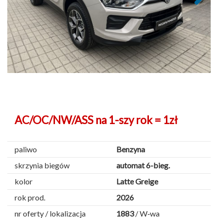
Next
AC/OC/NW/ASS na 1-szy rok = 1zł
paliwo
Benzyna
skrzynia biegów
automat 6-bieg.
kolor
Latte Greige
rok prod.
2026
nr oferty / lokalizacja
1883
/ W‑wa