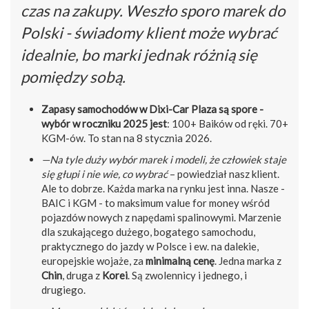
czas na zakupy. Weszło sporo marek do
Polski - świadomy klient może wybrać
idealnie, bo marki jednak różnią się
pomiędzy sobą.
Zapasy samochodów w Dixi-Car Plaza są spore -
wybór w roczniku 2025 jest
: 100+ Baików od ręki. 70+
KGM-ów. To stan na 8 stycznia 2026.
—Na tyle duży wybór marek i modeli, że człowiek staje
się głupi i nie wie, co wybrać
– powiedział nasz klient.
Ale to dobrze. Każda marka na rynku jest inna. Nasze -
BAIC i KGM - to maksimum value for money wśród
pojazdów nowych z napędami spalinowymi. Marzenie
dla szukającego dużego, bogatego samochodu,
praktycznego do jazdy w Polsce i ew. na dalekie,
europejskie wojaże, za
minimalną cenę
. Jedna marka z
Chin
, druga z
Korei
. Są zwolennicy i jednego, i
drugiego.