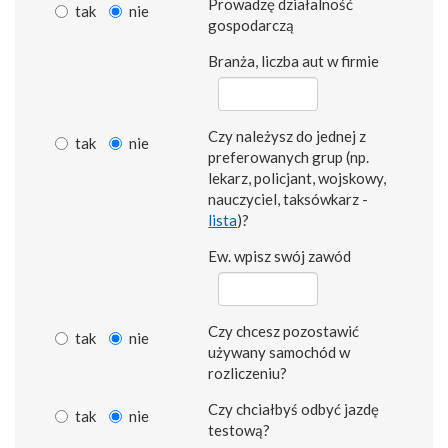
Prowadzę działalność
tak
nie
gospodarczą
Branża, liczba aut w firmie
Czy należysz do jednej z
tak
nie
preferowanych grup (np.
lekarz, policjant, wojskowy,
nauczyciel, taksówkarz -
lista
)?
Ew. wpisz swój zawód
Czy chcesz pozostawić
tak
nie
używany samochód w
rozliczeniu?
Czy chciałbyś odbyć jazdę
tak
nie
testową?