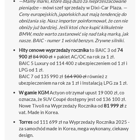
—Mamy marki, które dają dużo za nieprzeszacowane
pieniądze
– mówi szef sprzedaży w Dixi-Car Plaza.
—
Ceny europejskich, japońskich aut mają tendencję do
obniżania się. Nasz importer poinformował, że cen nie
obniży już bardziej. Jeśli ktoś chce kupić kilkuletnie
BMW, może warto zastanowić się nad taką marką, jak
nasze. BAIC - numer 1 wśród benzyn. Zrywne silniki.
Hity cenowe wyprzedaży rocznika
to BAIC 3 od
74
900 zł
84 900 zł
+ pakiet AC/OC na rok za 1 zł.
BAIC 5 Luxury od 114 400 z ubezpieczeniem od 1 zł i
LPG od 1 zł.
BAIC 7 od 135 990 zł
164 900 zł
również z
ubezpieczeniem na rok za 1 zł i Instalacją LPG za 1 zł.
W gamie KGM
Actyon otrzymał upust 19 000 zł, co
oznacza, że SUV Coupé dostępny jest od 136 100 zł.
Nowe Tivoli na Wyprzedaży Rocznika od
81 999 zł
z
vat. Made in Korea.
Torres
od 111 699 zł na Wyprzedaży Rocznika 2025 -
za samochód made in Korea, mega wykonany, ciekawy
design.