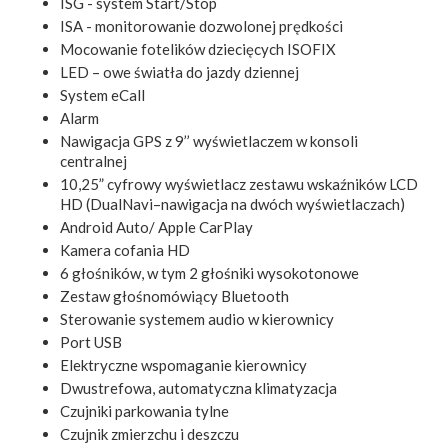
ISG - system Start/Stop
ISA - monitorowanie dozwolonej prędkości
Mocowanie fotelików dziecięcych ISOFIX
LED – owe światła do jazdy dziennej
System eCall
Alarm
Nawigacja GPS z 9’’ wyświetlaczem w konsoli
centralnej
10,25” cyfrowy wyświetlacz zestawu wskaźników LCD
HD (DualNavi–nawigacja na dwóch wyświetlaczach)
Android Auto/ Apple CarPlay
Kamera cofania HD
6 głośników, w tym 2 głośniki wysokotonowe
Zestaw głośnomówiący Bluetooth
Sterowanie systemem audio w kierownicy
Port USB
Elektryczne wspomaganie kierownicy
Dwustrefowa, automatyczna klimatyzacja
Czujniki parkowania tylne
Czujnik zmierzchu i deszczu