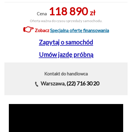
118 890
zł
Cena
Oferta ważna do czasu sprzedaży samochodu.
👉
Zobacz
Specjalną ofertę finansowania
Zapytaj o samochód
Umów jazdę próbną
Kontakt do handlowca
Warszawa,
(22) 716 30 20