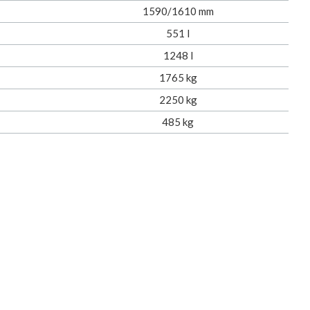
1590/1610 mm
551 l
1248 l
1765 kg
2250 kg
485 kg