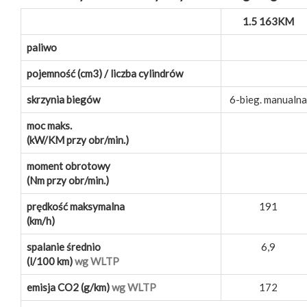
1.5 163KM
paliwo
pojemność (cm3) / liczba cylindrów
skrzynia biegów
6-bieg. manualna
moc maks.
(kW/KM przy obr/min.)
moment obrotowy
(Nm przy obr/min.)
prędkość maksymalna
191
(km/h)
spalanie średnio
6,9
(l/100 km)
wg WLTP
emisja CO2 (g/km)
wg WLTP
172