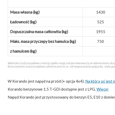
Masa własna (kg)
1430
Ładowność (kg)
525
Dopuszczalna masa całkowita (kg)
1955
Maks. masa przyczepy bez hamulca (kg)
750
z hamulcem (kg)
Wartości zużycia paliwa i emisji spalin mają cel porównawczy w odniesieniu do
Rzeczywiste zużycie paliwa zależne jest m.in. od wyposażenia pojazdu, stylu j
W Korando jest napęd na przód (+ opcja 4x4).
Na którą oś jes
Korando benzynowe 1.5 T‑GDi dostępne jest z LPG.
Więcej
Napęd Korando jest przystosowany do benzyn E5, E10 z domi