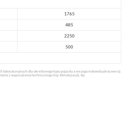
1765
485
2250
500
 laboratoryjnych dla określonego typu pojazdu a nie jego indywidualnej wersji.
nia z wyposażenia technicznego (np. klimatyzacji), itp.