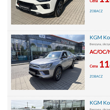
Cena
ZOBACZ
KGM Kor
Benzyna, skrzyn
AC/OC/NW
11
Cena
ZOBACZ
KGM Kor
Benzyna, skrzyn