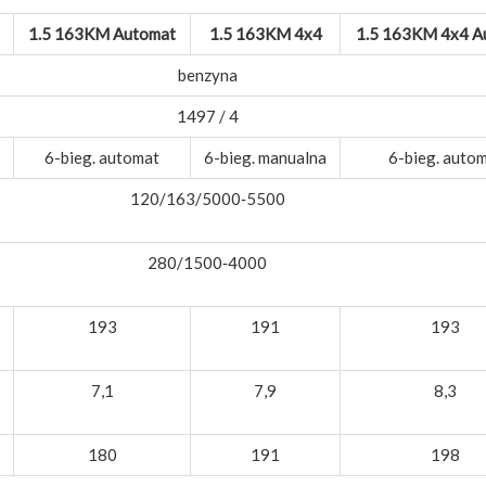
1.5 163KM Automat
1.5 163KM 4x4
1.5 163KM 4x4 A
benzyna
1497 / 4
6-bieg. automat
6-bieg. manualna
6-bieg. auto
120/163/5000‑5500
280/1500‑4000
193
191
193
7,1
7,9
8,3
180
191
198