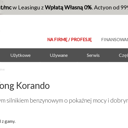
at/mc
w Leasingu z
Wpłatą Własną 0%
. Actyon od 99
NA FIRMĘ / PROFESJĘ
FINANSOWA
Użytkowe
Używane
Serwis
Częś
zne
ong Korando
 silnikiem benzynowym o pokaźnej mocy i dobrym
 z gamy.