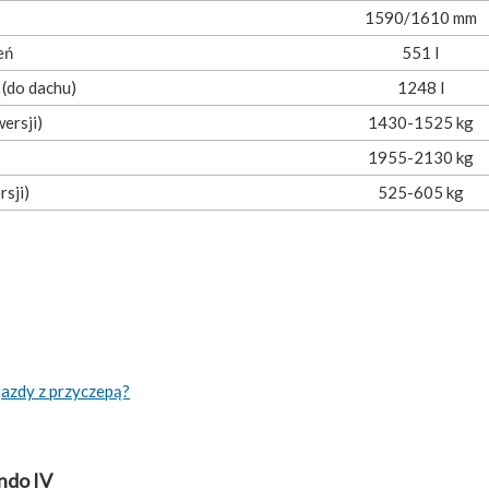
1590/1610 mm
eń
551 l
 (do dachu)
1248 l
ersji)
1430-1525 kg
1955-2130 kg
sji)
525-605 kg
jazdy z przyczepą?
ndo IV