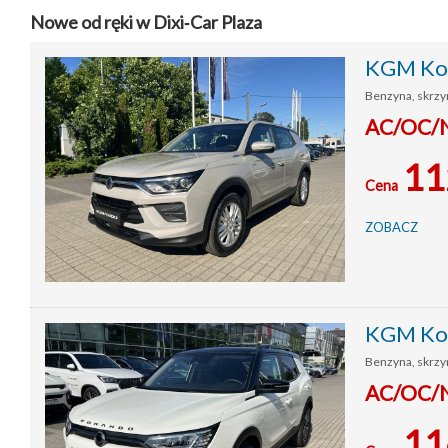
Nowe od ręki w Dixi‑Car Plaza
KGM Kor
Benzyna, skrzyn
AC/OC/NW
11
Cena
ZOBACZ
KGM Kor
Benzyna, skrzy
AC/OC/NW
11