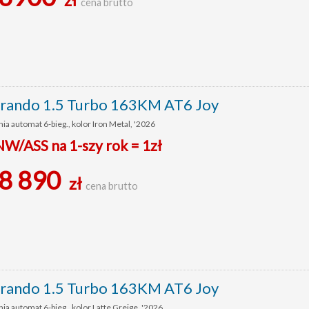
cena brutto
ando 1.5 Turbo 163KM AT6 Joy
ia automat 6-bieg., kolor Iron Metal, '2026
/ASS na 1-szy rok = 1zł
8 890
zł
cena brutto
ando 1.5 Turbo 163KM AT6 Joy
ia automat 6-bieg., kolor Latte Greige, '2026