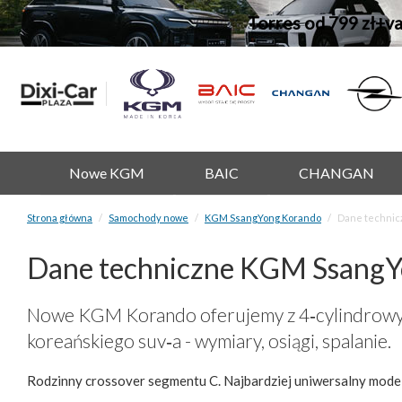
Torres od 799 zł+v
Nowe KGM
BAIC
CHANGAN
Strona główna
Samochody nowe
KGM SsangYong Korando
Dane technic
Dane techniczne KGM SsangY
Nowe KGM Korando oferujemy z 4‑cylindrowym
koreańskiego suv‑a - wymiary, osiągi, spalanie.
Rodzinny crossover segmentu C. Najbardziej uniwersalny model