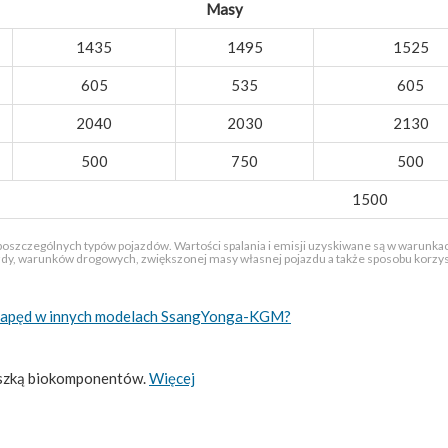
Masy
1435
1495
1525
605
535
605
2040
2030
2130
500
750
500
1500
 poszczególnych typów pojazdów. Wartości spalania i emisji uzyskiwane są w warunkach
azdy, warunków drogowych, zwiększonej masy własnej pojazdu a także sposobu korzysta
t napęd w innych modelach SsangYonga-KGM?
eszką biokomponentów.
Więcej