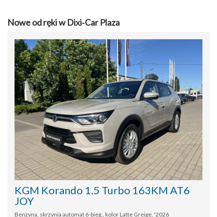
Nowe od ręki w Dixi‑Car Plaza
KGM Korando 1.5 Turbo 163KM AT6
JOY
Benzyna, skrzynia automat 6-bieg., kolor Latte Greige, '2026