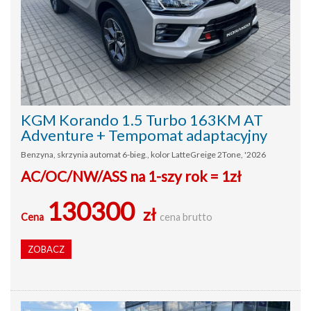
KGM Korando 1.5 Turbo 163KM AT
Adventure + Tempomat adaptacyjny
Benzyna, skrzynia automat 6-bieg., kolor LatteGreige 2Tone, '2026
AC/OC/NW/ASS na 1-szy rok = 1zł
130300
zł
Cena
cena brutto
ZOBACZ