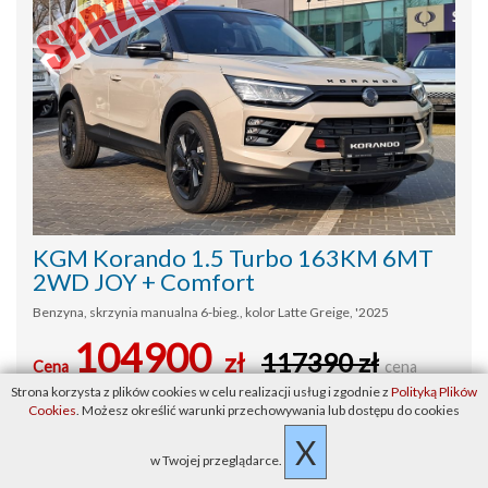
KGM Korando 1.5 Turbo 163KM 6MT
2WD JOY + Comfort
Benzyna, skrzynia manualna 6-bieg., kolor Latte Greige, '2025
104900
zł
117390 zł
Cena
cena
Strona korzysta z plików cookies w celu realizacji usług i zgodnie z
Polityką Plików
brutto
Cookies
. Możesz określić warunki przechowywania lub dostępu do cookies
X
ZOBACZ
w Twojej przeglądarce.