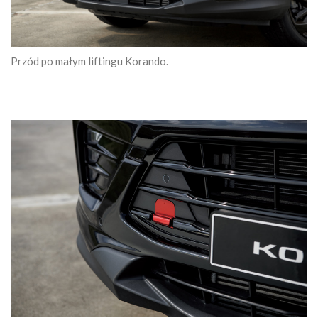
Przód po małym liftingu Korando.