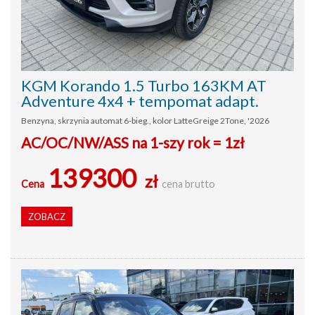
KGM Korando 1.5 Turbo 163KM AT
Adventure 4x4 + tempomat adapt.
Benzyna, skrzynia automat 6-bieg., kolor LatteGreige 2Tone, '2026
AC/OC/NW/ASS na 1-szy rok = 1zł
139300
zł
Cena
cena brutto
ZOBACZ