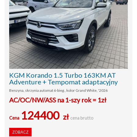
KGM Korando 1.5 Turbo 163KM AT
Adventure + Tempomat adaptacyjny
Benzyna, skrzynia automat 6-bieg., kolor Grand White, '2026
AC/OC/NW/ASS na 1-szy rok = 1zł
124400
zł
Cena
cena brutto
ZOBACZ