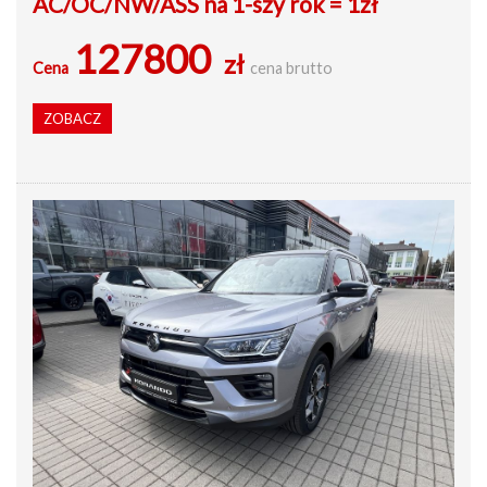
AC/OC/NW/ASS na 1-szy rok = 1zł
127800
zł
Cena
cena brutto
ZOBACZ