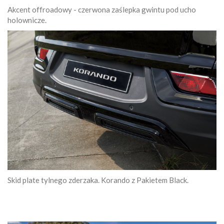
Akcent offroadowy - czerwona zaślepka gwintu pod ucho
holownicze.
Skid plate tylnego zderzaka. Korando z Pakietem Black.