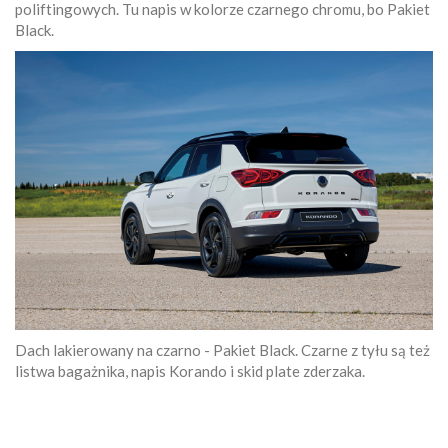
poliftingowych. Tu napis w kolorze czarnego chromu, bo Pakiet
Black.
Dach lakierowany na czarno - Pakiet Black. Czarne z tyłu są też
listwa bagażnika, napis Korando i skid plate zderzaka.