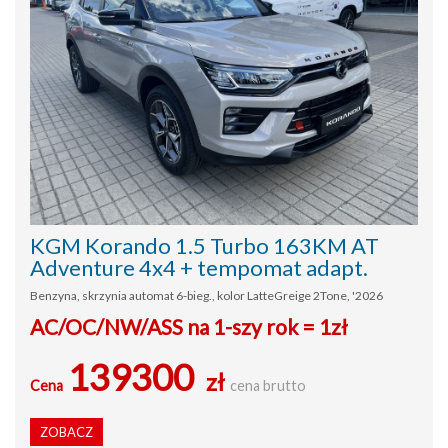
KGM Korando 1.5 Turbo 163KM AT
Adventure 4x4 + tempomat adapt.
Benzyna, skrzynia automat 6-bieg., kolor LatteGreige 2Tone, '2026
AC/OC/NW/ASS na 1-szy rok = 1zł
139300
zł
Cena
cena brutto
ZOBACZ