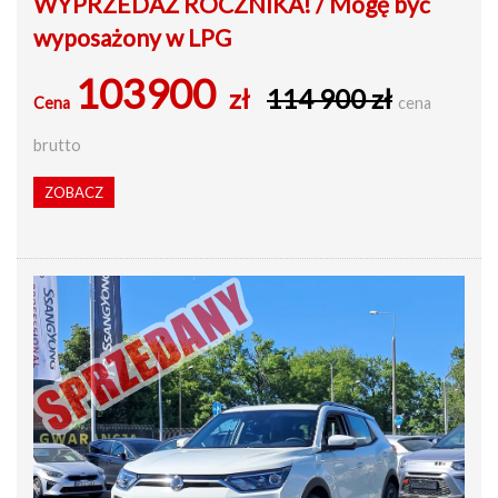
WYPRZEDAŻ ROCZNIKA! / Mogę być
wyposażony w LPG
103900
zł
114 900 zł
Cena
cena
brutto
ZOBACZ