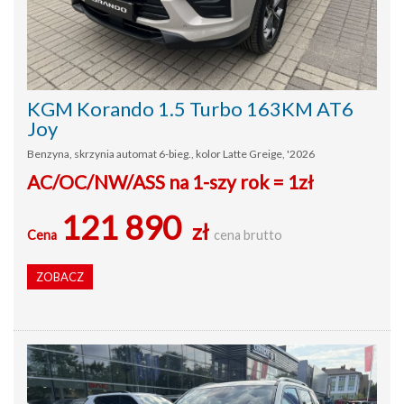
KGM Korando 1.5 Turbo 163KM AT6
Joy
Benzyna, skrzynia automat 6-bieg., kolor Latte Greige, '2026
AC/OC/NW/ASS na 1-szy rok = 1zł
121 890
zł
Cena
cena brutto
ZOBACZ