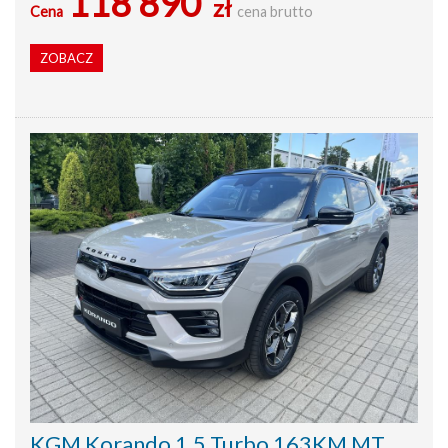
118 890
zł
Cena
cena brutto
ZOBACZ
KGM Korando 1.5 Turbo 163KM MT