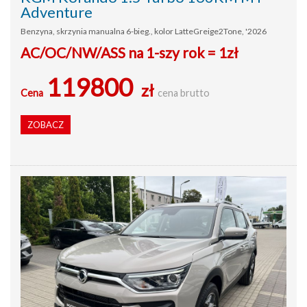
Adventure
Benzyna, skrzynia manualna 6-bieg., kolor LatteGreige2Tone, '2026
AC/OC/NW/ASS na 1-szy rok = 1zł
119800
zł
Cena
cena brutto
ZOBACZ