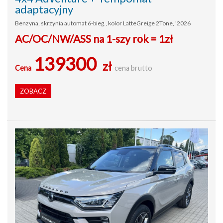
adaptacyjny
Benzyna, skrzynia automat 6-bieg., kolor LatteGreige 2Tone, '2026
AC/OC/NW/ASS na 1-szy rok = 1zł
139300
zł
Cena
cena brutto
ZOBACZ