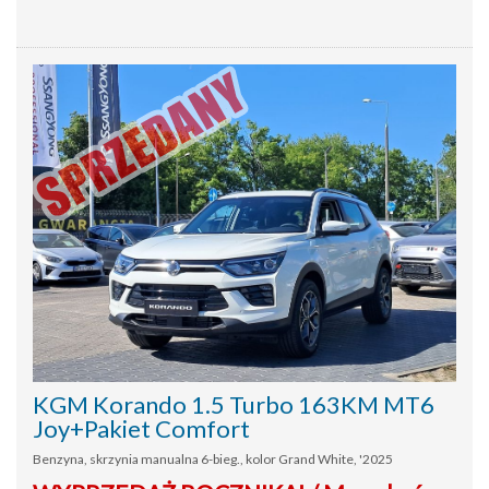
KGM Korando 1.5 Turbo 163KM MT6
Joy+Pakiet Comfort
Benzyna, skrzynia manualna 6-bieg., kolor Grand White, '2025