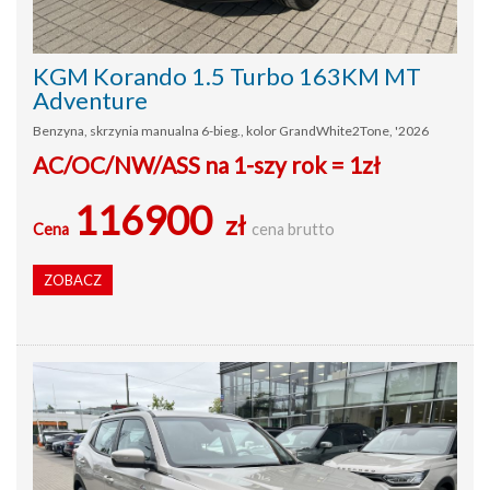
KGM Korando 1.5 Turbo 163KM MT
Adventure
Benzyna, skrzynia manualna 6-bieg., kolor GrandWhite2Tone, '2026
AC/OC/NW/ASS na 1-szy rok = 1zł
116900
zł
Cena
cena brutto
ZOBACZ