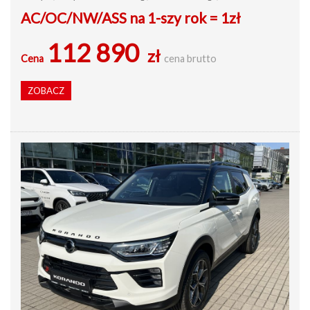
AC/OC/NW/ASS na 1-szy rok = 1zł
112 890
zł
Cena
cena brutto
ZOBACZ