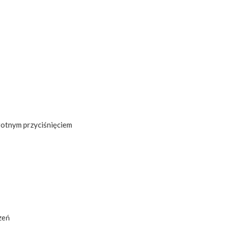
rotnym przyciśnięciem
zeń