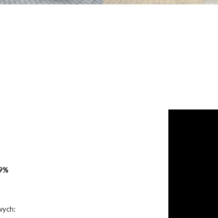
99%
wych: