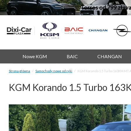
Torres od 799 zł+v
Nowe KGM
BAIC
CHANGAN
Strona główna
Samochody nowe od ręki
KGM Korando 1.5 Turbo 163KM MT 
KGM Korando 1.5 Turbo 163