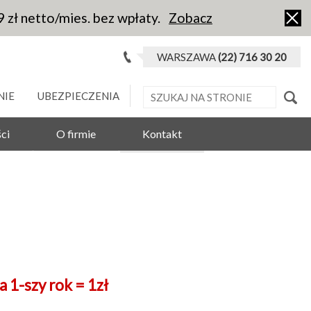
9 zł netto/mies. bez wpłaty.
Zobacz
WARSZAWA
(22) 716 30 20
NIE
UBEZPIECZENIA
ci
O firmie
Kontakt
1-szy rok = 1zł