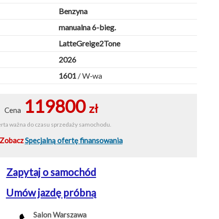
Benzyna
manualna 6-bieg.
LatteGreige2Tone
2026
1601
/ W‑wa
119800
zł
Cena
rta ważna do czasu sprzedaży samochodu.
Zobacz
Specjalną ofertę finansowania
Zapytaj o samochód
Umów jazdę próbną
Salon Warszawa