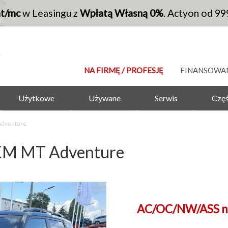
at/mc
w Leasingu z
Wpłatą Własną 0%
. Actyon od 99
NA FIRMĘ / PROFESJĘ
FINANSOWA
Użytkowe
Używane
Serwis
Częś
Adventure
KM MT Adventure
AC/OC/NW/ASS na 