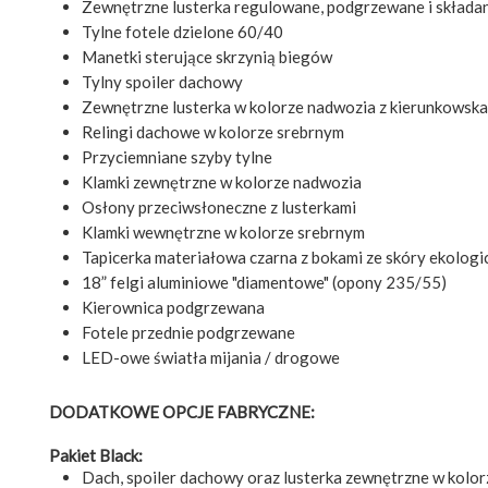
Zewnętrzne lusterka regulowane, podgrzewane i składan
Tylne fotele dzielone 60/40
Manetki sterujące skrzynią biegów
Tylny spoiler dachowy
Zewnętrzne lusterka w kolorze nadwozia z kierunkows
Relingi dachowe w kolorze srebrnym
Przyciemniane szyby tylne
Klamki zewnętrzne w kolorze nadwozia
Osłony przeciwsłoneczne z lusterkami
Klamki wewnętrzne w kolorze srebrnym
Tapicerka materiałowa czarna z bokami ze skóry ekologi
18” felgi aluminiowe "diamentowe" (opony 235/55)
Kierownica podgrzewana
Fotele przednie podgrzewane
LED-owe światła mijania / drogowe
DODATKOWE OPCJE FABRYCZNE:
Pakiet Black:
Dach, spoiler dachowy oraz lusterka zewnętrzne w kolo