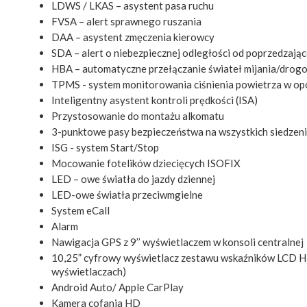
LDWS / LKAS – asystent pasa ruchu
FVSA – alert sprawnego ruszania
DAA – asystent zmęczenia kierowcy
SDA – alert o niebezpiecznej odległości od poprzedzają
HBA – automatyczne przełączanie świateł mijania/drog
TPMS - system monitorowania ciśnienia powietrza w o
Inteligentny asystent kontroli prędkości (ISA)
Przystosowanie do montażu alkomatu
3-punktowe pasy bezpieczeństwa na wszystkich siedzen
ISG - system Start/Stop
Mocowanie fotelików dziecięcych ISOFIX
LED – owe światła do jazdy dziennej
LED-owe światła przeciwmgielne
System eCall
Alarm
Nawigacja GPS z 9’’ wyświetlaczem w konsoli centralnej
10,25” cyfrowy wyświetlacz zestawu wskaźników LCD 
wyświetlaczach)
Android Auto/ Apple CarPlay
Kamera cofania HD