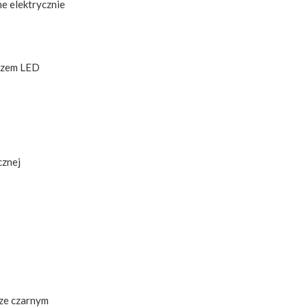
e elektrycznie
kazem LED
cznej
rze czarnym