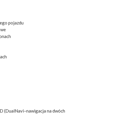
cego pojazdu
owe
ponach
iach
HD (DualNavi–nawigacja na dwóch