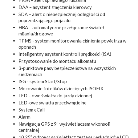
DAA – asystent zmęczenia kierowcy
SDA – alert o niebezpiecznej odległości od
poprzedzającego pojazdu
HBA – automatyczne przełączanie świateł
mijania/drogowe
TPMS - system monitorowania ciśnienia powietrza w
oponach
Inteligentny asystent kontroli prędkości (ISA)
Przystosowanie do montażu alkomatu
3-punktowe pasy bezpieczeństwa na wszystkich
siedzeniach
ISG - system Start/Stop
Mocowanie fotelików dziecięcych ISOFIX
LED – owe światła do jazdy dziennej
LED-owe światła przeciwmgielne
System eCall
Alarm
Nawigacja GPS z 9’’ wyświetlaczem w konsoli
centralnej
10,25” cyfrowy wyświetlacz zestawu wskaźników LCD