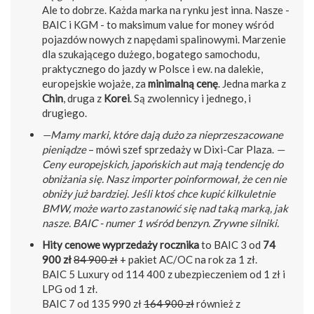
Ale to dobrze. Każda marka na rynku jest inna. Nasze -
BAIC i KGM - to maksimum value for money wśród
pojazdów nowych z napędami spalinowymi. Marzenie
dla szukającego dużego, bogatego samochodu,
praktycznego do jazdy w Polsce i ew. na dalekie,
europejskie wojaże, za
minimalną cenę
. Jedna marka z
Chin
, druga z
Korei
. Są zwolennicy i jednego, i
drugiego.
—Mamy marki, które dają dużo za nieprzeszacowane
pieniądze
– mówi szef sprzedaży w Dixi-Car Plaza.
—
Ceny europejskich, japońskich aut mają tendencję do
obniżania się. Nasz importer poinformował, że cen nie
obniży już bardziej. Jeśli ktoś chce kupić kilkuletnie
BMW, może warto zastanowić się nad taką marką, jak
nasze. BAIC - numer 1 wśród benzyn. Zrywne silniki.
Hity cenowe wyprzedaży rocznika
to BAIC 3 od
74
900 zł
84 900 zł
+ pakiet AC/OC na rok za 1 zł.
BAIC 5 Luxury od 114 400 z ubezpieczeniem od 1 zł i
LPG od 1 zł.
BAIC 7 od 135 990 zł
164 900 zł
również z