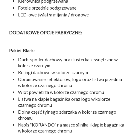
Kierownica podgrzewana
Fotele przednie podgrzewane
LED-owe światła mijania / drogowe
DODATKOWE OPCJE FABRYCZNE:
Pakiet Black:
Dach, spoiler dachowy oraz lusterka zewnętrzne w
kolorze czarnym
Relingi dachowe w kolorze czarnym
Obramowanie reflektorów, logo oraz listwa przednia
w kolorze czarnego chromu
Wlot powietrza w kolorze czarnego chromu
Listwa na klapie bagażnika oraz logo w kolorze
czarnego chromu
Dolna część tylnego zderzaka w kolorze czarnego
chromu
Napis "KORANDO" na masce silnika i klapie bagażnika
w kolorze czarnego chromu