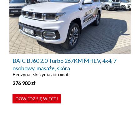
BAIC BJ60 2.0 Turbo 267KM MHEV, 4x4, 7
osobowy, masaże, skóra
Benzyna , skrzynia automat
276 900
zł
DOWIEDZ SIĘ WIĘCEJ