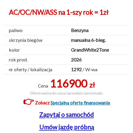
AC/OC/NW/ASS na 1-szy rok = 1zł
paliwo
Benzyna
skrzynia biegów
manualna 6-bieg.
kolor
GrandWhite2Tone
rok prod.
2026
nr oferty / lokalizacja
1292
/ W‑wa
116900
zł
Cena
Oferta ważna do czasu sprzedaży samochodu.
👉
Zobacz
Specjalną ofertę finansowania
Zapytaj o samochód
Umów jazdę próbną