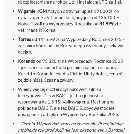
ubezpieczeniem na rok za 1 zł i Instalacją LPG za 1 zł.
W gamie KGM
Actyon otrzymał upust 19 000 zł, co
oznacza, że SUV Coupé dostępny jest od 136 100 zł.
Nowe Tivoli na Wyprzedaży Rocznika od
81 999 zł
z
vat. Made in Korea.
Torres
od 111 699 zł na Wyprzedaży Rocznika 2025 -
za samochód made in Korea, mega wykonany, ciekawy
design.
Korando
od 95 320 zł na Wyprzedaży Rocznika 2025
- jeśli chcesz samochodu premium value for money z
Korei, to Korando jest dla Ciebie. Ubity dołek, cena nie
zejdzie niżej. Czas na zakupy.
Wiemy więcej o czterocylindrowym silniku
benzynowym 1.5 w BAIC - jest to jednostka
wzorowana na 1.5 TSI Volkswagena. I jest ona na
pokładzie BAIC 7, ale też BAIC 5, obydwa modele
dostępne są od ręki na Wyprzedaży Rocznika 2025.
—Termin 'Wyprzedaż' traci na znaczeniu. Przeglądając
mobile.de rok produkcji nie jest eksponowany. Bardziej