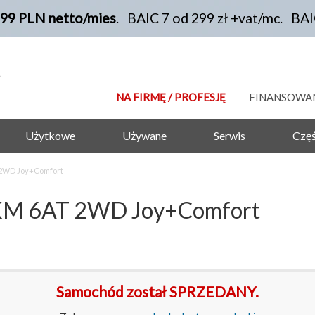
199 PLN netto/mies
. BAIC 7 od 299 zł +vat/mc. BA
NA FIRMĘ / PROFESJĘ
FINANSOWA
Użytkowe
Używane
Serwis
Częś
 2WD Joy+Comfort
3KM 6AT 2WD Joy+Comfort
Samochód został SPRZEDANY.