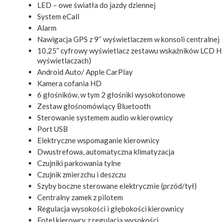
LED – owe światła do jazdy dziennej
System eCall
Alarm
Nawigacja GPS z 9’’ wyświetlaczem w konsoli centralnej
10,25” cyfrowy wyświetlacz zestawu wskaźników LCD 
wyświetlaczach)
Android Auto/ Apple CarPlay
Kamera cofania HD
6 głośników, w tym 2 głośniki wysokotonowe
Zestaw głośnomówiący Bluetooth
Sterowanie systemem audio w kierownicy
Port USB
Elektryczne wspomaganie kierownicy
Dwustrefowa, automatyczna klimatyzacja
Czujniki parkowania tylne
Czujnik zmierzchu i deszczu
Szyby boczne sterowane elektrycznie (przód/tył)
Centralny zamek z pilotem
Regulacja wysokości i głębokości kierownicy
Fotel kierowcy z regulacją wysokości