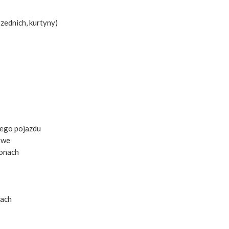
zednich, kurtyny)
cego pojazdu
owe
ponach
iach