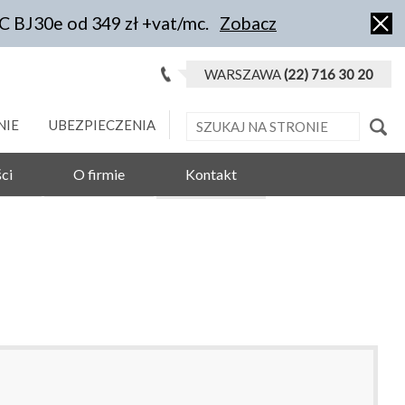
IC BJ30e od 349 zł +vat/mc.
Zobacz
WARSZAWA
(22) 716 30 20
NIE
UBEZPIECZENIA
ci
O firmie
Kontakt