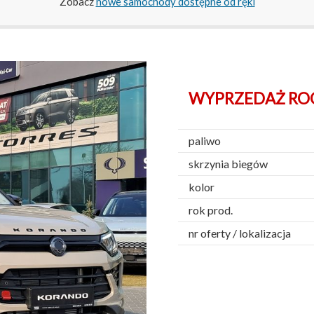
Zobacz
nowe samochody dostępne od ręki
WYPRZEDAŻ ROCZ
paliwo
skrzynia biegów
kolor
rok prod.
nr oferty / lokalizacja