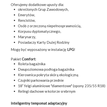
Oferujemy dodatkowe upusty dla:
określonych Grup Zawodowych,
Emerytów,
Rencistów,
Osób z orzeczoną niepełnosprawnością,
Korpusu dyplomatycznego,
Marynarzy,
Posiadaczy Karty Dużej Rodziny
Mogę być wyposażony w instalację
LPG
!
Pakiet
Comfort
:
Roleta bagażnika
Dwupoziomowa podłoga bagażnika
Kierownica pokryta skórą ekologiczną
Czujniki parkowania przednie
18” felgi aluminiowe "diamentowe" (opony 235/55 R18)
Relingi dachowe w kolorze srebrnym
Inteligentny tempomat adaptacyjny