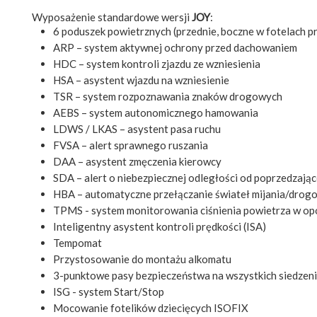
Wyposażenie standardowe wersji
JOY
:
6 poduszek powietrznych (przednie, boczne w fotelach pr
ARP – system aktywnej ochrony przed dachowaniem
HDC – system kontroli zjazdu ze wzniesienia
HSA – asystent wjazdu na wzniesienie
TSR – system rozpoznawania znaków drogowych
AEBS – system autonomicznego hamowania
LDWS / LKAS – asystent pasa ruchu
FVSA – alert sprawnego ruszania
DAA – asystent zmęczenia kierowcy
SDA – alert o niebezpiecznej odległości od poprzedzają
HBA – automatyczne przełączanie świateł mijania/drog
TPMS - system monitorowania ciśnienia powietrza w o
Inteligentny asystent kontroli prędkości (ISA)
Tempomat
Przystosowanie do montażu alkomatu
3-punktowe pasy bezpieczeństwa na wszystkich siedzen
ISG - system Start/Stop
Mocowanie fotelików dziecięcych ISOFIX