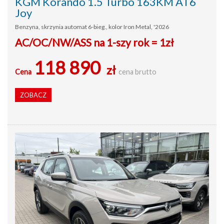
KGM Korando 1.5 Turbo 163KM AT6
Joy
Benzyna, skrzynia automat 6-bieg., kolor Iron Metal, '2026
AC/OC/NW/ASS na 1-szy rok = 1zł
118 890
zł
Cena
cena brutto
ZOBACZ