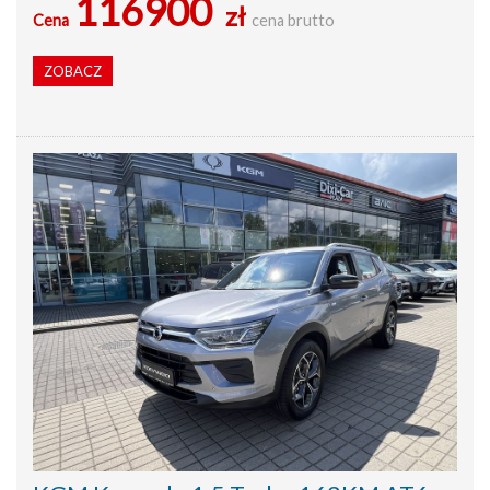
116900
zł
Cena
cena brutto
ZOBACZ