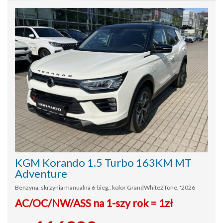
KGM Korando 1.5 Turbo 163KM MT
Adventure
Benzyna, skrzynia manualna 6-bieg., kolor GrandWhite2Tone, '2026
AC/OC/NW/ASS na 1-szy rok = 1zł