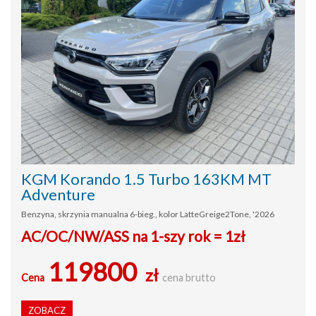
KGM Korando 1.5 Turbo 163KM MT
Adventure
Benzyna, skrzynia manualna 6-bieg., kolor LatteGreige2Tone, '2026
AC/OC/NW/ASS na 1-szy rok = 1zł
119800
zł
Cena
cena brutto
ZOBACZ