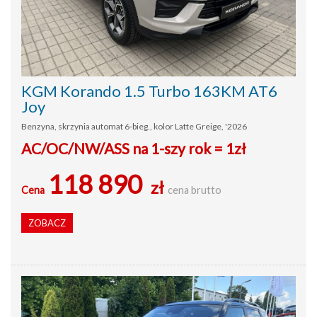
KGM Korando 1.5 Turbo 163KM AT6
Joy
Benzyna, skrzynia automat 6-bieg., kolor Latte Greige, '2026
AC/OC/NW/ASS na 1-szy rok = 1zł
118 890
zł
Cena
cena brutto
ZOBACZ