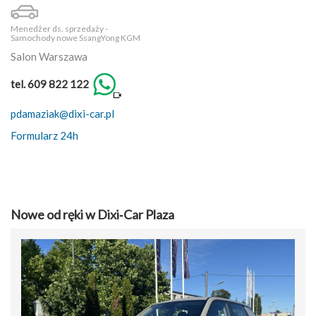
Menedżer ds. sprzedaży -
Samochody nowe SsangYong KGM
Salon Warszawa
tel. 609 822 122
pdamaziak@dixi-car.pl
Formularz 24h
Nowe od ręki w Dixi‑Car Plaza