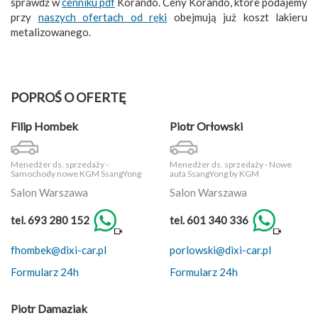
sprawdź w
cenniku pdf
Korando. Ceny Korando, które podajemy
przy
naszych ofertach od ręki
obejmują już koszt lakieru
metalizowanego.
POPROŚ O OFERTĘ
Filip Hombek
Piotr Orłowski
Menedżer ds. sprzedaży -
Menedżer ds. sprzedaży - Nowe
Samochody nowe KGM SsangYong
auta SsangYong by KGM
Salon Warszawa
Salon Warszawa
tel. 693 280 152
tel. 601 340 336
fhombek@dixi-car.pl
porlowski@dixi-car.pl
Formularz 24h
Formularz 24h
Piotr Damaziak