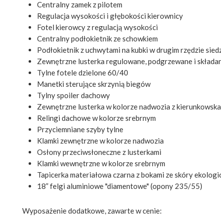
Centralny zamek z pilotem
Regulacja wysokości i głębokości kierownicy
Fotel kierowcy z regulacją wysokości
Centralny podłokietnik ze schowkiem
Podłokietnik z uchwytami na kubki w drugim rzędzie sied
Zewnętrzne lusterka regulowane, podgrzewane i składan
Tylne fotele dzielone 60/40
Manetki sterujące skrzynią biegów
Tylny spoiler dachowy
Zewnętrzne lusterka w kolorze nadwozia z kierunkows
Relingi dachowe w kolorze srebrnym
Przyciemniane szyby tylne
Klamki zewnętrzne w kolorze nadwozia
Osłony przeciwsłoneczne z lusterkami
Klamki wewnętrzne w kolorze srebrnym
Tapicerka materiałowa czarna z bokami ze skóry ekologi
18” felgi aluminiowe "diamentowe" (opony 235/55)
Wyposażenie dodatkowe, zawarte w cenie: