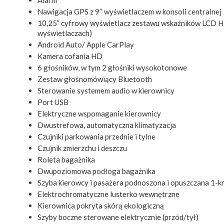
Nawigacja GPS z 9’’ wyświetlaczem w konsoli centralnej
10,25” cyfrowy wyświetlacz zestawu wskaźników LCD 
wyświetlaczach)
Android Auto/ Apple CarPlay
Kamera cofania HD
6 głośników, w tym 2 głośniki wysokotonowe
Zestaw głośnomówiący Bluetooth
Sterowanie systemem audio w kierownicy
Port USB
Elektryczne wspomaganie kierownicy
Dwustrefowa, automatyczna klimatyzacja
Czujniki parkowania przednie i tylne
Czujnik zmierzchu i deszczu
Roleta bagażnika
Dwupoziomowa podłoga bagażnika
Szyba kierowcy i pasażera podnoszona i opuszczana 1-k
Elektrochromatyczne lusterko wewnętrzne
Kierownica pokryta skórą ekologiczną
Szyby boczne sterowane elektrycznie (przód/tył)