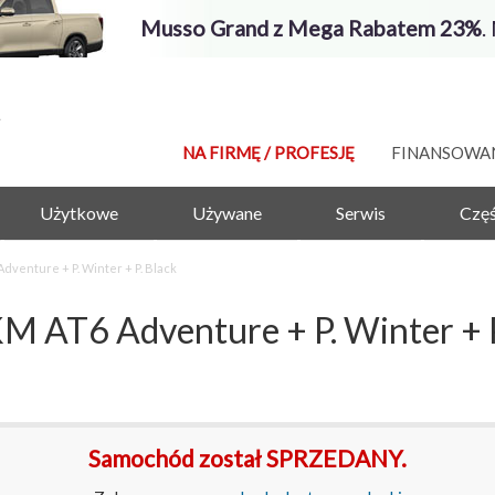
Musso Grand z Mega Rabatem 23%
.
NA FIRMĘ / PROFESJĘ
FINANSOWA
Użytkowe
Używane
Serwis
Częś
venture + P. Winter + P. Black
 AT6 Adventure + P. Winter + P
Samochód został SPRZEDANY.