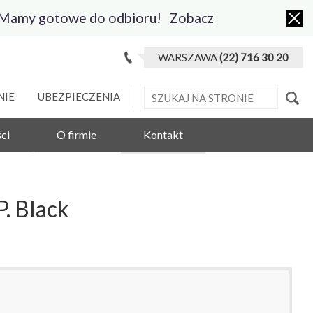
 Mamy gotowe do odbioru!
Zobacz
WARSZAWA
(22) 716 30 20
NIE
UBEZPIECZENIA
ci
O firmie
Kontakt
. Black