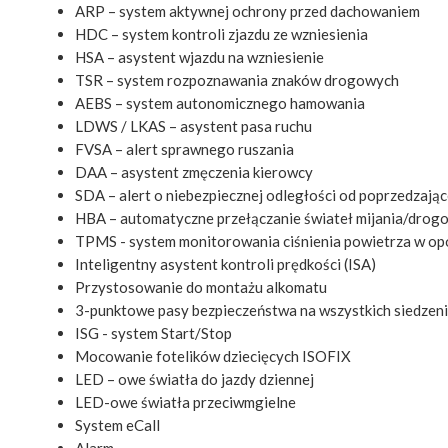
ARP – system aktywnej ochrony przed dachowaniem
HDC – system kontroli zjazdu ze wzniesienia
HSA – asystent wjazdu na wzniesienie
TSR – system rozpoznawania znaków drogowych
AEBS – system autonomicznego hamowania
LDWS / LKAS – asystent pasa ruchu
FVSA – alert sprawnego ruszania
DAA – asystent zmęczenia kierowcy
SDA – alert o niebezpiecznej odległości od poprzedzają
HBA – automatyczne przełączanie świateł mijania/drog
TPMS - system monitorowania ciśnienia powietrza w o
Inteligentny asystent kontroli prędkości (ISA)
Przystosowanie do montażu alkomatu
3-punktowe pasy bezpieczeństwa na wszystkich siedzen
ISG - system Start/Stop
Mocowanie fotelików dziecięcych ISOFIX
LED – owe światła do jazdy dziennej
LED-owe światła przeciwmgielne
System eCall
Alarm