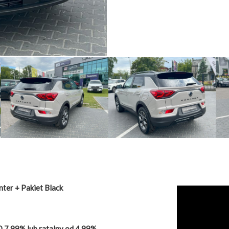
er + Pakiet Black
 7,99% lub ratalny od 4,99%