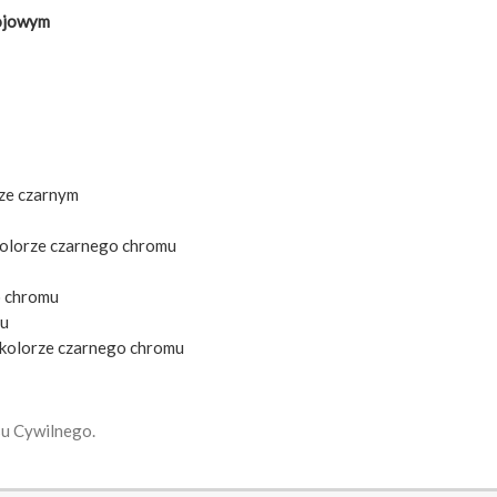
tojowym
rze czarnym
kolorze czarnego chromu
o chromu
mu
 kolorze czarnego chromu
su Cywilnego.