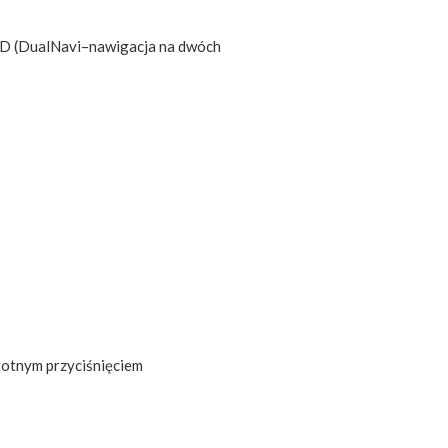
HD (DualNavi–nawigacja na dwóch
rotnym przyciśnięciem