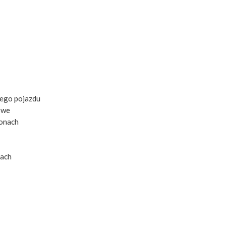
cego pojazdu
owe
ponach
iach