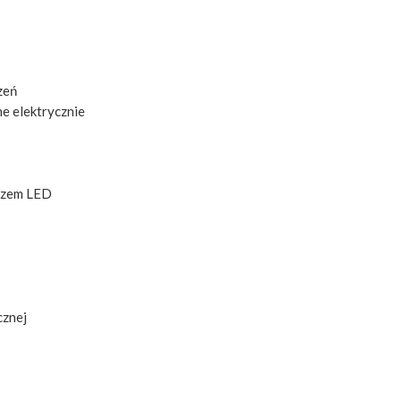
zeń
e elektrycznie
kazem LED
cznej