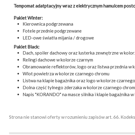
Tempomat adatptacyjny wraz z elektrycznym hamulcem pos
Pakiet Winter:
Kierownica podgrzewana
Fotele przednie podgrzewane
LED-owe światła mijania / drogowe
Pakiet Black:
Dach, spoiler dachowy oraz lusterka zewnętrzne w kolo
Relingi dachowe w kolorze czarnym
Obramowanie reflektorów, logo oraz listwa przednia w 
Wlot powietrza w kolorze czarnego chromu
Listwa na klapie bagażnika oraz logo w kolorze czarneg
Dolna część tylnego zderzaka w kolorze czarnego chro
Napis "KORANDO" na masce silnika i klapie bagażnika w
Strona nie stanowi oferty w rozumieniu zapisów art. 66. Kodek