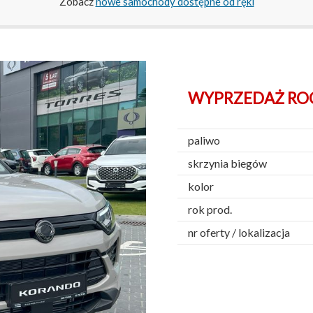
Zobacz
nowe samochody dostępne od ręki
WYPRZEDAŻ ROCZ
paliwo
skrzynia biegów
kolor
rok prod.
nr oferty / lokalizacja