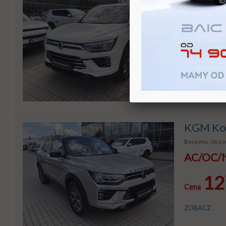
Benzyna, skrzyn
AC/OC/NW
12
Cena
ZOBACZ
KGM Kor
Benzyna, skrzyn
AC/OC/NW
12
Cena
ZOBACZ