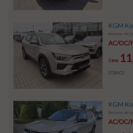
KGM Kor
Benzyna, skrzyn
AC/OC/NW
11
Cena
ZOBACZ
KGM Kor
Benzyna, skrzyn
AC/OC/NW