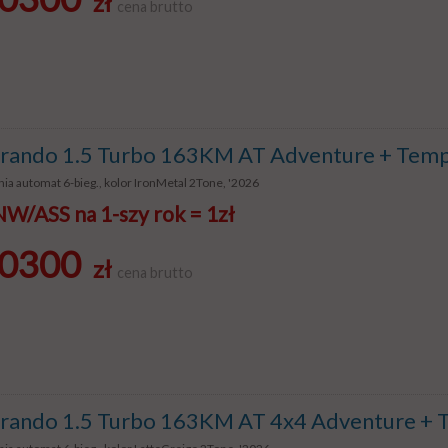
zł
cena brutto
ando 1.5 Turbo 163KM AT Adventure + Temp
ia automat 6-bieg., kolor IronMetal 2Tone, '2026
/ASS na 1-szy rok = 1zł
0300
zł
cena brutto
ando 1.5 Turbo 163KM AT 4x4 Adventure + 