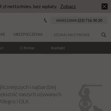
9 zł netto/mies. bez wpłaty.
Zobacz
WARSZAWA
(22) 716 30 20
NIE
UBEZPIECZENIA
ci
O firmie
Kontakt
jliczniejszych i najbardziej
iększość naszych używanych
llegro i OLX.