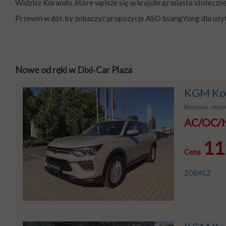
Widzisz Korando, które wpisze się w krajobraz miasta stołec
Przewiń w dół, by zobaczyć propozycje ASO SsangYong dla uży
Nowe od ręki w Dixi‑Car Plaza
KGM Kor
Benzyna, skrzyn
AC/OC/NW
11
Cena
ZOBACZ