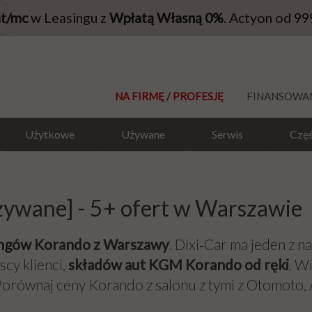
at/mc
w Leasingu z
Wpłatą Własną 0%
. Actyon od 99
NA FIRMĘ / PROFESJĘ
FINANSOWA
Użytkowe
Używane
Serwis
Częś
ywane] - 5+ ofert w Warszawie
ngów Korando z Warszawy
. Dixi‑Car ma jeden z na
cy klienci,
składów aut KGM Korando od ręki
. W
równaj ceny Korando z salonu z tymi z Otomoto, A