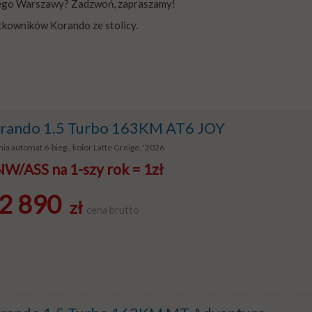
znego Warszawy? Zadzwoń, zapraszamy!
tkowników Korando ze stolicy.
ando 1.5 Turbo 163KM AT6 JOY
ia automat 6-bieg., kolor Latte Greige, '2026
/ASS na 1-szy rok = 1zł
2 890
zł
cena brutto