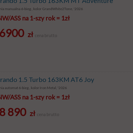
ando 1.5 Turbo 163KM MT Adventure
nia manualna 6-bieg., kolor GrandWhite2Tone, '2026
/ASS na 1-szy rok = 1zł
6900
zł
cena brutto
ando 1.5 Turbo 163KM AT6 Joy
ia automat 6-bieg., kolor Iron Metal, '2026
/ASS na 1-szy rok = 1zł
8 890
zł
cena brutto