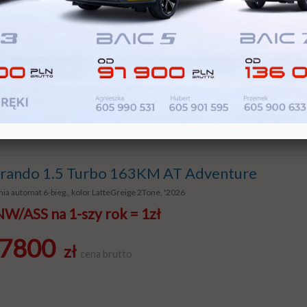
ia automat 6-bieg., kolor Grand White, '2026
/ASS na 1-szy rok = 1zł
4400
zł
cena brutto
ando 1.5 Turbo 163KM AT Adventure
ia automat 6-bieg., kolor LatteGreige 2Tone, '2026
/ASS na 1-szy rok = 1zł
7800
zł
cena brutto