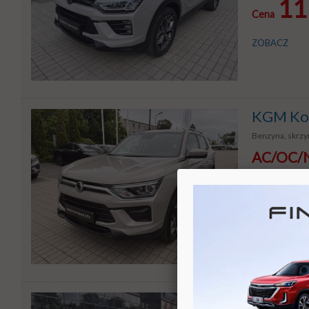
11
Cena
ZOBACZ
KGM Kor
Benzyna, skrzyn
AC/OC/NW
12
Cena
ZOBACZ
KGM Kor