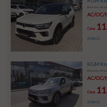
KGM Kor
Benzyna, skrzy
AC/OC/NW
11
Cena
ZOBACZ
KGM Kor
Benzyna, skrzyn
AC/OC/NW
11
Cena
ZOBACZ