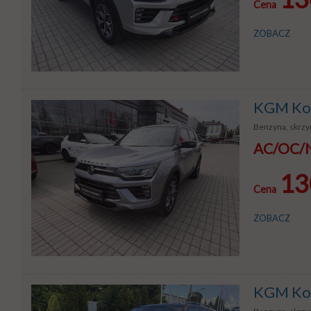
Cena
ZOBACZ
KGM Kor
Benzyna, skrzyn
AC/OC/NW
13
Cena
ZOBACZ
KGM Kor