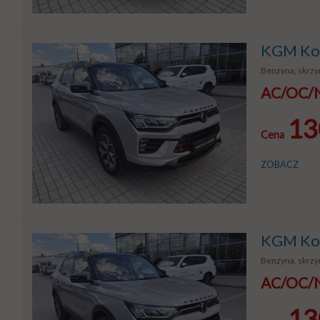
KGM Kor
Benzyna, skrzyn
AC/OC/NW
13
Cena
ZOBACZ
KGM Kor
Benzyna, skrzyn
AC/OC/NW
13