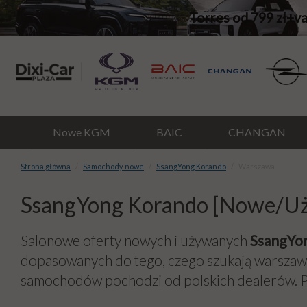
Torres od 799 zł+v
Nowe KGM
BAIC
CHANGAN
Strona główna
Samochody nowe
SsangYong Korando
Warszawa
SsangYong Korando [Nowe/Uż
Salonowe oferty nowych i używanych
SsangYo
dopasowanych do tego, czego szukają warszaws
samochodów pochodzi od polskich dealerów. Po