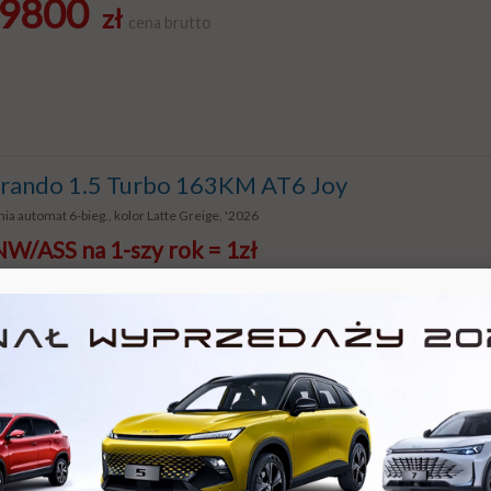
9800
zł
cena brutto
ando 1.5 Turbo 163KM AT6 Joy
ia automat 6-bieg., kolor Latte Greige, '2026
/ASS na 1-szy rok = 1zł
1 890
zł
cena brutto
ando 1.5 Turbo 163KM AT Adventure + Temp