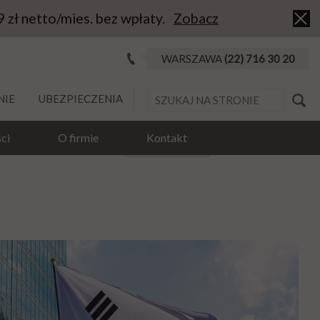
9 zł netto/mies. bez wpłaty.
Zobacz
WARSZAWA
(22) 716 30 20
NIE
UBEZPIECZENIA
ci
O firmie
Kontakt