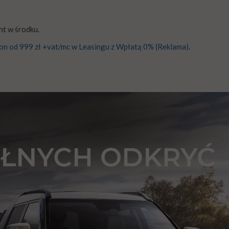
nt w środku.
on od 999 zł +vat/mc w Leasingu z Wpłatą 0% (Reklama)
.