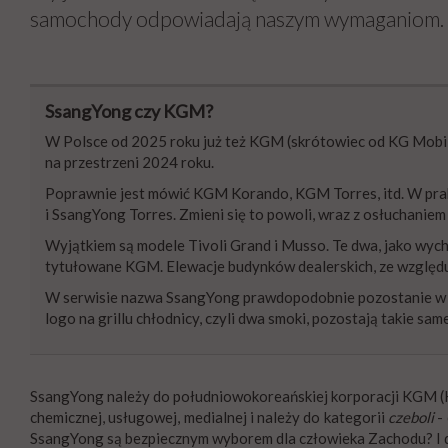
samochody odpowiadają naszym wymaganiom.
SsangYong czy KGM?
W Polsce od 2025 roku już też KGM (skrótowiec od KG Mobil
na przestrzeni 2024 roku.
Poprawnie jest mówić KGM Korando, KGM Torres, itd. W pr
i SsangYong Torres. Zmieni się to powoli, wraz z osłuchaniem
Wyjątkiem są modele Tivoli Grand i Musso. Te dwa, jako wych
tytułowane KGM. Elewacje budynków dealerskich, ze względu
W serwisie nazwa SsangYong prawdopodobnie pozostanie w ob
logo na grillu chłodnicy, czyli dwa smoki, pozostają takie s
SsangYong należy do południowokoreańskiej korporacji KGM (K
chemicznej, usługowej, medialnej i należy do kategorii
czeboli
-
SsangYong są bezpiecznym wyborem dla człowieka Zachodu? I 