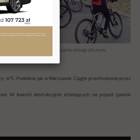
Weekend na łonie natury, w parku etnograficznym.
nocy -6℃. Podobnie jak w Warszawie. Ciągłe przechodzenie przez
. W kwestii destrukcyjnie działających na pojazd zjawisk