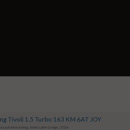
ng Tivoli 1.5 Turbo 163 KM 6AT JOY
ia automat 6-bieg., kolor Latte Greige, '2026