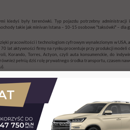
mi kiedyś były terenówki. Typ pojazdu potrzebny administracji
chody takie jak minivan Istana – 10-15 osobowe "taksówki" – dla go
zięki pracowitości i technologiom cyfrowym wynalezionym w USA, a
0 lat aktywności firmy na rynku procentuje przy produkcji modeli 
ivoli, Korando, Torres, Actyon, czyli auta konsumenckie, do indy
nież pełnią dziś rolę prywatnego środka transportu, czasem nawet b
u).