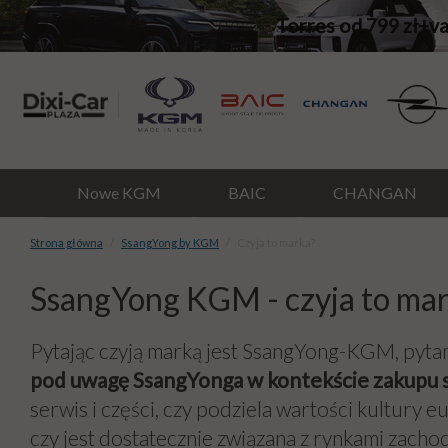
Torres od 799 zł+v
Nowe KGM
BAIC
CHANGAN
Strona główna
SsangYong by KGM
Czyja to marka?
SsangYong KGM - czyja to ma
Pytając czyją marką jest SsangYong-KGM, pyta
pod uwagę SsangYonga w kontekście zakupu
serwis i części, czy podziela wartości kultury e
czy jest dostatecznie związana z rynkami zachodn