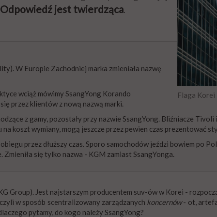
Odpowiedź jest twierdząca
.
ity). W Europie Zachodniej marka zmieniała nazwę
aktyce wciąż mówimy SsangYong Korando
Flaga Korei 
 się przez klientów z nową nazwą marki.
odzące z gamy, pozostały przy nazwie SsangYong. Bliźniacze Tivoli 
 na koszt wymiany, mogą jeszcze przez pewien czas prezentować sty
iegu przez dłuższy czas. Sporo samochodów jeździ bowiem po Polsc
ame. Zmieniła się tylko nazwa - KGM zamiast SsangYonga.
G Group). Jest najstarszym producentem suv-ów w Korei - rozpoczął
 czyli w sposób scentralizowany zarządzanych
koncernów
- ot, arte
dlaczego pytamy, do kogo należy SsangYong?