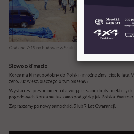
Godzina 7:19 na budowie w Seulu.
Słowo o klimacie
Korea ma klimat podobny do Polski - mroźne zimy, ciepłe lata.
zero. Już wiesz, dlaczego o tym piszemy?
Wystarczy przypomnieć rdzewiejące samochody niektórych 
pogodowych Korea ma tak samo pod górkę jak Polska. Warto o 
Zapraszamy po nowy samochód. 5 lub 7 Lat Gwarancji.