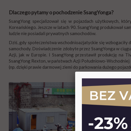
Dlaczego pytamy o pochodzenie SsangYonga?
SsangYong specjalizował się w pojazdach użytkowych, który
Koreańskiego. Jeszcze w latach 90. SsangYong produkował samo
ludzie nie posiadali prywatnych samochodów.
Dziś, gdy społeczeństwa wschodnioazjatyckie się wzbogaciły d
samochody. Doświadczenie zdobyte przez SsangYonga w ciągu 7
Azji, jak w Europie. I SsangYong przestawił produkcję na T
SsangYong Rexton, w państwach Azji Południowo-Wschodniej rów
(np. dzięki prawie darmowej ziemi do parkowania dużego pojazd