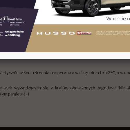
Na zakupach w Korei Płd.
 W styczniu w Seulu średnia temperatura w ciągu dnia to +2℃, a w 
marek wywodzących się z krajów obdarzonych łagodnym klimatem
tym pamiętać ;)