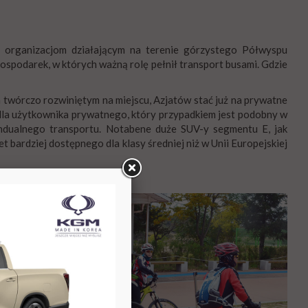
 i organizacjom działającym na terenie górzystego Półwyspu
spodarek, w których ważną rolę pełnił transport busami. Gdzie
 twórczo rozwiniętym na miejscu, Azjatów stać już na prywatne
dla użytkownika prywatnego, który przypadkiem jest podobny w
windualnego transportu. Notabene duże SUV-y segmentu E, jak
ardziej dostępnego dla klasy średniej niż w Unii Europejskiej