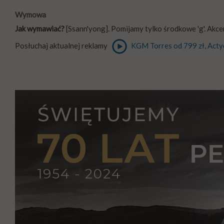
Wymowa
Jak wymawiać?
[Ssann'yong]. Pomijamy tylko środkowe 'g'. Akce
Posłuchaj aktualnej reklamy
KGM Torres od 799 zł, Acty