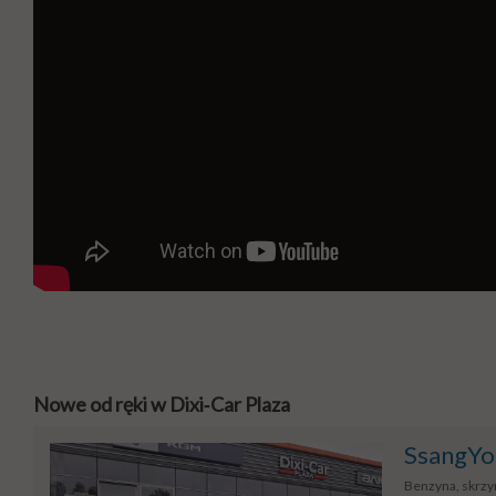
Nowe od ręki w Dixi‑Car Plaza
SsangYo
Benzyna, skrzyn