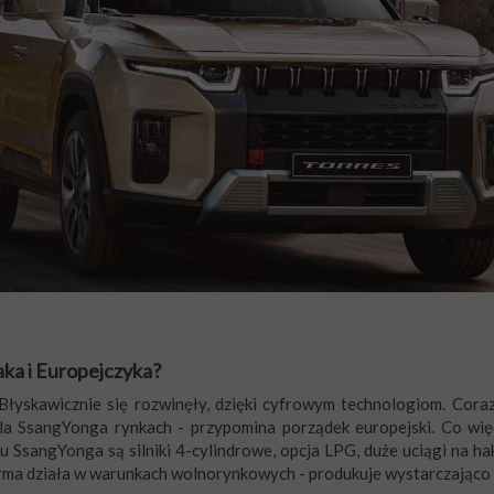
ka i Europejczyka?
skawicznie się rozwinęły, dzięki cyfrowym technologiom. Coraz b
 dla SsangYonga rynkach - przypomina porządek europejski. Co wię
u SsangYonga są silniki 4-cylindrowe, opcja LPG, duże uciągi na
 firma działa w warunkach wolnorynkowych - produkuje wystarczająco