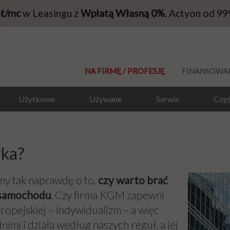
at/mc
w Leasingu z
Wpłatą Własną 0%
. Actyon od 99
NA FIRMĘ / PROFESJĘ
FINANSOWA
Użytkowe
Używane
Serwis
Częś
rka?
my tak naprawdę o to,
czy warto brać
 samochodu
. Czy firma KGM zapewni
uropejskiej – indywidualizm – a więc
imi i działa według naszych reguł, a jej