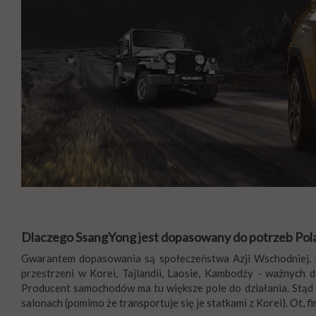
Dlaczego SsangYong jest dopasowany do potrzeb Pola
Gwarantem dopasowania są społeczeństwa Azji Wschodniej. Bły
przestrzeni w Korei, Tajlandii, Laosie, Kambodży - ważnych
Producent samochodów ma tu większe pole do działania. Stąd 
salonach (pomimo że transportuje się je statkami z Korei). Ot,