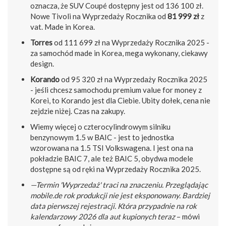
oznacza, że SUV Coupé dostępny jest od 136 100 zł.
Nowe Tivoli na Wyprzedaży Rocznika od
81 999 zł
z
vat. Made in Korea.
Torres
od 111 699 zł na Wyprzedaży Rocznika 2025 -
za samochód made in Korea, mega wykonany, ciekawy
design.
Korando
od 95 320 zł na Wyprzedaży Rocznika 2025
- jeśli chcesz samochodu premium value for money z
Korei, to Korando jest dla Ciebie. Ubity dołek, cena nie
zejdzie niżej. Czas na zakupy.
Wiemy więcej o czterocylindrowym silniku
benzynowym 1.5 w BAIC - jest to jednostka
wzorowana na 1.5 TSI Volkswagena. I jest ona na
pokładzie BAIC 7, ale też BAIC 5, obydwa modele
dostępne są od ręki na Wyprzedaży Rocznika 2025.
—Termin 'Wyprzedaż' traci na znaczeniu. Przeglądając
mobile.de rok produkcji nie jest eksponowany. Bardziej
data pierwszej rejestracji. Która przypadnie na rok
kalendarzowy 2026 dla aut kupionych teraz
– mówi