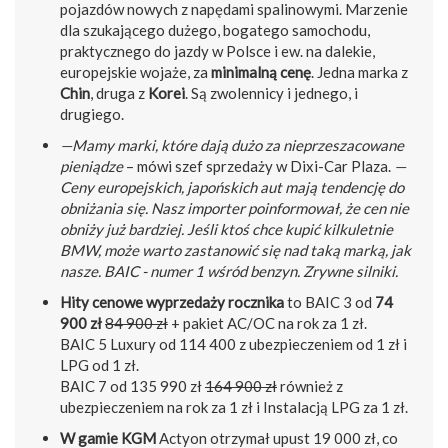
pojazdów nowych z napędami spalinowymi. Marzenie
dla szukającego dużego, bogatego samochodu,
praktycznego do jazdy w Polsce i ew. na dalekie,
europejskie wojaże, za
minimalną cenę
. Jedna marka z
Chin
, druga z
Korei
. Są zwolennicy i jednego, i
drugiego.
—Mamy marki, które dają dużo za nieprzeszacowane
pieniądze
– mówi szef sprzedaży w Dixi-Car Plaza.
—
Ceny europejskich, japońskich aut mają tendencję do
obniżania się. Nasz importer poinformował, że cen nie
obniży już bardziej. Jeśli ktoś chce kupić kilkuletnie
BMW, może warto zastanowić się nad taką marką, jak
nasze. BAIC - numer 1 wśród benzyn. Zrywne silniki.
Hity cenowe wyprzedaży rocznika
to BAIC 3 od
74
900 zł
84 900 zł
+ pakiet AC/OC na rok za 1 zł.
BAIC 5 Luxury od 114 400 z ubezpieczeniem od 1 zł i
LPG od 1 zł.
BAIC 7 od 135 990 zł
164 900 zł
również z
ubezpieczeniem na rok za 1 zł i Instalacją LPG za 1 zł.
W gamie KGM
Actyon otrzymał upust 19 000 zł, co