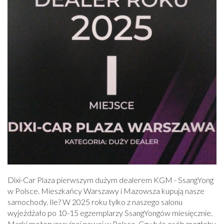
Dixi-Car Plaza pierwszym dużym dealerem KGM - SsangYong
w Polsce. Mieszkańcy Warszawy i Mazowsza kupują nasze
samochody. Ile? W 2025 roku tylko z naszego salonu
wyjeżdżało po 10-15 egzemplarzy SsangYongów miesięcznie.
Marki motoryzacyjnej nowej w Polsce. Czy tyle osób mogłoby