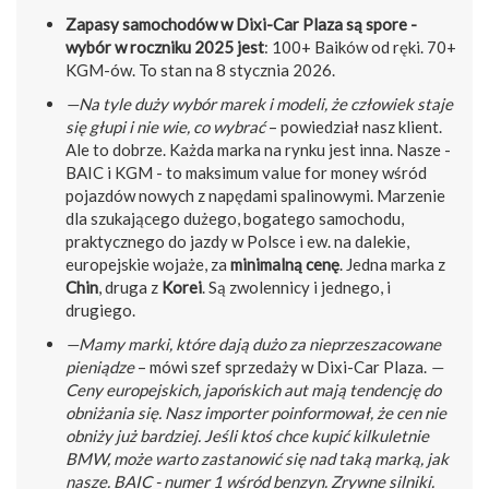
Zapasy samochodów w Dixi-Car Plaza są spore -
wybór w roczniku 2025 jest
: 100+ Baików od ręki. 70+
KGM-ów. To stan na 8 stycznia 2026.
—Na tyle duży wybór marek i modeli, że człowiek staje
się głupi i nie wie, co wybrać
– powiedział nasz klient.
Ale to dobrze. Każda marka na rynku jest inna. Nasze -
BAIC i KGM - to maksimum value for money wśród
pojazdów nowych z napędami spalinowymi. Marzenie
dla szukającego dużego, bogatego samochodu,
praktycznego do jazdy w Polsce i ew. na dalekie,
europejskie wojaże, za
minimalną cenę
. Jedna marka z
Chin
, druga z
Korei
. Są zwolennicy i jednego, i
drugiego.
—Mamy marki, które dają dużo za nieprzeszacowane
pieniądze
– mówi szef sprzedaży w Dixi-Car Plaza.
—
Ceny europejskich, japońskich aut mają tendencję do
obniżania się. Nasz importer poinformował, że cen nie
obniży już bardziej. Jeśli ktoś chce kupić kilkuletnie
BMW, może warto zastanowić się nad taką marką, jak
nasze. BAIC - numer 1 wśród benzyn. Zrywne silniki.