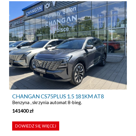
CHANGAN CS75PLUS 1.5 181KM AT8
Benzyna , skrzynia automat 8-bieg.
141400
zł
DOWIEDZ SIĘ WIĘCEJ