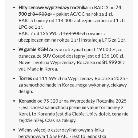
Hity cenowe wyprzedaży rocznika
to BAIC 3 od
74
900 zł
84 900 zł
+ pakiet AC/OC na rok za 1 zł.
BAIC 5 Luxury od 114 400 z ubezpieczeniem od 1 zł i
LPG od 1 zł.
BAIC 7 od 135 990 zł
164 900 zł
również z
ubezpieczeniem na rok za 1 zł i Instalacją LPG za 1 zł.
W gamie KGM
Actyon otrzymał upust 19 000 zł, co
oznacza, że SUV Coupé dostępny jest od 136 100 zł.
Nowe Tivoli na Wyprzedaży Rocznika od
81 999 zł
z
vat. Made in Korea.
Torres
od 111 699 zł na Wyprzedaży Rocznika 2025 -
za samochód made in Korea, mega wykonany, ciekawy
design.
Korando
od 95 320 zł na Wyprzedaży Rocznika 2025
- jeśli chcesz samochodu premium value for money z
Korei, to Korando jest dla Ciebie. Ubity dołek, cena nie
zejdzie niżej. Czas na zakupy.
Wiemy więcej o czterocylindrowym silniku
benzynowym 1.5 w BAIC - jest to jednostka