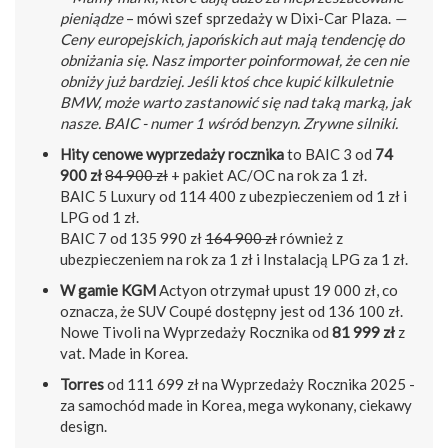
pieniądze
– mówi szef sprzedaży w Dixi-Car Plaza.
—
Ceny europejskich, japońskich aut mają tendencję do
obniżania się. Nasz importer poinformował, że cen nie
obniży już bardziej. Jeśli ktoś chce kupić kilkuletnie
BMW, może warto zastanowić się nad taką marką, jak
nasze. BAIC - numer 1 wśród benzyn. Zrywne silniki.
Hity cenowe wyprzedaży rocznika
to BAIC 3 od
74
900 zł
84 900 zł
+ pakiet AC/OC na rok za 1 zł.
BAIC 5 Luxury od 114 400 z ubezpieczeniem od 1 zł i
LPG od 1 zł.
BAIC 7 od 135 990 zł
164 900 zł
również z
ubezpieczeniem na rok za 1 zł i Instalacją LPG za 1 zł.
W gamie KGM
Actyon otrzymał upust 19 000 zł, co
oznacza, że SUV Coupé dostępny jest od 136 100 zł.
Nowe Tivoli na Wyprzedaży Rocznika od
81 999 zł
z
vat. Made in Korea.
Torres
od 111 699 zł na Wyprzedaży Rocznika 2025 -
za samochód made in Korea, mega wykonany, ciekawy
design.