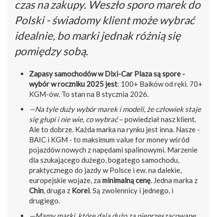
czas na zakupy. Weszło sporo marek do
Polski - świadomy klient może wybrać
idealnie, bo marki jednak różnią się
pomiędzy sobą.
Zapasy samochodów w Dixi-Car Plaza są spore -
wybór w roczniku 2025 jest
: 100+ Baików od ręki. 70+
KGM-ów. To stan na 8 stycznia 2026.
—Na tyle duży wybór marek i modeli, że człowiek staje
się głupi i nie wie, co wybrać
– powiedział nasz klient.
Ale to dobrze. Każda marka na rynku jest inna. Nasze -
BAIC i KGM - to maksimum value for money wśród
pojazdów nowych z napędami spalinowymi. Marzenie
dla szukającego dużego, bogatego samochodu,
praktycznego do jazdy w Polsce i ew. na dalekie,
europejskie wojaże, za
minimalną cenę
. Jedna marka z
Chin
, druga z
Korei
. Są zwolennicy i jednego, i
drugiego.
—Mamy marki, które dają dużo za nieprzeszacowane