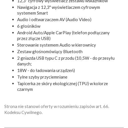
12,3" cyfrowy wyświetlacz zestawu wskaźników
Nawigacja z 12,3" wyświetlaczem cyfrowym
systemem Smart
Audio i odtwarzaczem AV (Audio Video)
6 głośników
Android Auto/Apple CarPlay (telefon podłączany
przez złącze USB)
Sterowanie systemem Audio w kierownicy
Zestaw głośnomówiący Bluetooth
2 gniazda USB typu C z przodu (10,5W - do przesyłu
danych;
18W - do ładowania urządzeń)
Tylne szyby przyciemniane
Tapicerka ze skóry ekologicznej (TPU) w kolorze
czarnym
Strona nie stanowi oferty w rozumieniu zapisów art. 66.
Kodeksu Cywilnego.