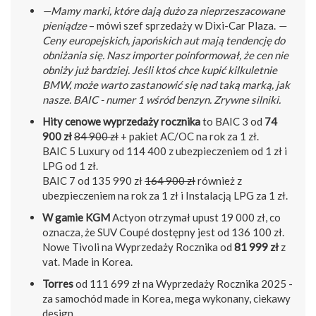
—Mamy marki, które dają dużo za nieprzeszacowane
pieniądze
– mówi szef sprzedaży w Dixi-Car Plaza.
—
Ceny europejskich, japońskich aut mają tendencję do
obniżania się. Nasz importer poinformował, że cen nie
obniży już bardziej. Jeśli ktoś chce kupić kilkuletnie
BMW, może warto zastanowić się nad taką marką, jak
nasze. BAIC - numer 1 wśród benzyn. Zrywne silniki.
Hity cenowe wyprzedaży rocznika
to BAIC 3 od
74
900 zł
84 900 zł
+ pakiet AC/OC na rok za 1 zł.
BAIC 5 Luxury od 114 400 z ubezpieczeniem od 1 zł i
LPG od 1 zł.
BAIC 7 od 135 990 zł
164 900 zł
również z
ubezpieczeniem na rok za 1 zł i Instalacją LPG za 1 zł.
W gamie KGM
Actyon otrzymał upust 19 000 zł, co
oznacza, że SUV Coupé dostępny jest od 136 100 zł.
Nowe Tivoli na Wyprzedaży Rocznika od
81 999 zł
z
vat. Made in Korea.
Torres
od 111 699 zł na Wyprzedaży Rocznika 2025 -
za samochód made in Korea, mega wykonany, ciekawy
design.