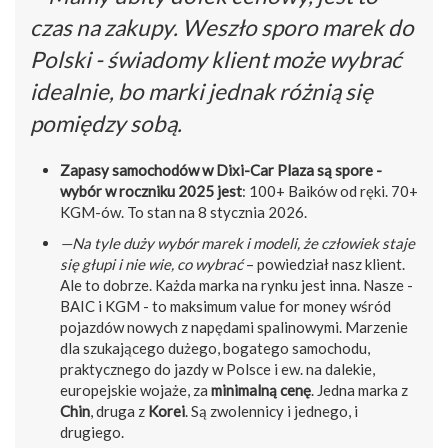
czas na zakupy. Weszło sporo marek do
Polski - świadomy klient może wybrać
idealnie, bo marki jednak różnią się
pomiędzy sobą.
Zapasy samochodów w Dixi-Car Plaza są spore -
wybór w roczniku 2025 jest
: 100+ Baików od ręki. 70+
KGM-ów. To stan na 8 stycznia 2026.
—Na tyle duży wybór marek i modeli, że człowiek staje
się głupi i nie wie, co wybrać
– powiedział nasz klient.
Ale to dobrze. Każda marka na rynku jest inna. Nasze -
BAIC i KGM - to maksimum value for money wśród
pojazdów nowych z napędami spalinowymi. Marzenie
dla szukającego dużego, bogatego samochodu,
praktycznego do jazdy w Polsce i ew. na dalekie,
europejskie wojaże, za
minimalną cenę
. Jedna marka z
Chin
, druga z
Korei
. Są zwolennicy i jednego, i
drugiego.