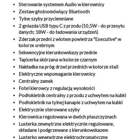
Sterowanie systemem Audio w kierownicy
Zestaw głośnomówiący Bluetooth
Tylne szyby przyciemniane
2 gniazda USB typu C z przodu (10,5W - do przesyłu
danych; 18W - do ładowania urządzeń)
Zderzak przedni z wlotem powietrza "Executive" w
kolorze srebrnym
Sekwencyjne kierunkowskazy przednie
Tapicerka skórzana w kolorze czarnym
Nakładka na próg drzwi przednich w kolorze stali
Elektryczne wspomaganie kierownicy
Centralny zamek
Fotel kierowcy z regulacją wysokości
Podłokietnik centralny z przodu z uchwytem na kubki
Podłokietnik na tylnej kanapie z uchwytem na kubki
Elektrycznie sterowane szyby
Kierownica regulowana w dwóch płaszczyznach
Lusterka zewnętrzne elektrycznie regulowane,
składane i podgrzewane z kierunkowskazem
Lusterko wewnętrzne elektrochromatyczne