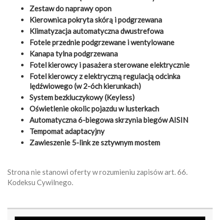
Zestaw do naprawy opon
Kierownica pokryta skórą i podgrzewana
Klimatyzacja automatyczna dwustrefowa
Fotele przednie podgrzewane i wentylowane
Kanapa tylna podgrzewana
Fotel kierowcy i pasażera sterowane elektrycznie
Fotel kierowcy z elektryczną regulacją odcinka
lędźwiowego (w 2-óch kierunkach)
System bezkluczykowy (Keyless)
Oświetlenie okolic pojazdu w lusterkach
Automatyczna 6-biegowa skrzynia biegów AISIN
Tempomat adaptacyjny
Zawieszenie 5-link ze sztywnym mostem
Strona nie stanowi oferty w rozumieniu zapisów art. 66.
Kodeksu Cywilnego.