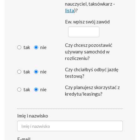
nauczyciel, taksówkarz -
lista
)?
Ew. wpisz swój zawód
Czy chcesz pozostawić
tak
nie
używany samochód w
rozliczeniu?
Czy chciałbyś odbyć jazdę
tak
nie
testową?
Czy planujesz skorzystać z
tak
nie
kredytu/leasingu?
Imię i nazwisko
E-mail