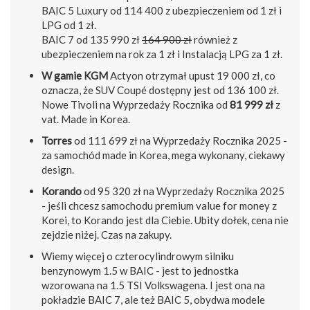
BAIC 5 Luxury od 114 400 z ubezpieczeniem od 1 zł i
LPG od 1 zł.
BAIC 7 od 135 990 zł
164 900 zł
również z
ubezpieczeniem na rok za 1 zł i Instalacją LPG za 1 zł.
W gamie KGM
Actyon otrzymał upust 19 000 zł, co
oznacza, że SUV Coupé dostępny jest od 136 100 zł.
Nowe Tivoli na Wyprzedaży Rocznika od
81 999 zł
z
vat. Made in Korea.
Torres
od 111 699 zł na Wyprzedaży Rocznika 2025 -
za samochód made in Korea, mega wykonany, ciekawy
design.
Korando
od 95 320 zł na Wyprzedaży Rocznika 2025
- jeśli chcesz samochodu premium value for money z
Korei, to Korando jest dla Ciebie. Ubity dołek, cena nie
zejdzie niżej. Czas na zakupy.
Wiemy więcej o czterocylindrowym silniku
benzynowym 1.5 w BAIC - jest to jednostka
wzorowana na 1.5 TSI Volkswagena. I jest ona na
pokładzie BAIC 7, ale też BAIC 5, obydwa modele