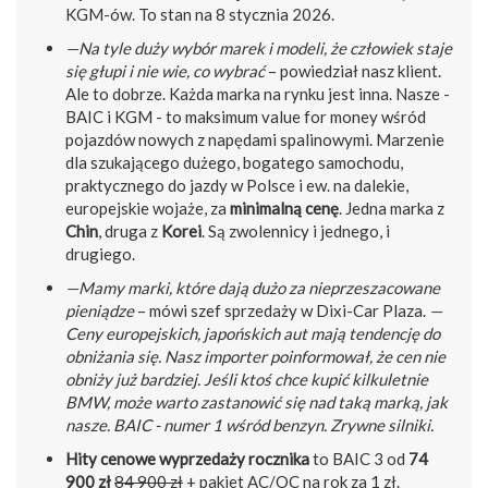
KGM-ów. To stan na 8 stycznia 2026.
—Na tyle duży wybór marek i modeli, że człowiek staje
się głupi i nie wie, co wybrać
– powiedział nasz klient.
Ale to dobrze. Każda marka na rynku jest inna. Nasze -
BAIC i KGM - to maksimum value for money wśród
pojazdów nowych z napędami spalinowymi. Marzenie
dla szukającego dużego, bogatego samochodu,
praktycznego do jazdy w Polsce i ew. na dalekie,
europejskie wojaże, za
minimalną cenę
. Jedna marka z
Chin
, druga z
Korei
. Są zwolennicy i jednego, i
drugiego.
—Mamy marki, które dają dużo za nieprzeszacowane
pieniądze
– mówi szef sprzedaży w Dixi-Car Plaza.
—
Ceny europejskich, japońskich aut mają tendencję do
obniżania się. Nasz importer poinformował, że cen nie
obniży już bardziej. Jeśli ktoś chce kupić kilkuletnie
BMW, może warto zastanowić się nad taką marką, jak
nasze. BAIC - numer 1 wśród benzyn. Zrywne silniki.
Hity cenowe wyprzedaży rocznika
to BAIC 3 od
74
900 zł
84 900 zł
+ pakiet AC/OC na rok za 1 zł.