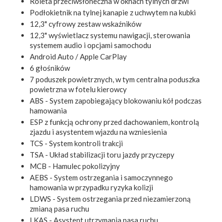
Roleta przeciwsłoneczna w oknach tylnych drzwi
Podłokietnik na tylnej kanapie z uchwytem na kubki
12,3" cyfrowy zestaw wskaźników
12,3" wyświetlacz systemu nawigacji, sterowania
systemem audio i opcjami samochodu
Android Auto / Apple CarPlay
6 głośników
7 poduszek powietrznych, w tym centralna poduszka
powietrzna w fotelu kierowcy
ABS - System zapobiegający blokowaniu kół podczas
hamowania
ESP z funkcją ochrony przed dachowaniem, kontrolą
zjazdu i asystentem wjazdu na wzniesienia
TCS - System kontroli trakcji
TSA - Układ stabilizacji toru jazdy przyczepy
MCB - Hamulec pokolizyjny
AEBS - System ostrzegania i samoczynnego
hamowania w przypadku ryzyka kolizji
LDWS - System ostrzegania przed niezamierzoną
zmianą pasa ruchu
LKAS - Asystent utrzymania pasa ruchu