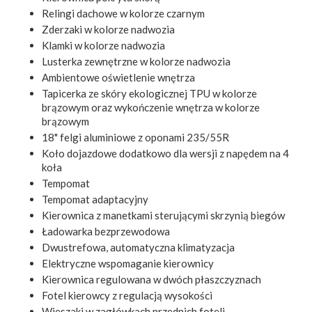
Relingi dachowe w kolorze czarnym
Zderzaki w kolorze nadwozia
Klamki w kolorze nadwozia
Lusterka zewnętrzne w kolorze nadwozia
Ambientowe oświetlenie wnętrza
Tapicerka ze skóry ekologicznej TPU w kolorze
brązowym oraz wykończenie wnętrza w kolorze
brązowym
18" felgi aluminiowe z oponami 235/55R
Koło dojazdowe dodatkowo dla wersji z napędem na 4
koła
Tempomat
Tempomat adaptacyjny
Kierownica z manetkami sterującymi skrzynią biegów
Ładowarka bezprzewodowa
Dwustrefowa, automatyczna klimatyzacja
Elektryczne wspomaganie kierownicy
Kierownica regulowana w dwóch płaszczyznach
Fotel kierowcy z regulacją wysokości
Wieszaki w zagłówkach przednich foteli