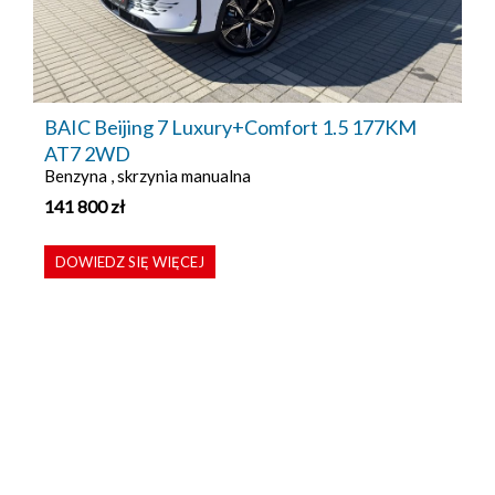
BAIC Beijing 7 Luxury+Comfort 1.5 177KM
AT7 2WD
Benzyna , skrzynia manualna
141 800
zł
DOWIEDZ SIĘ WIĘCEJ