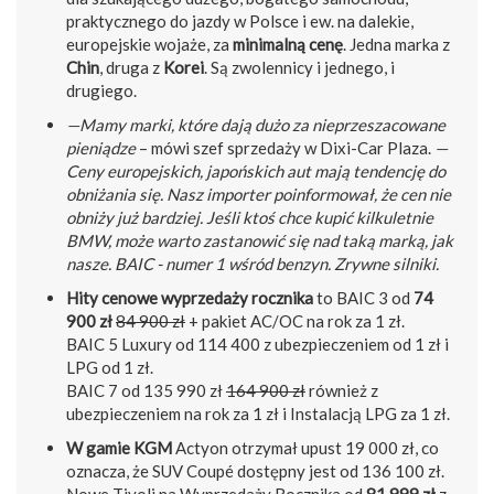
praktycznego do jazdy w Polsce i ew. na dalekie,
europejskie wojaże, za
minimalną cenę
. Jedna marka z
Chin
, druga z
Korei
. Są zwolennicy i jednego, i
drugiego.
—Mamy marki, które dają dużo za nieprzeszacowane
pieniądze
– mówi szef sprzedaży w Dixi-Car Plaza.
—
Ceny europejskich, japońskich aut mają tendencję do
obniżania się. Nasz importer poinformował, że cen nie
obniży już bardziej. Jeśli ktoś chce kupić kilkuletnie
BMW, może warto zastanowić się nad taką marką, jak
nasze. BAIC - numer 1 wśród benzyn. Zrywne silniki.
Hity cenowe wyprzedaży rocznika
to BAIC 3 od
74
900 zł
84 900 zł
+ pakiet AC/OC na rok za 1 zł.
BAIC 5 Luxury od 114 400 z ubezpieczeniem od 1 zł i
LPG od 1 zł.
BAIC 7 od 135 990 zł
164 900 zł
również z
ubezpieczeniem na rok za 1 zł i Instalacją LPG za 1 zł.
W gamie KGM
Actyon otrzymał upust 19 000 zł, co
oznacza, że SUV Coupé dostępny jest od 136 100 zł.
Nowe Tivoli na Wyprzedaży Rocznika od
81 999 zł
z