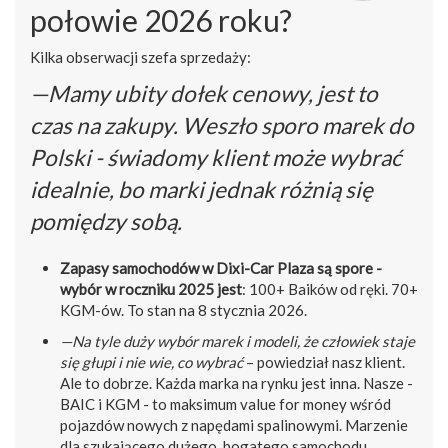
połowie 2026 roku?
Kilka obserwacji szefa sprzedaży:
—Mamy ubity dołek cenowy, jest to
czas na zakupy. Weszło sporo marek do
Polski - świadomy klient może wybrać
idealnie, bo marki jednak różnią się
pomiędzy sobą.
Zapasy samochodów w Dixi-Car Plaza są spore -
wybór w roczniku 2025 jest
: 100+ Baików od ręki. 70+
KGM-ów. To stan na 8 stycznia 2026.
—Na tyle duży wybór marek i modeli, że człowiek staje
się głupi i nie wie, co wybrać
– powiedział nasz klient.
Ale to dobrze. Każda marka na rynku jest inna. Nasze -
BAIC i KGM - to maksimum value for money wśród
pojazdów nowych z napędami spalinowymi. Marzenie
dla szukającego dużego, bogatego samochodu,