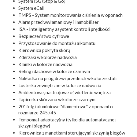
System ISG (Stop & Go)
System eCall
TMPS - System monitorowania ciśnienia w oponach
Alarm przeciwwłamaniowy i Immobiliser
ISA - Inteligentny asystent kontroli prędkości
Bezpieczeństwo cyfrowe
Przystosowanie do montażu alkomatu
Kierownica pokryta skórą
Zderzaki w kolorze nadwozia
Klamki w kolorze nadwozia
Relingi dachowe w kolorze czarnym
Nakładka na próg drzwi przednich w kolorze stali
Lusterka zewnętrzne w kolorze nadwozia
Ambientowe, nastrojowe oświetlenie wnętrza
Tapicerka skórzana w kolorze czarnym
20" felgi aluminiowe "diamentowe" z oponami o
rozmiarze 245 /45
Tempomat adaptacyjny (tylko dla automatycznej
skrzyni biegów)
Kierownica z manetkami sterującymi skrzynią biegów