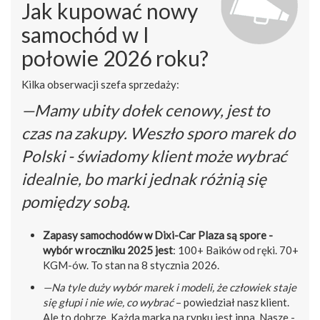
Jak kupować nowy
samochód w I
połowie 2026 roku?
Kilka obserwacji szefa sprzedaży:
—Mamy ubity dołek cenowy, jest to
czas na zakupy. Weszło sporo marek do
Polski - świadomy klient może wybrać
idealnie, bo marki jednak różnią się
pomiędzy sobą.
Zapasy samochodów w Dixi-Car Plaza są spore -
wybór w roczniku 2025 jest
: 100+ Baików od ręki. 70+
KGM-ów. To stan na 8 stycznia 2026.
—Na tyle duży wybór marek i modeli, że człowiek staje
się głupi i nie wie, co wybrać
– powiedział nasz klient.
Ale to dobrze. Każda marka na rynku jest inna. Nasze -