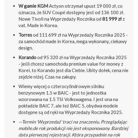
W gamie KGM
Actyon otrzymał upust 19 000 zł, co
oznacza, że SUV Coupé dostępny jest od 136 100 zł.
Nowe Tivoli na Wyprzedaży Rocznika od
81 999 zł
z
vat. Made in Korea.
Torres
od 111 699 zł na Wyprzedaży Rocznika 2025 -
za samochód made in Korea, mega wykonany, ciekawy
design.
Korando
od 95 320 zł na Wyprzedaży Rocznika 2025
- jeśli chcesz samochodu premium value for money z
Korei, to Korando jest dla Ciebie. Ubity dołek, cena nie
zejdzie niżej. Czas na zakupy.
Wiemy więcej o czterocylindrowym silniku
benzynowym 1.5 w BAIC - jest to jednostka
wzorowana na 1.5 TSI Volkswagena. I jest ona na
pokładzie BAIC 7, ale też BAIC 5, obydwa modele
dostępne są od ręki na Wyprzedaży Rocznika 2025.
—Termin 'Wyprzedaż' traci na znaczeniu. Przeglądając
mobile.de rok produkcji nie jest eksponowany. Bardziej
data pierwszej rejestracji. Która przypadnie na rok