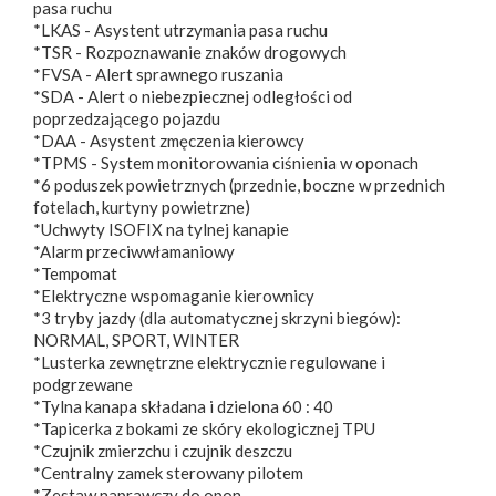
pasa ruchu
*LKAS - Asystent utrzymania pasa ruchu
*TSR - Rozpoznawanie znaków drogowych
*FVSA - Alert sprawnego ruszania
*SDA - Alert o niebezpiecznej odległości od
poprzedzającego pojazdu
*DAA - Asystent zmęczenia kierowcy
*TPMS - System monitorowania ciśnienia w oponach
*6 poduszek powietrznych (przednie, boczne w przednich
fotelach, kurtyny powietrzne)
*Uchwyty ISOFIX na tylnej kanapie
*Alarm przeciwwłamaniowy
*Tempomat
*Elektryczne wspomaganie kierownicy
*3 tryby jazdy (dla automatycznej skrzyni biegów):
NORMAL, SPORT, WINTER
*Lusterka zewnętrzne elektrycznie regulowane i
podgrzewane
*Tylna kanapa składana i dzielona 60 : 40
*Tapicerka z bokami ze skóry ekologicznej TPU
*Czujnik zmierzchu i czujnik deszczu
*Centralny zamek sterowany pilotem
*Zestaw naprawczy do opon