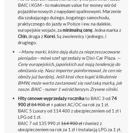
BAIC i KGM - to maksimum value for money wśród
pojazdów nowych z napędami spalinowymi. Marzenie
dla szukającego dużego, bogatego samochodu,
praktycznego do jazdy w Polsce i ew. na dalekie,
europejskie wojaże, za
minimalną cenę
. Jedna marka z
Chin
, druga z
Korei
. Są zwolennicy i jednego, i
drugiego.
—Mamy marki, które dają dużo za nieprzeszacowane
pieniądze
– mówi szef sprzedaży w Dixi-Car Plaza.
—
Ceny europejskich, japońskich aut mają tendencję do
obniżania się. Nasz importer poinformował, że cen nie
obniży już bardziej. Jeśli ktoś chce kupić kilkuletnie
BMW, może warto zastanowić się nad taką marką, jak
nasze. BAIC - numer 1 wśród benzyn. Zrywne silniki.
Hity cenowe wyprzedaży rocznika
to BAIC 3 od
74
900 zł
84 900 zł
+ pakiet AC/OC na rok za 1 zł.
BAIC 5 Luxury od 114 400 z ubezpieczeniem od 1 zł i
LPG od 1 zł.
BAIC 7 od 135 990 zł
164 900 zł
również z
ubezpieczeniem na rok za 1 zł i Instalacją LPG za 1 zł.