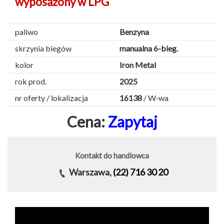
wyposażony w LPG
paliwo
Benzyna
skrzynia biegów
manualna 6-bieg.
kolor
Iron Metal
rok prod.
2025
nr oferty / lokalizacja
16138
/ W‑wa
Cena:
Zapytaj
Kontakt do handlowca
Warszawa,
(22) 716 30 20