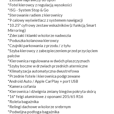
*Fotel kierowcy z regulacją wysokości
*ISG - System Stop & Go
*Sterowanie radiem z kierownicy
*9 calowy wyświetlacz z systemem nawigacji
*10.25" cyfrowy zestaw wskaźników (z funkcją Smart
Mirroring)
*Zderzaki i klamki w kolorze nadwozia
*Poduszka kolanowa kierowcy
*Czujniki parkowania z przodu / z tyłu
*Szyba kierowcy z zabezpieczeniem przed przycięciem
palców
*Kierownica regulowana w dwóch płaszczyznach
*Szyby boczne w drzwiach przednich atermiczne
*Klimatyzacja automatyczna dwustrefowa
*Przednie fotele i kierownica podgrzewane
*Android Auto / Apple CarPlay + port USB
*Kamera cofania
*Kierownica i dźwignia zmiany biegów pokryta skórą
*16" felgi aluminiowe z oponami 205/65 R16
*Roleta bagażnika
*Relingi dachowe w kolorze srebrnym
*Podwójna podłoga bagażnika