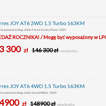
res JOY AT6 2WD 1.5 Turbo 163KM
ia automat 6-bieg., kolor Forest Green 2Tone, '2025
AŻ ROCZNIKA! / Mogę być wyposażony w LP
3 300
zł
146 300 zł
cena brutto
res JOY AT6 4WD 1.5 Turbo 163KM
ia automat 6-bieg., kolor Grand White, '2025
4900
zł
148900 zł
cena brutto