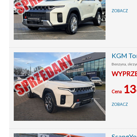
ZOBACZ
KGM To
Benzyna, skrzyn
WYPRZED
13
Cena
ZOBACZ
SsangYo