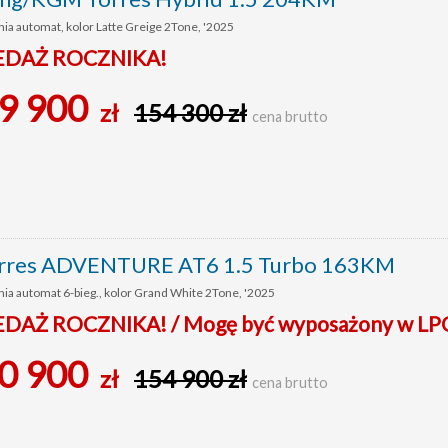
ia automat, kolor Latte Greige 2Tone, '2025
DAŻ ROCZNIKA!
9 900
zł
154 300 zł
cena brutto
rres ADVENTURE AT6 1.5 Turbo 163KM
ia automat 6-bieg., kolor Grand White 2Tone, '2025
AŻ ROCZNIKA! / Mogę być wyposażony w LP
0 900
zł
154 900 zł
cena brutto