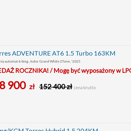
rres ADVENTURE AT6 1.5 Turbo 163KM
ia automat 6-bieg., kolor Grand White 2Tone, '2025
AŻ ROCZNIKA! / Mogę być wyposażony w LP
8 900
zł
152 400 zł
cena brutto
ng/KGM Torres Hybrid 1.5 204KM