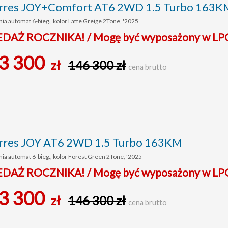
res JOY+Comfort AT6 2WD 1.5 Turbo 163K
ia automat 6-bieg., kolor Latte Greige 2Tone, '2025
AŻ ROCZNIKA! / Mogę być wyposażony w LP
3 300
zł
146 300 zł
cena brutto
res JOY AT6 2WD 1.5 Turbo 163KM
ia automat 6-bieg., kolor Forest Green 2Tone, '2025
AŻ ROCZNIKA! / Mogę być wyposażony w LP
3 300
zł
146 300 zł
cena brutto