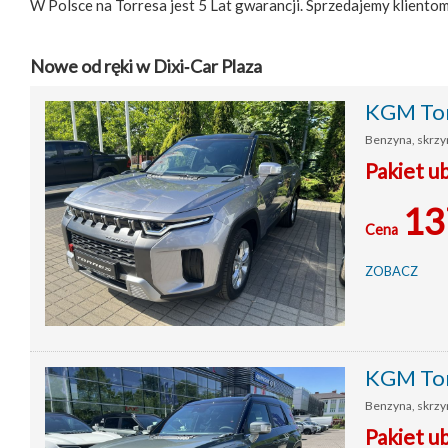
W Polsce na Torresa jest 5 Lat gwarancji. Sprzedajemy klientom
Nowe od ręki w Dixi‑Car Plaza
KGM Tor
Benzyna, skrzyn
Pakiet 
13
Cena
ZOBACZ
KGM Tor
Benzyna, skrzyn
Pakiet 