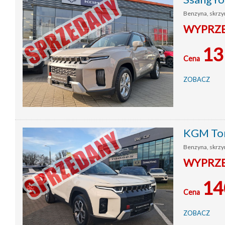
Benzyna, skrzyn
WYPRZE
13
Cena
ZOBACZ
KGM To
Benzyna, skrzyn
WYPRZED
14
Cena
ZOBACZ