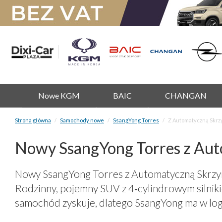
Nowe KGM
BAIC
CHANGAN
Strona główna
Samochody nowe
SsangYong Torres
Z Automatyczną Skrz
Nowy SsangYong Torres z Aut
Nowy SsangYong Torres z Automatyczną Skrzyni
Rodzinny, pojemny SUV z 4‑cylindrowym silni
samochód zyskuje, dlatego SsangYong ma w log