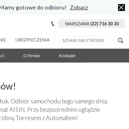
 Mamy gotowe do odbioru!
Zobacz
WARSZAWA
(22) 716 30 20
NIE
UBEZPIECZENIA
ci
O firmie
Kontakt
mów!
ztuk. Odbiór samochodu tego samego dnia.
mat AISIN. Przy bezpośrednim oglądzie
ę próbną Torresem z Automatem!