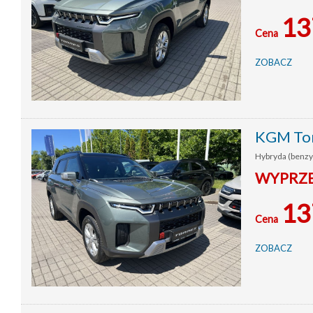
13
Cena
ZOBACZ
KGM Tor
Hybryda (benzyn
WYPRZE
13
Cena
ZOBACZ