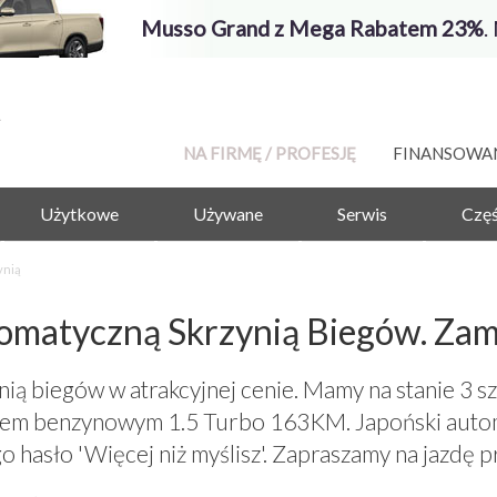
Musso Grand z Mega Rabatem 23%
.
NA FIRMĘ / PROFESJĘ
FINANSOWA
Użytkowe
Używane
Serwis
Częś
ynią
omatyczną Skrzynią Biegów. Za
ą biegów w atrakcyjnej cenie. Mamy na stanie 3 s
kiem benzynowym 1.5 Turbo 163KM. Japoński auto
o hasło 'Więcej niż myślisz'. Zapraszamy na jazd