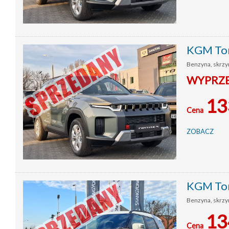
KGM Tor
Benzyna, skrzyn
WYPRZED
13
Cena
ZOBACZ
KGM Tor
Benzyna, skrzyn
13
Cena