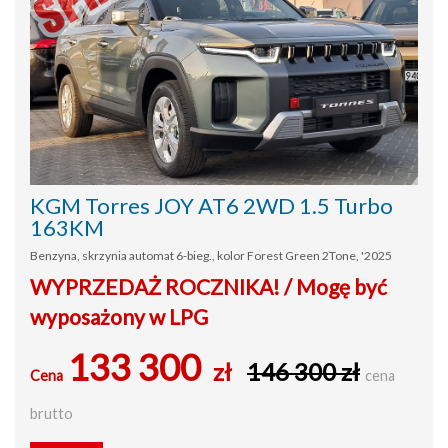
KGM Torres JOY AT6 2WD 1.5 Turbo
163KM
Benzyna, skrzynia automat 6-bieg., kolor Forest Green 2Tone, '2025
WYPRZEDAŻ ROCZNIKA! / Mogę być
wyposażony w LPG
133 300
zł
146 300 zł
Cena
cena
brutto