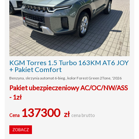
KGM Torres 1.5 Turbo 163KM AT6 JOY
+ Pakiet Comfort
Benzyna, skrzynia automat 6-bieg., kolor Forest Green 2Tone, '2026
Pakiet ubezpieczeniowy AC/OC/NW/ASS
- 1zł
137300
zł
Cena
cena brutto
ZOBACZ