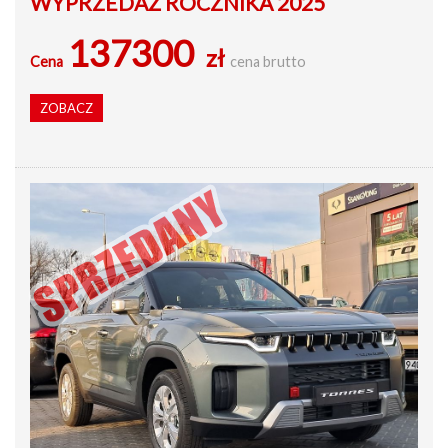
WYPRZEDAŻ ROCZNIKA 2025
137300
zł
Cena
cena brutto
ZOBACZ