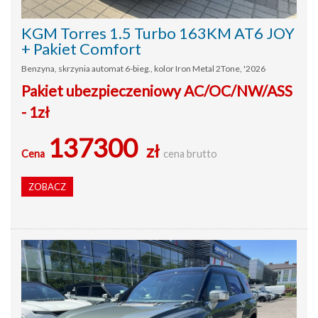
KGM Torres 1.5 Turbo 163KM AT6 JOY
+ Pakiet Comfort
Benzyna, skrzynia automat 6-bieg., kolor Iron Metal 2Tone, '2026
Pakiet ubezpieczeniowy AC/OC/NW/ASS
- 1zł
137300
zł
Cena
cena brutto
ZOBACZ