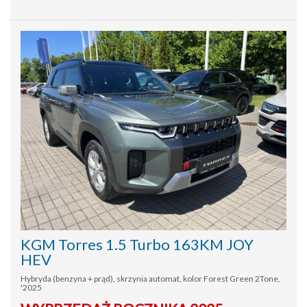
KGM Torres 1.5 Turbo 163KM JOY
HEV
Hybryda (benzyna + prąd), skrzynia automat, kolor Forest Green 2Tone,
'2025