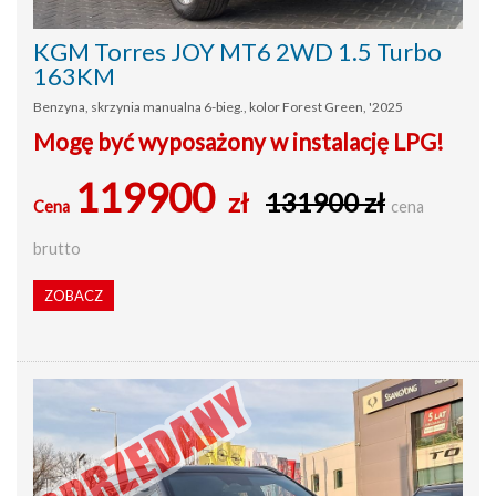
KGM Torres JOY MT6 2WD 1.5 Turbo
163KM
Benzyna, skrzynia manualna 6-bieg., kolor Forest Green, '2025
Mogę być wyposażony w instalację LPG!
119900
zł
131900 zł
Cena
cena
brutto
ZOBACZ