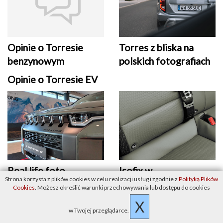
Opinie o Torresie
Torres z bliska na
benzynowym
polskich fotografiach
Opinie o Torresie EV
Real life foto
Isofix w
Strona korzysta z plików cookies w celu realizacji usług i zgodnie z
Polityką Plików
z premiery
SsangYongach. Marka
Cookies
. Możesz określić warunki przechowywania lub dostępu do cookies
rodzinna?
X
w Twojej przeglądarce.