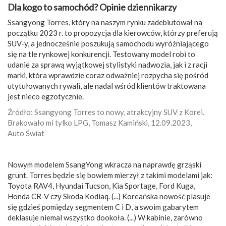
Dla kogo to samochód? Opinie dziennikarzy
Ssangyong Torres, który na naszym rynku zadebiutował na
początku 2023 r. to propozycja dla kierowców, którzy preferują
SUV-y, a jednocześnie poszukują samochodu wyróżniającego
się na tle rynkowej konkurencji. Testowany model robi to
udanie za sprawą wyjątkowej stylistyki nadwozia, jak i z racji
marki, która wprawdzie coraz odważniej rozpycha się pośród
utytułowanych rywali, ale nadal wśród klientów traktowana
jest nieco egzotycznie.
Źródło: Ssangyong Torres to nowy, atrakcyjny SUV z Korei.
Brakowało mi tylko LPG, Tomasz Kamiński, 12.09.2023,
Auto Świat
Nowym modelem SsangYong wkracza na naprawdę grząski
grunt. Torres będzie się bowiem mierzył z takimi modelami jak:
Toyota RAV4, Hyundai Tucson, Kia Sportage, Ford Kuga,
Honda CR‑V czy Skoda Kodiaq. (...) Koreańska nowość plasuje
się gdzieś pomiędzy segmentem C i D, a swoim gabarytem
deklasuje niemal wszystko dookoła. (...) W kabinie, zarówno