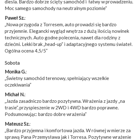
diesla. Bardzo dobrze ścięty samochód i łatwy w prowadzeniu.
Moc samego samochody na neutralnym poziomie”
Paweł Sz.
:
„Nowa przygoda z Torresem, auto prowadzi się bardzo
przyjemnie. Elegancki wygląd wnętrza z dużą ilością nowinek
technicznych. Auto godne polecenia, nawet dla rodziny z
dziećmi. Lekki brak „head-up” i adaptacyjnego systemu świateł.
Ogólna ocena 4,5/5”
Sobota
Monika G.
:
„Świetny samochód terenowy, spełniający wszelkie
oczekiwania”
Michał N.
:
„Jazda zasadniczo bardzo pozytywna. Wrażenia z jazdy „na
trasie”, przyspieszenie w 2WD i 4WD bardzo poprawne.
Podsumowując: bardzo dobre wrażenia”
Mateusz Sz.
:
„Bardzo przyjemna i komfortowa jazda. W równej w mierze za
sprawą Pana Przemysława jak i Torresa. Pozytywne wrażenie