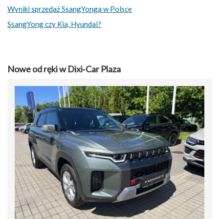
Wyniki sprzedaż SsangYonga w Polsce
SsangYong czy Kia, Hyundai?
Nowe od ręki w Dixi‑Car Plaza