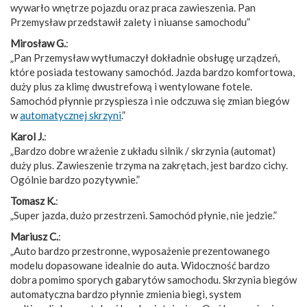
wywarło wnętrze pojazdu oraz praca zawieszenia. Pan
Przemysław przedstawił zalety i niuanse samochodu”
Mirosław G.
:
„Pan Przemysław wytłumaczył dokładnie obsługę urządzeń,
które posiada testowany samochód. Jazda bardzo komfortowa,
duży plus za klimę dwustrefową i wentylowane fotele.
Samochód płynnie przyspiesza i nie odczuwa się zmian biegów
w
automatycznej skrzyni
.”
Karol J.
:
„Bardzo dobre wrażenie z układu silnik / skrzynia (automat)
duży plus. Zawieszenie trzyma na zakrętach, jest bardzo cichy.
Ogólnie bardzo pozytywnie.”
Tomasz K.
:
„Super jazda, dużo przestrzeni. Samochód płynie, nie jedzie.”
Mariusz C.
:
„Auto bardzo przestronne, wyposażenie prezentowanego
modelu dopasowane idealnie do auta. Widoczność bardzo
dobra pomimo sporych gabarytów samochodu. Skrzynia biegów
automatyczna bardzo płynnie zmienia biegi, system