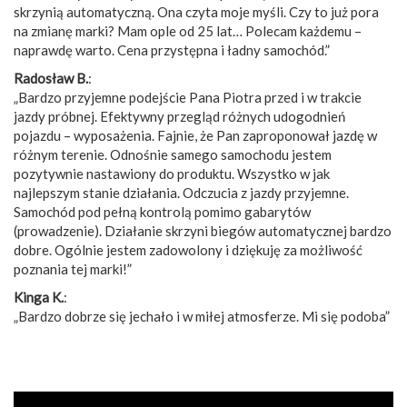
skrzynią automatyczną. Ona czyta moje myśli. Czy to już pora
na zmianę marki? Mam ople od 25 lat… Polecam każdemu –
naprawdę warto. Cena przystępna i ładny samochód.”
Radosław B.
:
„Bardzo przyjemne podejście Pana Piotra przed i w trakcie
jazdy próbnej. Efektywny przegląd różnych udogodnień
pojazdu – wyposażenia. Fajnie, że Pan zaproponował jazdę w
różnym terenie. Odnośnie samego samochodu jestem
pozytywnie nastawiony do produktu. Wszystko w jak
najlepszym stanie działania. Odczucia z jazdy przyjemne.
Samochód pod pełną kontrolą pomimo gabarytów
(prowadzenie). Działanie skrzyni biegów automatycznej bardzo
dobre. Ogólnie jestem zadowolony i dziękuję za możliwość
poznania tej marki!”
Kinga K.
:
„Bardzo dobrze się jechało i w miłej atmosferze. Mi się podoba”