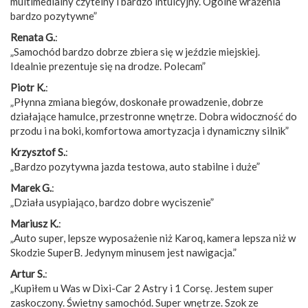
multimedialny czytelny i bardzo intuicyjny. Ogólne wrażenia
bardzo pozytywne”
Renata G.
:
„Samochód bardzo dobrze zbiera się w jeździe miejskiej.
Idealnie prezentuje się na drodze. Polecam”
Piotr K.
:
„Płynna zmiana biegów, doskonałe prowadzenie, dobrze
działające hamulce, przestronne wnętrze. Dobra widoczność do
przodu i na boki, komfortowa amortyzacja i dynamiczny silnik”
Krzysztof S.
:
„Bardzo pozytywna jazda testowa, auto stabilne i duże”
Marek G.
:
„Działa usypiająco, bardzo dobre wyciszenie”
Mariusz K.
:
„Auto super, lepsze wyposażenie niż Karoq, kamera lepsza niż w
Skodzie SuperB. Jedynym minusem jest nawigacja.”
Artur S.
:
„Kupiłem u Was w Dixi-Car 2 Astry i 1 Corsę. Jestem super
zaskoczony. Świetny samochód. Super wnętrze. Szok ze