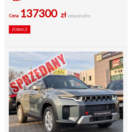
137300
zł
Cena
cena brutto
ZOBACZ