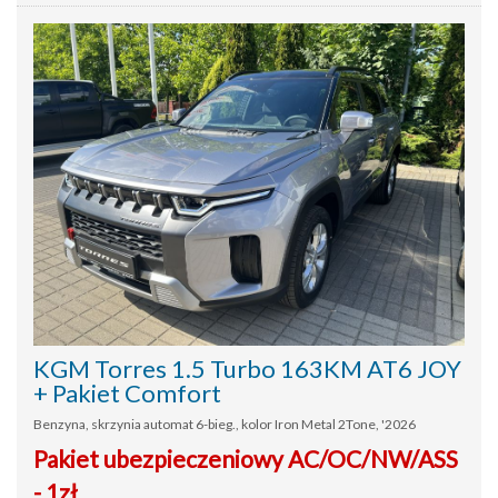
KGM Torres 1.5 Turbo 163KM AT6 JOY
+ Pakiet Comfort
Benzyna, skrzynia automat 6-bieg., kolor Iron Metal 2Tone, '2026
Pakiet ubezpieczeniowy AC/OC/NW/ASS
- 1zł