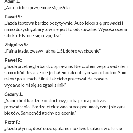
Adam J.
:
„Auto ciche i przyjemnie się jeździ”
Paweł S.
:
„Jazda testowa bardzo pozytywnie. Auto lekko się prowadzi i
mimo dużych gabarytów nie jest to odczuwalne. Wysoka ocena
silnika. Płynnie się rozpędza.”
Zbigniew S.
:
„Fajna jazda, żwawy jak na 1,5l, dobre wyciszenie”
Paweł P.
:
„Jazda przebiegła bardzo sprawnie. Nie czułem, że prowadziłem
samochód. Jeszcze nie jechałem, tak dobrym samochodem. Sam
mknął po ulicach. Silnik tak cicho pracował, że czasem
wydawało mi się ze zgasł silnik”
Cezary J.
:
„Samochód bardzo komfortowy, cicha praca podczas
prowadzenia. Bardzo efektowna praca pneumatycznej skrzyni
biegów. Samochód godny polecenia.”
Piotr F.
:
„Jazda płynna, dość duże spalanie możliwe brakiem w ofercie