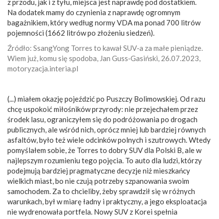
z przodu, jak i z tyłu, miejsca jest naprawdę pod dostatkiem.
Na dodatek mamy do czynienia z naprawdę ogromnym
bagażnikiem, który według normy VDA ma ponad 700 litrów
pojemności (1662 litrów po złożeniu siedzeń).
Źródło: SsangYong Torres to kawał SUV‑a za małe pieniądze.
Wiem już, komu się spodoba, Jan Guss‑Gasiński, 26.07.2023,
motoryzacja.interia.pl
(...) miałem okazję pojeździć po Puszczy Bolimowskiej. Od razu
chcę uspokoić miłośników przyrody: nie przejechałem przez
środek lasu, ograniczyłem się do podróżowania po drogach
publicznych, ale wśród nich, oprócz mniej lub bardziej równych
asfaltów, było też wiele odcinków polnych i szutrowych. Wtedy
pomyślałem sobie, że Torres to dobry SUV dla Polski B, ale w
najlepszym rozumieniu tego pojęcia. To auto dla ludzi, którzy
podejmują bardziej pragmatyczne decyzje niż mieszkańcy
wielkich miast, bo nie czują potrzeby szpanowania swoim
samochodem. Za to chcieliby, żeby sprawdził się w różnych
warunkach, był w miarę ładny i praktyczny, a jego eksploatacja
nie wydrenowała portfela. Nowy SUV z Korei spełnia