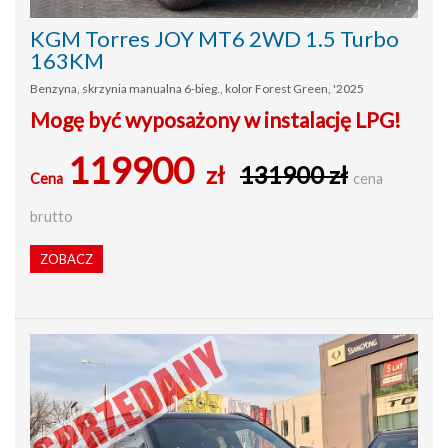
KGM Torres JOY MT6 2WD 1.5 Turbo
163KM
Benzyna, skrzynia manualna 6-bieg., kolor Forest Green, '2025
Mogę być wyposażony w instalację LPG!
119900
zł
131900 zł
Cena
cena
brutto
ZOBACZ