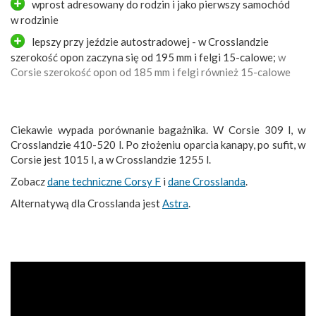
wprost adresowany do rodzin i jako pierwszy samochód
w rodzinie
lepszy przy jeździe autostradowej - w Crosslandzie
szerokość opon zaczyna się od 195 mm i felgi 15-calowe;
w
Corsie szerokość opon od 185 mm i felgi również 15-calowe
Ciekawie wypada porównanie bagażnika. W Corsie 309 l, w
Crosslandzie 410-520 l. Po złożeniu oparcia kanapy, po sufit, w
Corsie jest 1015 l, a w Crosslandzie 1255 l.
Zobacz
dane techniczne Corsy F
i
dane Crosslanda
.
Alternatywą dla Crosslanda jest
Astra
.