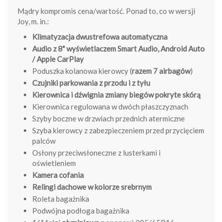
Mądry kompromis cena/wartość. Ponad to, co w wersji
Joy, m. in.:
Klimatyzacja dwustrefowa automatyczna
Audio z 8" wyświetlaczem Smart Audio, Android Auto
/ Apple CarPlay
Poduszka kolanowa kierowcy (
razem 7 airbagów
)
Czujniki parkowania z przodu i z tyłu
Kierownica i dźwignia zmiany biegów pokryte skórą
Kierownica regulowana w dwóch płaszczyznach
Szyby boczne w drzwiach przednich atermiczne
Szyba kierowcy z zabezpieczeniem przed przycięciem
palców
Osłony przeciwsłoneczne z lusterkami i
oświetleniem
Kamera cofania
Relingi dachowe w kolorze srebrnym
Roleta bagażnika
Podwójna podłoga bagażnika