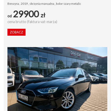
Benzyna , 2019 , skrzynia manualna , kolor szary metalic
29900
zł
od
cena brutto (faktura vat-marża)
ZOBACZ