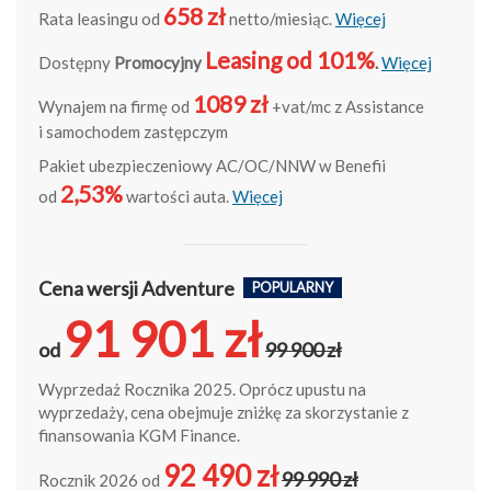
658 zł
Rata leasingu od
netto/miesiąc.
Więcej
Leasing od 101%
Dostępny
Promocyjny
.
Więcej
1089 zł
Wynajem na firmę od
+vat/mc z Assistance
i samochodem zastępczym
Pakiet ubezpieczeniowy AC/OC/NNW w Benefii
2,53%
od
wartości auta.
Więcej
Cena wersji Adventure
POPULARNY
91 901 zł
od
99 900 zł
Wyprzedaż Rocznika 2025. Oprócz upustu na
wyprzedaży, cena obejmuje zniżkę za skorzystanie z
finansowania KGM Finance.
92 490 zł
99 990 zł
Rocznik 2026 od