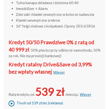
Tylna kanapa składana i dzielona 60:40
Immobilizer + Alarm
Zderzaki i klamki zewnętrzne w kolorze nadwozia
Klamki wewnętrzne srebrne
16" felgi stalowe z kołpakami. Opony 205/65R16
Kredyt 50/50 Prawdziwe 0% z ratą od
40 999 zł
. 50% płacisz przy odbiorze samochodu, 50%
za rok. Nie ma prowizji bankowej!
Kredyt ratalny Drive&Save od 3,99%
bez wpłaty własnej
.
Więcej
539 zł
Rata kredytu od
/miesiąc.
Więcej
Tivoli od 539 zł/mc (reklama)