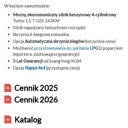
W każdym samochodzie:
Mocny, ekonomomiczny silnik benzynowy 4‑cylindrowy
Turbo 1.5 T‑GDi 163KM
Silnik napędzany łańcuchcem rozrządu!
Skrzynia 6-biegowa manualna
Opcja
Automatyczna skrzynia biegów
(korzystna cena)
Możliwość
przystowowania do zasilania
LPG
(z poparciem
importera, zachowujesz gwarancję)
5 Lat Gwarancji
od SsangYong KGM
Opcja
Napęd 4x4
(przystępna cena)
Cennik 2025
Cennik 2026
Katalog