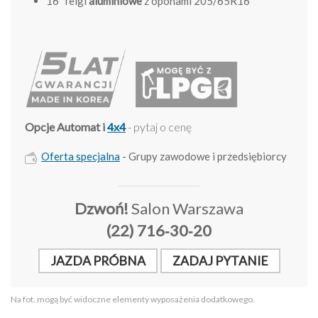
16" felgi
aluminiowe
z oponami 205/65R16
Opcje Automat i
4x4
- pytaj o cenę
Oferta specjalna
- Grupy zawodowe i przedsiębiorcy
Dzwoń!
Salon Warszawa
(22) 716‑30‑20
JAZDA PRÓBNA
ZADAJ PYTANIE
Na fot. mogą być widoczne elementy wyposażenia dodatkowego.