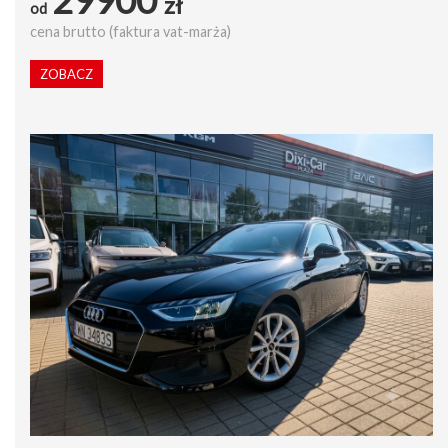
zł
od
cena brutto (faktura vat-marża)
ZOBACZ