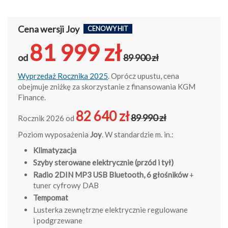
Cena wersji Joy
CENOWY HIT
81 999 zł
od
89 900 zł
Wyprzedaż Rocznika 2025
. Oprócz upustu, cena
obejmuje zniżkę za skorzystanie z finansowania KGM
Finance.
82 640 zł
89 990 zł
Rocznik 2026 od
Poziom wyposażenia
Joy
. W standardzie m. in.:
Klimatyzacja
S
zyby sterowane elektrycznie (przód i tył)
Radio 2DIN MP3 USB Bluetooth, 6 głośników
+
tuner cyfrowy DAB
Tempomat
Lusterka zewnętrzne elektrycznie regulowane
i podgrzewane