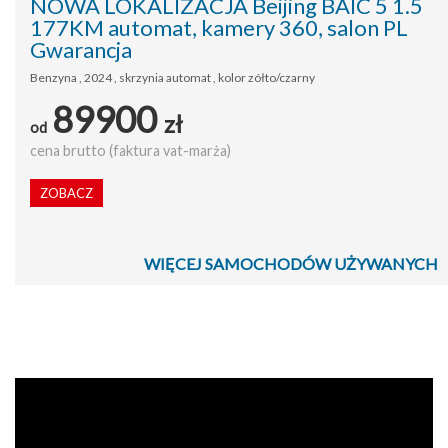
NOWA LOKALIZACJA Beijing BAIC 5 1.5
177KM automat, kamery 360, salon PL
Gwarancja
Benzyna , 2024 , skrzynia automat , kolor zółto/czarny
89900
zł
od
cena brutto (faktura vat-marża)
ZOBACZ
WIĘCEJ SAMOCHODÓW UŻYWANYCH