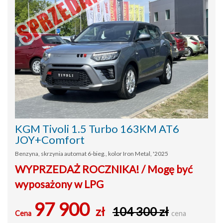
KGM Tivoli 1.5 Turbo 163KM AT6
JOY+Comfort
Benzyna, skrzynia automat 6-bieg., kolor Iron Metal, '2025
WYPRZEDAŻ ROCZNIKA! / Mogę być
wyposażony w LPG
97 900
zł
104 300 zł
Cena
cena