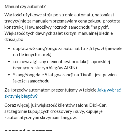
Manual czy automat?
Wartości użytkowe stoją po stronie automatu, natomiast
tradycyjnie za manualem przemawiała cena zakupu, prostota
konstrukcji i ew. możliwy rozruch samochodu "na pych".
Większość tych dawnych zalet skrzyni manualnej blednie
dzisiaj, bo:
dopłata w SsangYongu za automat to 7,5 tys. zł (niewiele
na tle innych marek)
ten newralgiczny element jest produkcji japońskiej
(słynący ze skrzyń biegów AISIN)
SsangYong daje 5 lat gwarancji na Tivoli - jest pewien
jakości samochodu
Za i przeciw automatom prezentujemy w tekście
Jaką wybrać
skrzynię biegów?
Coraz więcej, już większość klientów salonu Dixi‑Car,
szczególnie kupujących crossovery i suvy, kupuje je
z automatycznymi skrzyniami biegów.