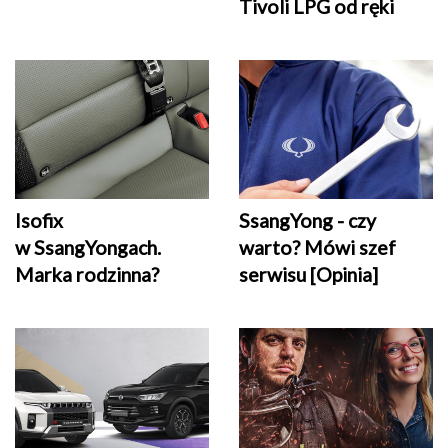
Tivoli LPG od ręki
Isofix
SsangYong - czy
w SsangYongach.
warto? Mówi szef
Marka rodzinna?
serwisu [Opinia]