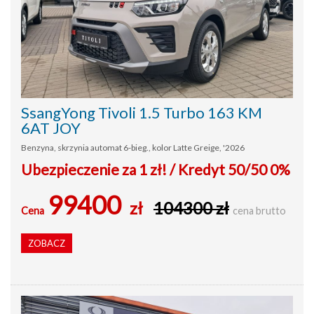
SsangYong Tivoli 1.5 Turbo 163 KM
6AT JOY
Benzyna, skrzynia automat 6-bieg., kolor Latte Greige, '2026
Ubezpieczenie za 1 zł! / Kredyt 50/50 0%
99400
zł
104300 zł
Cena
cena brutto
ZOBACZ