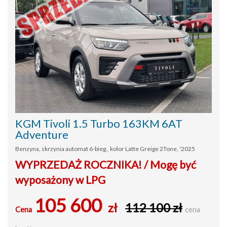
KGM Tivoli 1.5 Turbo 163KM 6AT
Adventure
Benzyna, skrzynia automat 6-bieg., kolor Latte Greige 2Tone, '2025
WYPRZEDAŻ ROCZNIKA! / Mogę być
wyposażony w LPG
105 600
zł
112 100 zł
Cena
cena