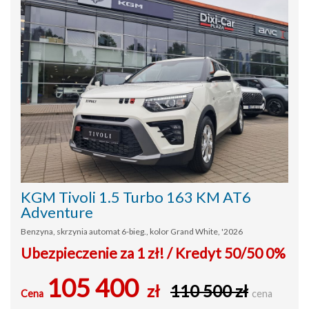
KGM Tivoli 1.5 Turbo 163 KM AT6
Adventure
Benzyna, skrzynia automat 6-bieg., kolor Grand White, '2026
Ubezpieczenie za 1 zł! / Kredyt 50/50 0%
105 400
zł
110 500 zł
Cena
cena