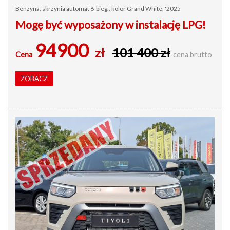
Benzyna, skrzynia automat 6-bieg., kolor Grand White, '2025
Mogę być wyposażony w instalację LPG!
94900
zł
101 400 zł
Cena
cena brutto
ZOBACZ