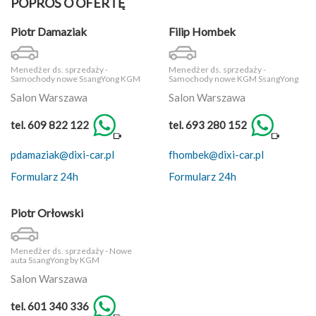
POPROŚ O OFERTĘ
Piotr Damaziak
Filip Hombek
Menedżer ds. sprzedaży -
Menedżer ds. sprzedaży -
Samochody nowe SsangYong KGM
Samochody nowe KGM SsangYong
Salon Warszawa
Salon Warszawa
tel. 609 822 122
tel. 693 280 152
pdamaziak@dixi-car.pl
fhombek@dixi-car.pl
Formularz 24h
Formularz 24h
Piotr Orłowski
Menedżer ds. sprzedaży - Nowe
auta SsangYong by KGM
Salon Warszawa
tel. 601 340 336