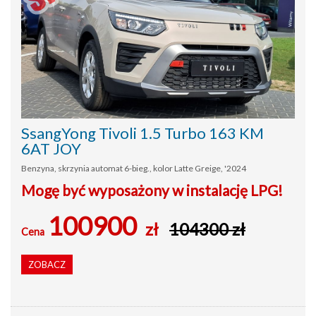
SsangYong Tivoli 1.5 Turbo 163 KM
6AT JOY
Benzyna, skrzynia automat 6-bieg., kolor Latte Greige, '2024
Mogę być wyposażony w instalację LPG!
100900
zł
104300 zł
Cena
ZOBACZ