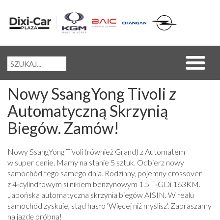
Nowy SsangYong Tivoli z
Automatyczną Skrzynią
Biegów. Zamów!
Nowy SsangYong Tivoli (również Grand) z Automatem
w super cenie. Mamy na stanie 5 sztuk. Odbierz nowy
samochód tego samego dnia. Rodzinny, pojemny crossover
z 4‑cylindrowym silnikiem benzynowym 1.5 T‑GDi 163KM.
Japońska automatyczna skrzynia biegów AISIN. W realu
samochód zyskuje, stąd hasło 'Więcej niż myślisz'. Zapraszamy
na jazdę próbną!