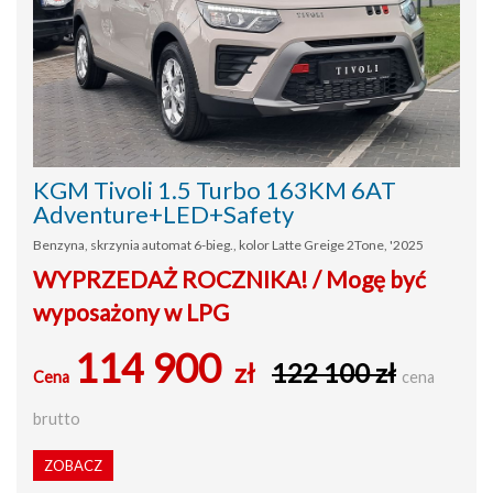
KGM Tivoli 1.5 Turbo 163KM 6AT
Adventure+LED+Safety
Benzyna, skrzynia automat 6-bieg., kolor Latte Greige 2Tone, '2025
WYPRZEDAŻ ROCZNIKA! / Mogę być
wyposażony w LPG
114 900
zł
122 100 zł
Cena
cena
brutto
ZOBACZ