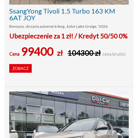
SsangYong Tivoli 1.5 Turbo 163 KM
6AT JOY
Benzyna, skrzynia automat 6-bieg., kolor Latte Greige, '2026
Ubezpieczenie za 1 zł! / Kredyt 50/50 0%
99400
zł
104300 zł
Cena
cena brutto
ZOBACZ