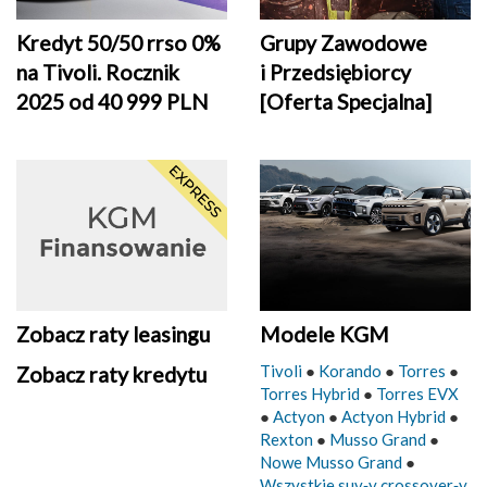
Grupy Zawodowe
Kredyt 50/50 rrso 0%
i Przedsiębiorcy
na Tivoli. Rocznik
[Oferta Specjalna]
2025 od 40 999 PLN
Zobacz raty leasingu
Modele KGM
Tivoli
●
Korando
●
Torres
●
Zobacz raty kredytu
Torres Hybrid
●
Torres EVX
●
Actyon
●
Actyon Hybrid
●
Rexton
●
Musso Grand
●
Nowe Musso Grand
●
Wszystkie suv‑y crossover‑y