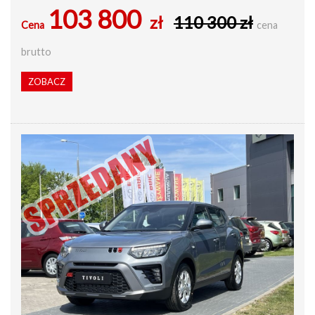
103 800
zł
110 300 zł
Cena
cena
brutto
ZOBACZ