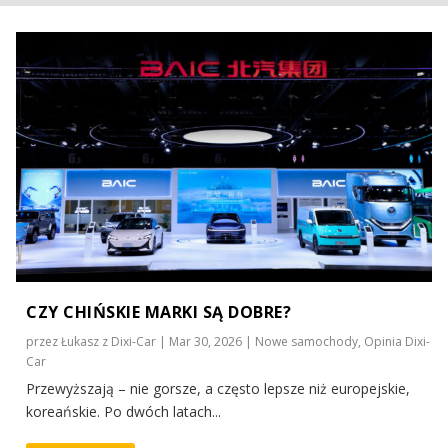
BAIC CHIŃSKIE AUTO. CZYLI JAKIE?
BAIC – Z JAKIEGO KRAJU?
CZY CHIŃSKIE MARKI SĄ DOBRE?
przez
Łukasz z Dixi-Car
|
Mar 30, 2026
|
Nowe samochody
,
Opinia Dixi-
Car
Przewyższają – nie gorsze, a często lepsze niż europejskie,
koreańskie. Po dwóch latach...