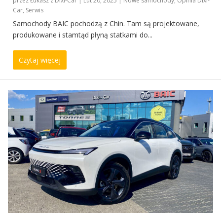
przez
Łukasz z Dixi-Car
|
Lut 20, 2025
|
Nowe samochody
,
Opinia Dixi-
Car
,
Serwis
Samochody BAIC pochodzą z Chin. Tam są projektowane,
produkowane i stamtąd płyną statkami do...
Czytaj więcej