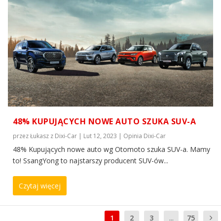
48% KUPUJĄCYCH NOWE AUTO SZUKA SUV-A
przez
Łukasz z Dixi-Car
|
Lut 12, 2023
|
Opinia Dixi-Car
48% Kupujących nowe auto wg Otomoto szuka SUV-a. Mamy
to! SsangYong to najstarszy producent SUV-ów...
Czytaj więcej
1
2
3
...
75