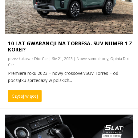
10 LAT GWARANCJI NA TORRESA. SUV NUMER 1 Z
KOREI?
przez
Łukasz z Dixi-Car
|
Sie 21, 2023
|
Nowe samochody
,
Opinia Dixi-
Car
Premiera roku 2023 – nowy crossover/SUV Torres – od
początku sprzedaży w polskich...
Czytaj więcej