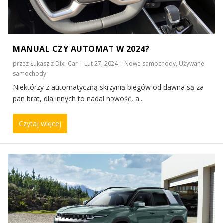
MANUAL CZY AUTOMAT W 2024?
przez
Łukasz z Dixi-Car
|
Lut 27, 2024
|
Nowe samochody
,
Używane
samochody
Niektórzy z automatyczną skrzynią biegów od dawna są za
pan brat, dla innych to nadal nowość, a...
Czytaj więcej