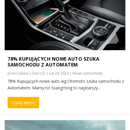
78% KUPUJĄCYCH NOWE AUTO SZUKA
SAMOCHODU Z AUTOMATEM
przez
Łukasz z Dixi-Car
|
Lut 24, 2023
|
Nowe samochody
78% Kupujących nowe auto wg Otomoto szuka samochodu z
Automatem. Mamy to! SsangYong to najstarszy...
Czytaj więcej