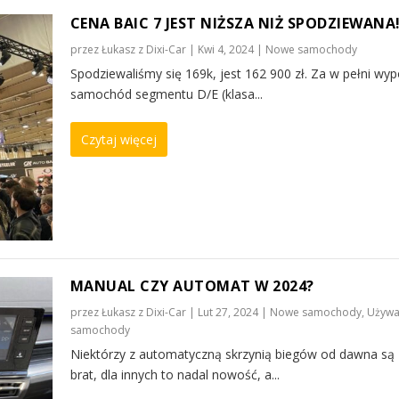
CENA BAIC 7 JEST NIŻSZA NIŻ SPODZIEWANA
przez
Łukasz z Dixi-Car
|
Kwi 4, 2024
|
Nowe samochody
Spodziewaliśmy się 169k, jest 162 900 zł. Za w pełni wy
samochód segmentu D/E (klasa...
Czytaj więcej
MANUAL CZY AUTOMAT W 2024?
przez
Łukasz z Dixi-Car
|
Lut 27, 2024
|
Nowe samochody
,
Używ
samochody
Niektórzy z automatyczną skrzynią biegów od dawna są
brat, dla innych to nadal nowość, a...