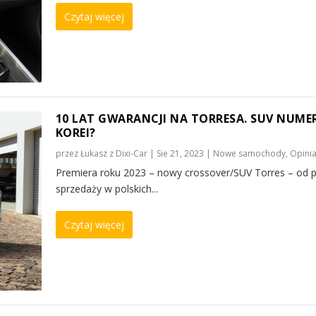
Czytaj więcej
10 LAT GWARANCJI NA TORRESA. SUV NUMER
KOREI?
przez
Łukasz z Dixi-Car
|
Sie 21, 2023
|
Nowe samochody
,
Opinia
Premiera roku 2023 – nowy crossover/SUV Torres – od 
sprzedaży w polskich...
Czytaj więcej