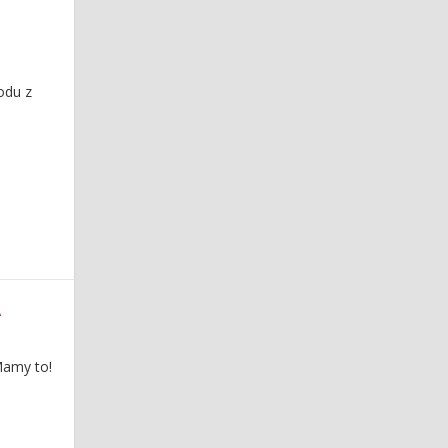
odu z
A
Mamy to!