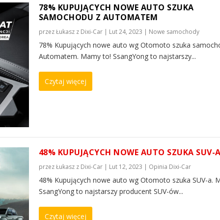
78% KUPUJĄCYCH NOWE AUTO SZUKA
SAMOCHODU Z AUTOMATEM
przez
Łukasz z Dixi-Car
|
Lut 24, 2023
|
Nowe samochody
78% Kupujących nowe auto wg Otomoto szuka samoch
Automatem. Mamy to! SsangYong to najstarszy...
Czytaj więcej
48% KUPUJĄCYCH NOWE AUTO SZUKA SUV-
przez
Łukasz z Dixi-Car
|
Lut 12, 2023
|
Opinia Dixi-Car
48% Kupujących nowe auto wg Otomoto szuka SUV-a. 
SsangYong to najstarszy producent SUV-ów...
Czytaj więcej