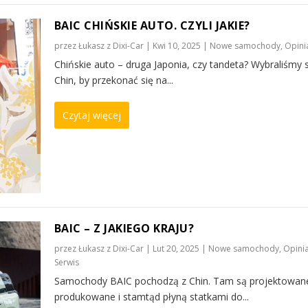
BAIC CHIŃSKIE AUTO. CZYLI JAKIE?
przez
Łukasz z Dixi-Car
|
Kwi 10, 2025
|
Nowe samochody
,
Opini
Chińskie auto – druga Japonia, czy tandeta? Wybraliśmy 
Chin, by przekonać się na...
Czytaj więcej
BAIC – Z JAKIEGO KRAJU?
przez
Łukasz z Dixi-Car
|
Lut 20, 2025
|
Nowe samochody
,
Opinia
Serwis
Samochody BAIC pochodzą z Chin. Tam są projektowan
produkowane i stamtąd płyną statkami do...