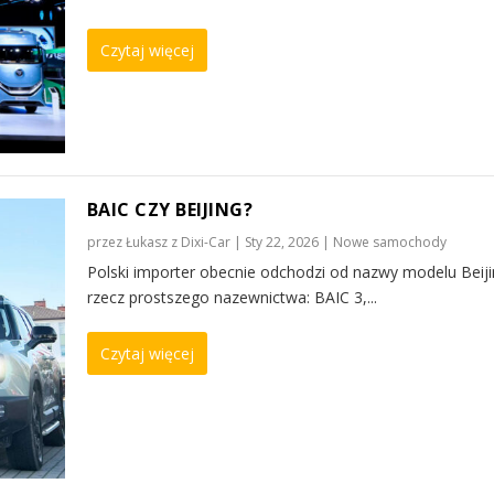
Czytaj więcej
BAIC CZY BEIJING?
przez
Łukasz z Dixi-Car
|
Sty 22, 2026
|
Nowe samochody
Polski importer obecnie odchodzi od nazwy modelu Beiji
rzecz prostszego nazewnictwa: BAIC 3,...
Czytaj więcej
mochody
mochody
mochody
|
,
,
Opinia Dixi-Car
Opinia Dixi-Car
,
|
Serwis
|