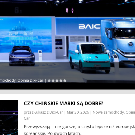
amochody
,
Opinia Dixi-Car
|
CZY CHIŃSKIE MARKI SĄ DOBRE?
przez
Łukasz z Dixi-Car
|
Mar 30, 2026
|
Nowe samochody
,
Opini
Car
Przewyższają – nie gorsze, a często lepsze niż europejsk
koreańskie. Po dwóch latach...