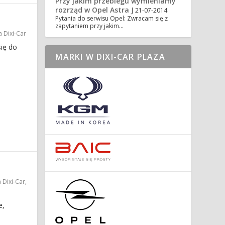
Przy jakim przebiegu wymieniamy
rozrząd w Opel Astra J
21-07-2014
Pytania do serwisu Opel: Zwracam się z
zapytaniem przy jakim…
a Dixi-Car
się do
MARKI W DIXI-CAR PLAZA
 Dixi-Car
,
e,