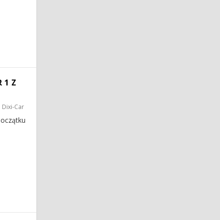
 1 Z
 Dixi-Car
początku