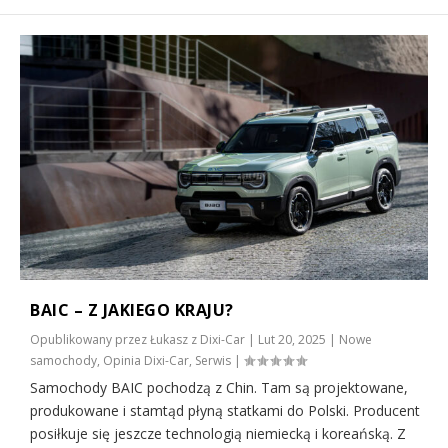
BAIC – Z JAKIEGO KRAJU?
Opublikowany przez
Łukasz z Dixi-Car
|
Lut 20, 2025
|
Nowe
samochody
,
Opinia Dixi-Car
,
Serwis
|
Samochody BAIC pochodzą z Chin. Tam są projektowane,
produkowane i stamtąd płyną statkami do Polski. Producent
posiłkuje się jeszcze technologią niemiecką i koreańską. Z