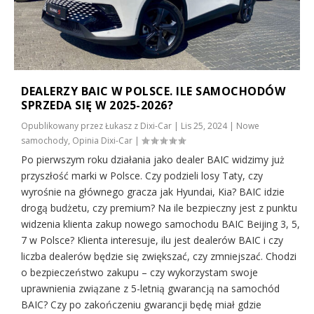
DEALERZY BAIC W POLSCE. ILE SAMOCHODÓW
SPRZEDA SIĘ W 2025-2026?
Opublikowany przez
Łukasz z Dixi-Car
|
Lis 25, 2024
|
Nowe
samochody
,
Opinia Dixi-Car
|
Po pierwszym roku działania jako dealer BAIC widzimy już
przyszłość marki w Polsce. Czy podzieli losy Taty, czy
wyrośnie na głównego gracza jak Hyundai, Kia? BAIC idzie
drogą budżetu, czy premium? Na ile bezpieczny jest z punktu
widzenia klienta zakup nowego samochodu BAIC Beijing 3, 5,
7 w Polsce? Klienta interesuje, ilu jest dealerów BAIC i czy
liczba dealerów będzie się zwiększać, czy zmniejszać. Chodzi
o bezpieczeństwo zakupu – czy wykorzystam swoje
uprawnienia związane z 5-letnią gwarancją na samochód
BAIC? Czy po zakończeniu gwarancji będę miał gdzie