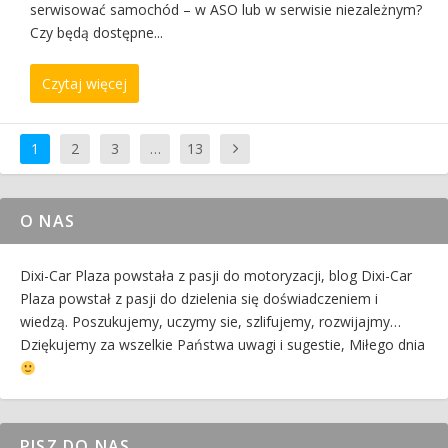
serwisować samochód – w ASO lub w serwisie niezależnym?
Czy będą dostępne...
Czytaj więcej
1
2
3
…
13
O NAS
Dixi-Car Plaza powstała z pasji do motoryzacji, blog Dixi-Car
Plaza powstał z pasji do dzielenia się doświadczeniem i
wiedzą. Poszukujemy, uczymy sie, szlifujemy, rozwijajmy…
Dziękujemy za wszelkie Państwa uwagi i sugestie, Miłego dnia
PISZ DO NAS