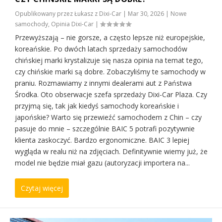
Opublikowany przez
Łukasz z Dixi-Car
|
Mar 30, 2026
|
Nowe
samochody
,
Opinia Dixi-Car
|
Przewyższają – nie gorsze, a często lepsze niż europejskie,
koreańskie. Po dwóch latach sprzedaży samochodów
chińskiej marki krystalizuje się nasza opinia na temat tego,
czy chińskie marki są dobre. Zobaczyliśmy te samochody w
praniu. Rozmawiamy z innymi dealerami aut z Państwa
Środka. Oto obserwacje szefa sprzedaży Dixi-Car Plaza. Czy
przyjmą się, tak jak kiedyś samochody koreańskie i
japońskie? Warto się przewieźć samochodem z Chin – czy
pasuje do mnie – szczególnie BAIC 5 potrafi pozytywnie
klienta zaskoczyć. Bardzo ergonomiczne. BAIC 3 lepiej
wygląda w realu niż na zdjęciach. Definitywnie wiemy już, że
model nie będzie miał gazu (autoryzacji importera na...
Czytaj więcej