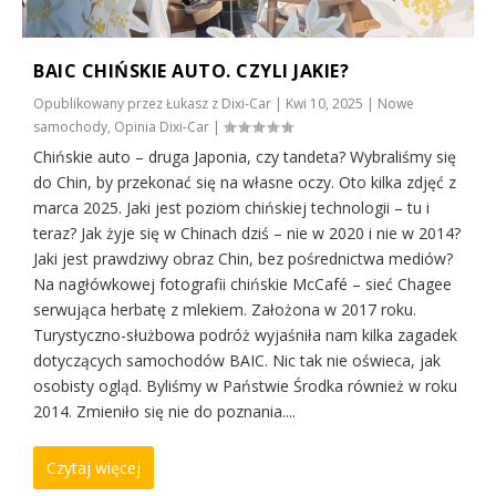
BAIC CHIŃSKIE AUTO. CZYLI JAKIE?
Opublikowany przez
Łukasz z Dixi-Car
|
Kwi 10, 2025
|
Nowe
samochody
,
Opinia Dixi-Car
|
Chińskie auto – druga Japonia, czy tandeta? Wybraliśmy się
do Chin, by przekonać się na własne oczy. Oto kilka zdjęć z
marca 2025. Jaki jest poziom chińskiej technologii – tu i
teraz? Jak żyje się w Chinach dziś – nie w 2020 i nie w 2014?
Jaki jest prawdziwy obraz Chin, bez pośrednictwa mediów?
Na nagłówkowej fotografii chińskie McCafé – sieć Chagee
serwująca herbatę z mlekiem. Założona w 2017 roku.
Turystyczno-służbowa podróż wyjaśniła nam kilka zagadek
dotyczących samochodów BAIC. Nic tak nie oświeca, jak
osobisty ogląd. Byliśmy w Państwie Środka również w roku
2014. Zmieniło się nie do poznania....
Czytaj więcej