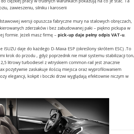
do ciężkiej pracy w trudnych warunkach pokazują na co je stać. Ta
, zawieszeniu, silniku i karoserii
stawowej wersji opuszcza fabryczne mury na stalowych obręczach,
akierowanych zderzaków i bez zabudowanej paki – piękno pickupa w
ej formie. Jeżeli masz firmę –
pick-up daje pełny odpis VAT-u
.
ne ISUZU daje do każdego D-Maxa ESP (określony skrótem ESC) .To
mi krok do przodu , gdyż poprzednik nie miał systemu stabilizacji tor
. 2,5 litrowy turbodiesel z wtryskiem common-rail jest znacznie
ax pozytywnie zaskakuje ilością miejsca oraz wyprofilowaniem
y elegancji, kokpit i boczki drzwi wyglądają efektownie niczym w