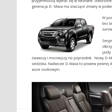
przyjemnością wybrać się w nieznane. Stworzone 
generacja D- Maxa ma znaczące zmiany w podwoziu
W pod
bez l
surow
Seryj
olbrzy
jazdy
żwawszy i mocniejszy niż poprzednik . Nowy D-M
siedziska. Nadwozie D-Maxa to powiew pewnej doz
aucie osobowym.