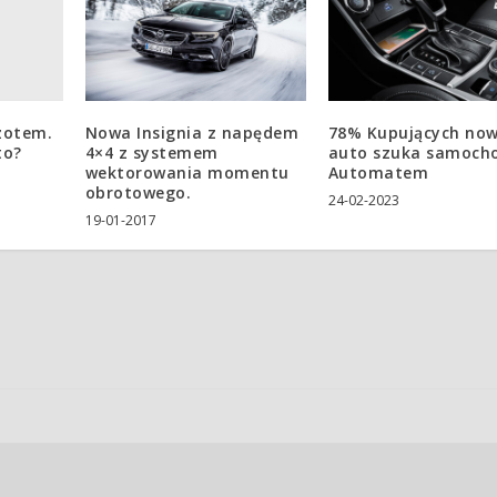
zotem.
Nowa Insignia z napędem
78% Kupujących no
to?
4×4 z systemem
auto szuka samoch
wektorowania momentu
Automatem
obrotowego.
24-02-2023
19-01-2017