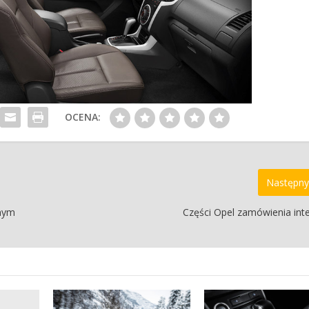
OCENA:
Następny
anym
Części Opel zamówienia in