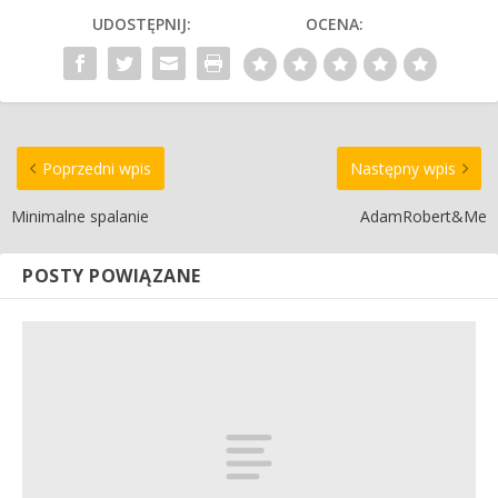
UDOSTĘPNIJ:
OCENA:
Poprzedni wpis
Następny wpis
Minimalne spalanie
AdamRobert&Me
POSTY POWIĄZANE