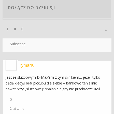
1
1
0
0
Subscribe
rymarK
jezdze sluzbowym D-Max’em z tym silnikiem… jeżeli tylko
będę kiedyś brał pickupu dla siebie – bankowo ten silnik…
nawet przy „sluzbowej” spalanie nigdy nie przekracze 8-9l
0
12 lat temu