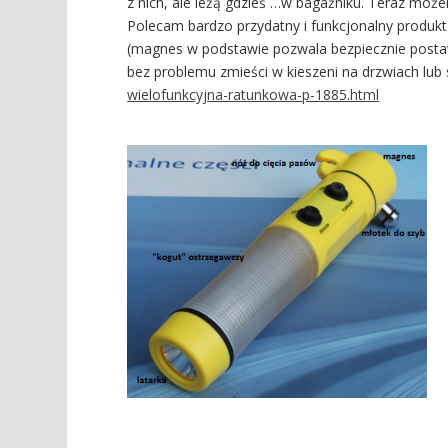
z nich, ale leżą gdzieś …w bagażniku. Teraz moż
Polecam bardzo przydatny i funkcjonalny produkt
(magnes w podstawie pozwala bezpiecznie postawi
bez problemu zmieści w kieszeni na drzwiach lu
wielofunkcyjna-ratunkowa-p-1885.html