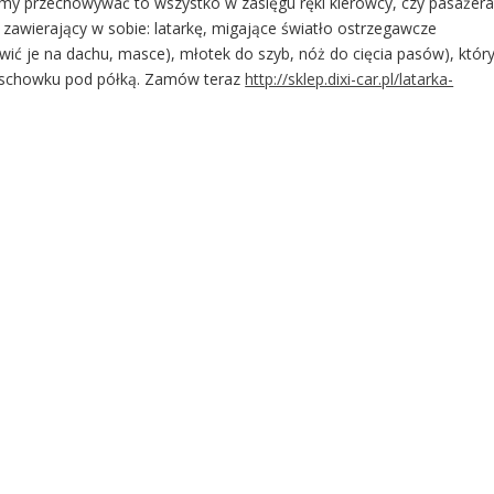
emy przechowywać to wszystko w zasięgu ręki kierowcy, czy pasażera
 zawierający w sobie: latarkę, migające światło ostrzegawcze
ć je na dachu, masce), młotek do szyb, nóż do cięcia pasów), któr
b schowku pod półką. Zamów teraz
http://sklep.dixi-car.pl/latarka-