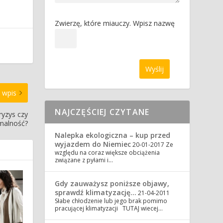
Zwierzę, które miauczy. Wpisz nazwę
 wpis
NAJCZĘŚCIEJ CZYTANE
ryzys czy
malność?
Nalepka ekologiczna – kup przed
wyjazdem do Niemiec
20-01-2017
Ze
względu na coraz większe obciążenia
związane z pyłami i…
Gdy zauważysz poniższe objawy,
sprawdź klimatyzację…
21-04-2011
Słabe chłodzenie lub jego brak pomimo
pracującej klimatyzacji TUTAJ wiecej…