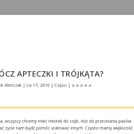
ÓCZ APTECZKI I TRÓJKĄTA?
k Klimczak
|
Lis 17, 2010
|
Części
|
ka, wszyscy chcemy mieć młotek do szyb, nóż do przecinania pasów
wać życie nam bądź pomóc uratować innych. Często mamy większość