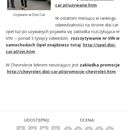
car.pl/uzywane.htm
Używane w Dixi-Car
W ostatnim miesiącu w rankingu
odwiedzalności na stronie dixi-car
opel tuż po używanych pojawiła się zakładka rozczytująca nr
VIN – ponad 5 tysięcy odwiedzin;
rozczytywanie nr VIN w
samochodach Opel znajdziesz tutaj
http://opel.dixi-
car.pl/vin.htm
W Chevrolecie liderem nieustająco jest
zakładka promocje
http://chevrolet.dixi-car.pl/promocje-chevrolet.htm
UDOSTĘPNIJ:
OCENA: