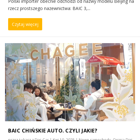
Polski importer obecnie odchodzi od nazwy modelu Beijing na
rzecz prostszego nazewnictwa: BAIC 3,...
Czytaj więcej
BAIC CHIŃSKIE AUTO. CZYLI JAKIE?
przez
Łukasz z Dixi-Car
|
Kwi 10, 2025
|
Nowe samochody
,
Opinia Dixi-