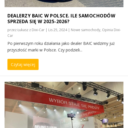
DEALERZY BAIC W POLSCE. ILE SAMOCHODÓW
SPRZEDA SIĘ W 2025-2026?
przez
Łukasz z Dixi-Car
|
Lis 25, 2024
|
Nowe samochody
,
Opinia Dixi-
Car
Po pierwszym roku działania jako dealer BAIC widzimy już
przyszłość marki w Polsce. Czy podzieli...
Czytaj więcej