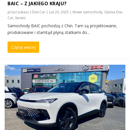
BAIC – Z JAKIEGO KRAJU?
przez
Łukasz z Dixi-Car
|
Lut 20, 2025
|
Nowe samochody
,
Opinia Dixi-
Car
,
Serwis
Samochody BAIC pochodzą z Chin. Tam są projektowane,
produkowane i stamtąd płyną statkami do...
Czytaj więcej