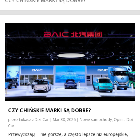
 SĄ DOBRE?
BAIC CZY BEIJING?
BAIC CHIŃSKIE AUTO. CZYLI JAKIE?
BAIC – Z JAKIEGO KRAJU?
CZY CHIŃSKIE MARKI SĄ DOBRE?
przez
Łukasz z Dixi-Car
|
Mar 30, 2026
|
Nowe samochody
,
Opinia Dixi-
Car
Przewyższają – nie gorsze, a często lepsze niż europejskie,