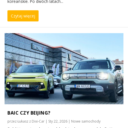
koreańskie. Po dwóch latach...
Czytaj więcej
BAIC CZY BEIJING?
przez
Łukasz z Dixi-Car
|
Sty 22, 2026
|
Nowe samochody