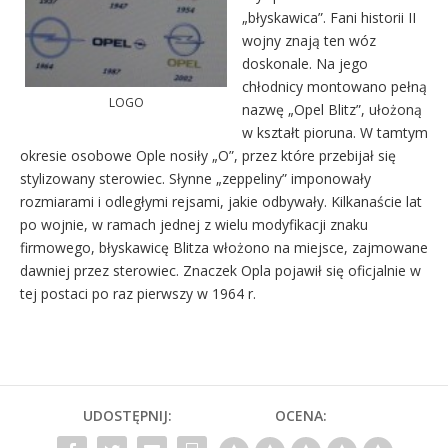
„błyskawica”. Fani historii II
wojny znają ten wóz
doskonale. Na jego
chłodnicy montowano pełną
LOGO
nazwę „Opel Blitz”, ułożoną
w kształt pioruna. W tamtym
okresie osobowe Ople nosiły „O”, przez które przebijał się
stylizowany sterowiec. Słynne „zeppeliny” im­ponowały
rozmiarami i odległymi rejsami, jakie odbywały. Kilkanaście lat
po wojnie, w ramach jed­nej z wielu modyfikacji znaku
firmowego, błyskawicę Blitza włożono na miejsce, zajmowane
daw­niej przez sterowiec. Znaczek Opla pojawił się oficjalnie w
tej postaci po raz pierwszy w 1964 r.
UDOSTĘPNIJ:
OCENA: