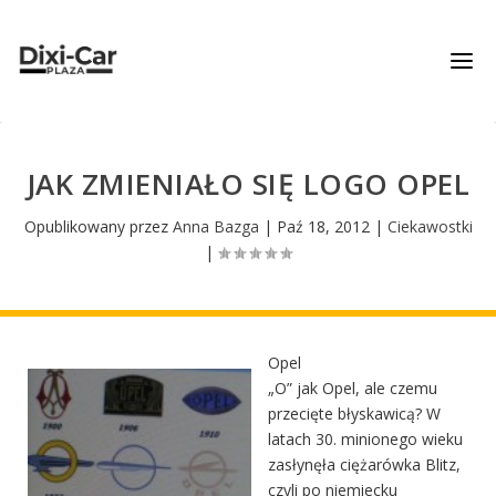
JAK ZMIENIAŁO SIĘ LOGO OPEL
Opublikowany przez
Anna Bazga
|
Paź 18, 2012
|
Ciekawostki
|
Opel
„O” jak Opel, ale czemu
przecięte błyskawicą? W
latach 30. minionego wieku
zasłynęła ciężarów­ka Blitz,
czyli po niemiecku