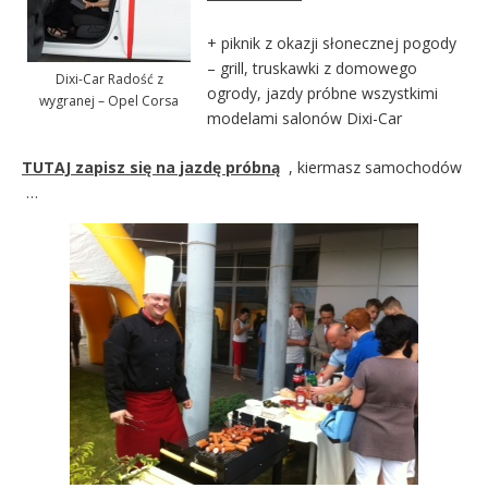
+ piknik z okazji słonecznej pogody
– grill, truskawki z domowego
Dixi-Car Radość z
ogrody, jazdy próbne wszystkimi
wygranej – Opel Corsa
modelami salonów Dixi-Car
TUTAJ zapisz się na jazdę próbną
, kiermasz samochodów
…