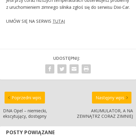
Jeśli przy coraz niższych temperaturach obserwujesz problemy
z uruchomieniem zimnego silnika zgłoś się do serwisu Dixi-Car.
UMÓW SIĘ NA SERWIS
TUTAJ
UDOSTĘPNIJ:
Poprzedni wpis
Następny wpis
DNA Opel – niemiecki,
AKUMULATOR, A NA
ekscytujący, dostępny
ZEWNĄTRZ CORAZ ZIMNIEJ
POSTY POWIĄZANE