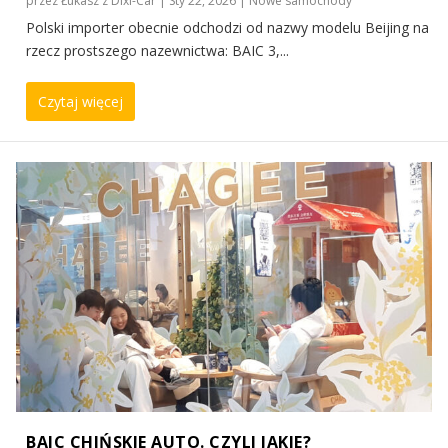
przez
Łukasz z Dixi-Car
|
Sty 22, 2026
|
Nowe samochody
Polski importer obecnie odchodzi od nazwy modelu Beijing na
rzecz prostszego nazewnictwa: BAIC 3,...
Czytaj więcej
BAIC CHIŃSKIE AUTO. CZYLI JAKIE?