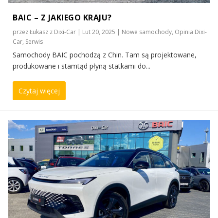
BAIC – Z JAKIEGO KRAJU?
przez
Łukasz z Dixi-Car
|
Lut 20, 2025
|
Nowe samochody
,
Opinia Dixi-
Car
,
Serwis
Samochody BAIC pochodzą z Chin. Tam są projektowane,
produkowane i stamtąd płyną statkami do...
Czytaj więcej