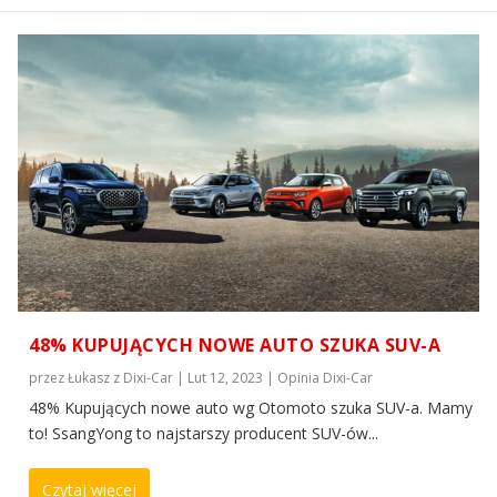
48% KUPUJĄCYCH NOWE AUTO SZUKA SUV-A
przez
Łukasz z Dixi-Car
|
Lut 12, 2023
|
Opinia Dixi-Car
48% Kupujących nowe auto wg Otomoto szuka SUV-a. Mamy
to! SsangYong to najstarszy producent SUV-ów...
Czytaj więcej