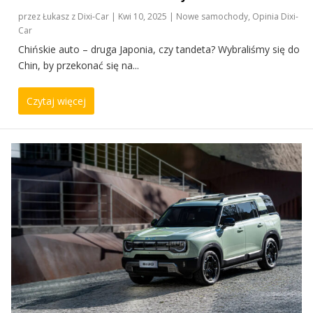
przez
Łukasz z Dixi-Car
|
Kwi 10, 2025
|
Nowe samochody
,
Opinia Dixi-
Car
Chińskie auto – druga Japonia, czy tandeta? Wybraliśmy się do
Chin, by przekonać się na...
Czytaj więcej