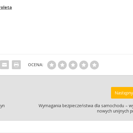
roleta
OCENA:
Następny
zyn
Wymagania bezpieczeństwa dla samochodu – w
nowych unijnych p