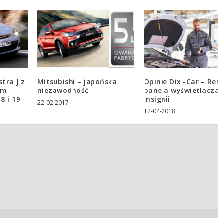
stra J z
Mitsubishi – japońska
Opinie Dixi-Car – Re
ym
niezawodność
panela wyświetlacz
8 i 19
Insignii
22-02-2017
12-04-2018