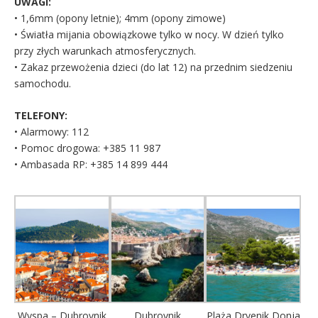
UWAGI:
• 1,6mm (opony letnie); 4mm (opony zimowe)
• Światła mijania obowiązkowe tylko w nocy. W dzień tylko
przy złych warunkach atmosferycznych.
• Zakaz przewożenia dzieci (do lat 12) na przednim siedzeniu
samochodu.
TELEFONY:
• Alarmowy: 112
• Pomoc drogowa: +385 11 987
• Ambasada RP: +385 14 899 444
Wyspa – Dubrovnik
Dubrovnik
Plaża Drvenik Donja