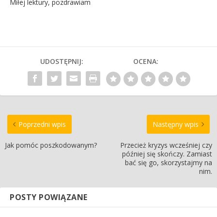
Miłej lektury, pozdrawiam
UDOSTĘPNIJ:
OCENA:
Poprzedni wpis
Następny wpis
Jak pomóc poszkodowanym?
Przecież kryzys wcześniej czy
później się skończy. Zamiast
bać się go, skorzystajmy na
nim.
POSTY POWIĄZANE