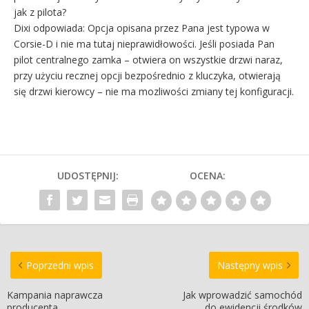
jak z pilota?
Dixi odpowiada: Opcja opisana przez Pana jest typowa w
Corsie-D i nie ma tutaj nieprawidłowości. Jeśli posiada Pan
pilot centralnego zamka – otwiera on wszystkie drzwi naraz,
przy użyciu recznej opcji bezpośrednio z kluczyka, otwierają
się drzwi kierowcy – nie ma mozliwości zmiany tej konfiguracji.
UDOSTĘPNIJ:
OCENA:
Poprzedni wpis
Następny wpis
Kampania naprawcza
Jak wprowadzić samochód
producenta
do ewidencji środków