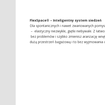
FlexSpace® – Inteligentny system siedzeń
Dla spontanicznych i nawet zwariowanych pomys
– elastyczny niezwykle, giętki niebywale. Z łatw
bez problemów i szybko zmienisz aranżację wnę
dużą przestrzeń bagażową i to bez wyjmowania c