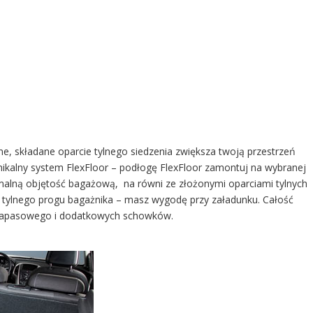
ne, składane oparcie tylnego siedzenia zwiększa twoją przestrzeń
nikalny system FlexFloor – podłogę FlexFloor zamontuj na wybranej
lną objętość bagażową, na równi ze złożonymi oparciami tylnych
 tylnego progu bagażnika – masz wygodę przy załadunku. Całość
 zapasowego i dodatkowych schowków.