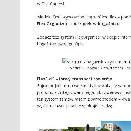
w Dixi-Car jest.
Modele Opel wyposażone są w różne flex – poni
Flex Organizer – porządek w bagażniku
Zobacz też:
system FlexOrganizer w sklepie inte
bagażnika swojego Opla!
Vectra C – bagażnik z systemem Flex
FlexFix® – łatwy transport rowerów
Fajnie pojechać na weekend albo wakacje samoch
proponuje zintegrowany bagażnik rowerowy FlexF
ten system zamów razem z samochodem – dwa ro
wysiłku, nawet ja sobie spokojnie radzę.