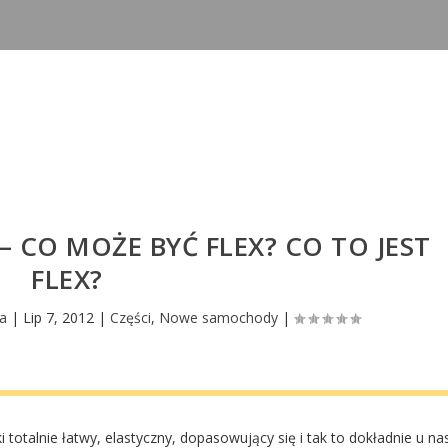
 CO MOŻE BYĆ FLEX? CO TO JEST
FLEX?
ka
|
Lip 7, 2012
|
Części
,
Nowe samochody
|
ki totalnie łatwy, elastyczny, dopasowujący się i tak to dokładnie u na