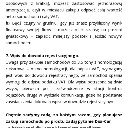
osobowych z kratką), możesz zastosować jednorazową
amortyzację, czyli w miesiącu zakupu odpisać całą wartość
netto samochodu i cały VAT.
b)
Bądź czujny w grudniu, gdy już znasz przybliżony wynik
finansowy swojej firmy – możesz mieć szansę na prezent
gwiazdkowy – zapłacić mniejszy podatek i jeździć nowym
samochodem.
7. Wpis do dowodu rejestracyjnego.
Uwaga przy zakupie samochodów do 3,5 tony z homologacją
ciężarową – mimo homologacji, dla odpisu VAT, wymagany
jest wpis do dowodu rejestracyjnego, że samochód spełnia
wymogi do odpisu podatku VAT. Dla wpisu potrzebne są dwie
wizyty, pierwsza po zaświadczenie w stacji kontroli
pojazdów, druga w wydziale komunikacji, gdzie na podstawie
zaświadczenia dokonają wpisu w dowodzie rejestracyjnym
Chętnie służymy radą, za każdym razem, gdy planujesz
zakup samochodu po prostu zadaj pytanie Dixi-Car
–>
http://opel.dixi-car.pl/formularz_email.htm