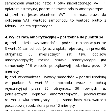
samochodu (wartość netto + 50% nieodliczonego VAT) +
opłata rejestracyjna, podziel na równe odpisy amortyzacyjne;
c)
jeżeli nie jesteś płatnikiem VAT – nie masz prawa do
odliczenia VAT; wartość samochodu to wartość brutto z
faktury + opłata rejestracyjna
4. Wylicz ratę amortyzacyjną – potrzebne do punktu 2e
a)
jeżeli kupiłeś nowy samochód – podziel ustaloną w punkcie
3 wartość samochodu (wraz z opłatą rejestracyjną) przez 60,
otrzymasz 60 miesięcznych rat, tzw. odpisów
amortyzacyjnych; roczna stawka amortyzacyjna (na
samochody 20% wartości początkowej) podzielona przez 12
miesięcy;
b)
jeżeli wprowadzasz używany samochód – podziel ustaloną
w punkcie 3 wartość samochodu (wraz z opłatą
rejestracyjną) przez 30; otrzymasz 30 równych rat
(miesięcznych odpisów amortyzacyjnych); podwyższona
roczna stawka amortyzacyjna (na samochody 40% wartości
początkowej) podzielona przez 12 miesięcy;