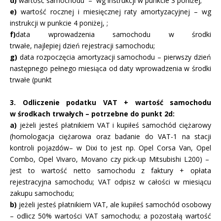
d)
wartość samochodu – wg instrukcji w punkcie 3 poniżej;
e)
wartość rocznej i miesięcznej raty amortyzacyjnej – wg
instrukcji w punkcie 4 poniżej, ;
f)
data wprowadzenia samochodu w środki
trwałe, najlepiej dzień rejestracji samochodu;
g)
data rozpoczęcia amortyzacji samochodu – pierwszy dzień
następnego pełnego miesiąca od daty wprowadzenia w środki
trwałe (punkt
3. Odliczenie podatku VAT + wartość samochodu
w środkach trwałych – potrzebne do punkt 2d:
a)
jeżeli jesteś płatnikiem VAT i kupiłeś samochód ciężarowy
(homologacja ciężarowa oraz badanie do VAT-1 na stacji
kontroli pojazdów– w Dixi to jest np. Opel Corsa Van, Opel
Combo, Opel Vivaro, Movano czy pick-up Mitsubishi L200) –
jest to wartość netto samochodu z faktury + opłata
rejestracyjna samochodu; VAT odpisz w całości w miesiącu
zakupu samochodu;
b)
jeżeli jesteś płatnikiem VAT, ale kupiłeś samochód osobowy
– odlicz 50% wartości VAT samochodu; a pozostałą wartość