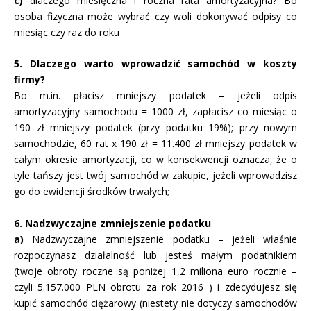
c)
dlaczego miesięczna i roczna rata amortyzacyjna? Bo
osoba fizyczna może wybrać czy woli dokonywać odpisy co
miesiąc czy raz do roku
5. Dlaczego warto wprowadzić samochód w koszty
firmy?
Bo m.in. płacisz mniejszy podatek – jeżeli odpis
amortyzacyjny samochodu = 1000 zł, zapłacisz co miesiąc o
190 zł mniejszy podatek (przy podatku 19%); przy nowym
samochodzie, 60 rat x 190 zł = 11.400 zł mniejszy podatek w
całym okresie amortyzacji, co w konsekwencji oznacza, że o
tyle tańszy jest twój samochód w zakupie, jeżeli wprowadzisz
go do ewidencji środków trwałych;
6. Nadzwyczajne zmniejszenie podatku
a)
Nadzwyczajne zmniejszenie podatku – jeżeli właśnie
rozpoczynasz działalność lub jesteś małym podatnikiem
(twoje obroty roczne są poniżej 1,2 miliona euro rocznie –
czyli 5.157.000 PLN obrotu za rok 2016 ) i zdecydujesz się
kupić samochód ciężarowy (niestety nie dotyczy samochodów