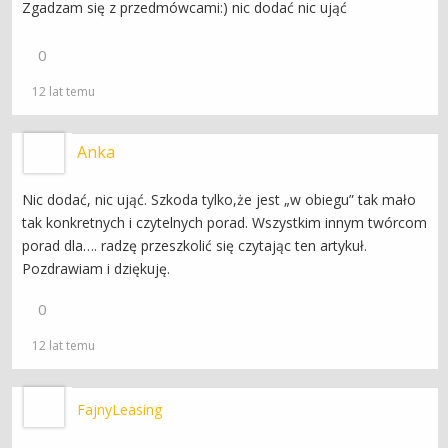
Zgadzam się z przedmówcami:) nic dodać nic ująć
0
12 lat temu
Anka
Nic dodać, nic ująć. Szkoda tylko,że jest „w obiegu” tak mało
tak konkretnych i czytelnych porad. Wszystkim innym twórcom
porad dla…. radzę przeszkolić się czytając ten artykuł.
Pozdrawiam i dziękuję.
0
12 lat temu
FajnyLeasing