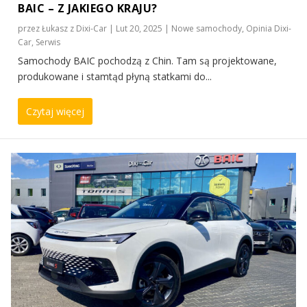
BAIC – Z JAKIEGO KRAJU?
przez
Łukasz z Dixi-Car
|
Lut 20, 2025
|
Nowe samochody
,
Opinia Dixi-
Car
,
Serwis
Samochody BAIC pochodzą z Chin. Tam są projektowane,
produkowane i stamtąd płyną statkami do...
Czytaj więcej