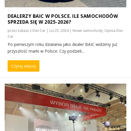
DEALERZY BAIC W POLSCE. ILE SAMOCHODÓW
SPRZEDA SIĘ W 2025-2026?
przez
Łukasz z Dixi-Car
|
Lis 25, 2024
|
Nowe samochody
,
Opinia Dixi-
Car
Po pierwszym roku działania jako dealer BAIC widzimy już
przyszłość marki w Polsce. Czy podzieli...
Czytaj więcej