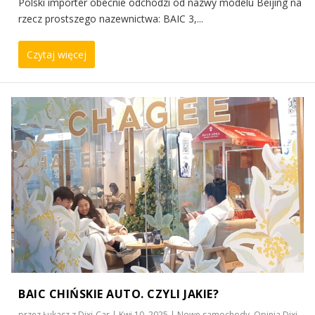
Polski importer obecnie odchodzi od nazwy modelu Beijing na
rzecz prostszego nazewnictwa: BAIC 3,...
Czytaj więcej
BAIC CHIŃSKIE AUTO. CZYLI JAKIE?
przez
Łukasz z Dixi-Car
|
Kwi 10, 2025
|
Nowe samochody
,
Opinia Dixi-