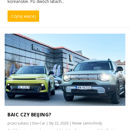
koreańskie. Po dwóch latach...
Czytaj więcej
BAIC CZY BEIJING?
przez
Łukasz z Dixi-Car
|
Sty 22, 2026
|
Nowe samochody