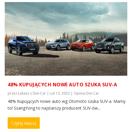
48% KUPUJĄCYCH NOWE AUTO SZUKA SUV-A
przez
Łukasz z Dixi-Car
|
Lut 12, 2023
|
Opinia Dixi-Car
48% Kupujących nowe auto wg Otomoto szuka SUV-a. Mamy
to! SsangYong to najstarszy producent SUV-ów...
Czytaj więcej