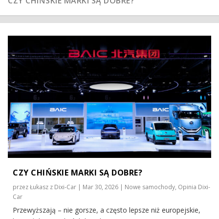
DOBRE?
BAIC CZY BEIJING?
BAIC CHIŃSKIE AUTO. CZYLI JAKIE?
BAIC – Z JAKIEGO KRAJU?
CZY CHIŃSKIE MARKI SĄ DOBRE?
przez
Łukasz z Dixi-Car
|
Mar 30, 2026
|
Nowe samochody
,
Opinia Dixi-
Car
Przewyższają – nie gorsze, a często lepsze niż europejskie,