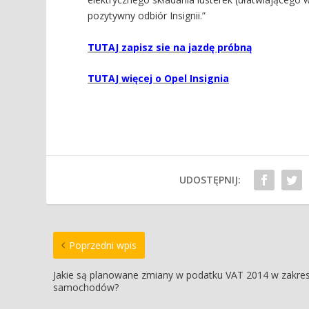
pozytywny odbiór Insignii.”
TUTAJ zapisz sie na jazdę próbną
TUTAJ więcej o Opel Insignia
UDOSTĘPNIJ:
Poprzedni wpis
Jakie są planowane zmiany w podatku VAT 2014 w zakres
samochodów?