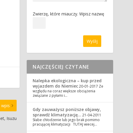
Zwierzę, które miauczy. Wpisz nazwę
NAJCZĘŚCIEJ CZYTANE
Nalepka ekologiczna – kup przed
wyjazdem do Niemiec
20-01-2017
Ze
względu na coraz większe obciążenia
związane z pyłami i…
 wpis
Gdy zauważysz poniższe objawy,
sprawdź klimatyzację…
21-04-2011
et, Isuzu
Słabe chłodzenie lub jego brak pomimo
pracującej klimatyzacji TUTAJ wiecej…