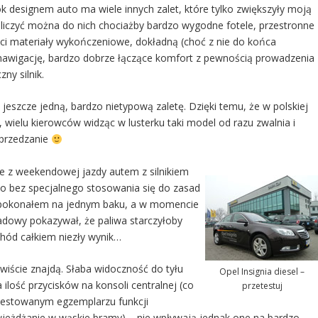
k designem auto ma wiele innych zalet, które tylko zwiększyły moją
aliczyć można do nich chociażby bardzo wygodne fotele, przestronne
ści materiały wykończeniowe, dokładną (choć z nie do końca
awigację, bardzo dobrze łączące komfort z pewnością prowadzenia
ny silnik.
eszcze jedną, bardzo nietypową zaletę. Dzięki temu, że w polskiej
 wielu kierowców widząc w lusterku taki model od razu zwalnia i
yprzedzanie
ie z weekendowej jazdy autem z silnikiem
to bez specjalnego stosowania się do zasad
m pokonałem na jednym baku, a w momencie
dowy pokazywał, że paliwa starczyłoby
chód całkiem niezły wynik…
ywiście znajdą. Słaba widoczność do tyłu
Opel Insignia diesel –
ilość przycisków na konsoli centralnej (co
przetestuj
testowanym egzemplarzu funkcji
 wjeżdżanie w wąskie bramy) – nie wpływają jednak one na bardzo