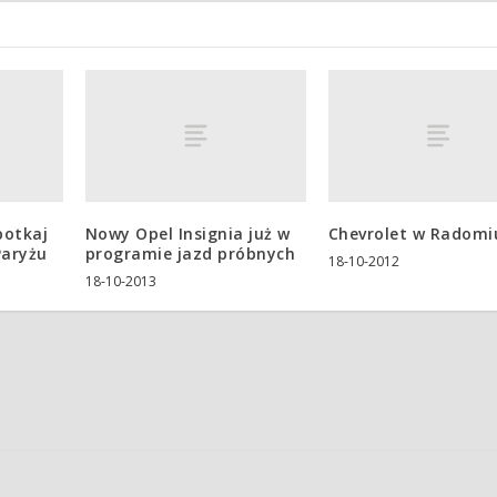
potkaj
Nowy Opel Insignia już w
Chevrolet w Radomi
Paryżu
programie jazd próbnych
18-10-2012
18-10-2013