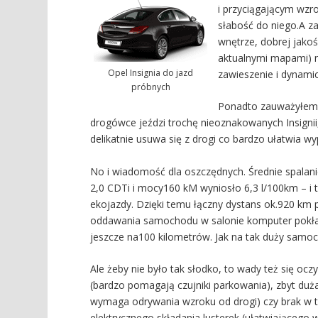
i przyciągającym wzro
słabość do niego.A z
wnętrze, dobrej jako
aktualnymi mapami) n
Opel Insignia do jazd
zawieszenie i dynamicz
próbnych
Ponadto zauważyłem j
drogówce jeździ trochę nieoznakowanych Insignii,
delikatnie usuwa się z drogi co bardzo ułatwia w
No i wiadomość dla oszczędnych. Średnie spalan
2,0 CDTi i mocy160 kM wyniosło 6,3 l/100km – i 
ekojazdy. Dzięki temu łączny dystans ok.920 k
oddawania samochodu w salonie komputer pokła
jeszcze na100 kilometrów. Jak na tak duży samo
Ale żeby nie było tak słodko, to wady też się ocz
(bardzo pomagają czujniki parkowania), zbyt duża 
wymaga odrywania wzroku od drogi) czy brak w 
elektrycznego składania lusterek (ułatwiającego