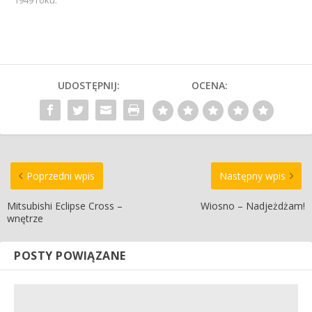
1949 roku.
UDOSTĘPNIJ:
OCENA:
Poprzedni wpis
Następny wpis
Mitsubishi Eclipse Cross –
Wiosno – Nadjeżdżam!
wnętrze
POSTY POWIĄZANE