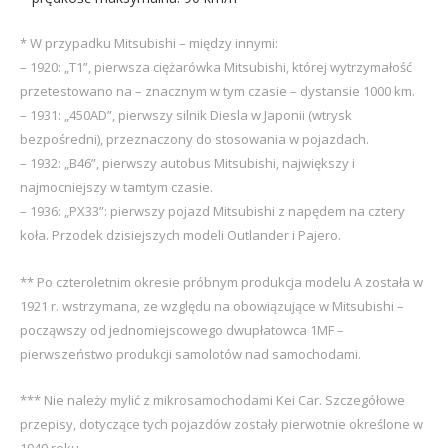
* W przypadku Mitsubishi – między innymi:
– 1920: „T1”, pierwsza ciężarówka Mitsubishi, której wytrzymałość
przetestowano na – znacznym w tym czasie – dystansie 1000 km.
– 1931: „450AD”, pierwszy silnik Diesla w Japonii (wtrysk
bezpośredni), przeznaczony do stosowania w pojazdach.
– 1932: „B46”, pierwszy autobus Mitsubishi, największy i
najmocniejszy w tamtym czasie.
– 1936: „PX33”: pierwszy pojazd Mitsubishi z napędem na cztery
koła. Przodek dzisiejszych modeli Outlander i Pajero.
** Po czteroletnim okresie próbnym produkcja modelu A została w
1921 r. wstrzymana, ze względu na obowiązujące w Mitsubishi –
począwszy od jednomiejscowego dwupłatowca 1MF –
pierwszeństwo produkcji samolotów nad samochodami.
*** Nie należy mylić z mikrosamochodami Kei Car. Szczegółowe
przepisy, dotyczące tych pojazdów zostały pierwotnie określone w