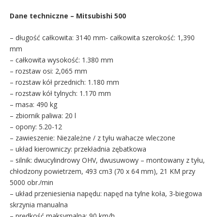
Dane techniczne – Mitsubishi 500
– długość całkowita: 3140 mm- całkowita szerokość: 1,390
mm
– całkowita wysokość: 1.380 mm
– rozstaw osi: 2,065 mm
– rozstaw kół przednich: 1.180 mm
– rozstaw kół tylnych: 1.170 mm
– masa: 490 kg
– zbiornik paliwa: 20 l
– opony: 5.20-12
– zawieszenie: Niezależne / z tyłu wahacze wleczone
– układ kierowniczy: przekładnia zębatkowa
– silnik: dwucylindrowy OHV, dwusuwowy – montowany z tyłu,
chłodzony powietrzem, 493 cm3 (70 x 64 mm), 21 KM przy
5000 obr./min
– układ przeniesienia napędu: napęd na tylne koła, 3-biegowa
skrzynia manualna
– prędkość maksymalna: 90 km/h