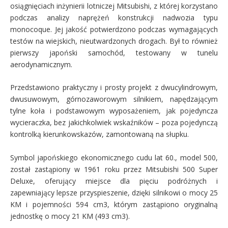
osiągnięciach inżynierii lotniczej Mitsubishi, z której korzystano
podczas analizy naprężeń konstrukcji nadwozia typu
monocoque. Jej jakość potwierdzono podczas wymagających
testów na wiejskich, nieutwardzonych drogach. Był to również
pierwszy japoński samochód, testowany w tunelu
aerodynamicznym.
Przedstawiono praktyczny i prosty projekt z dwucylindrowym,
dwusuwowym, górnozaworowym silnikiem, napędzającym
tylne koła i podstawowym wyposażeniem, jak pojedyncza
wycieraczka, bez jakichkolwiek wskaźników – poza pojedynczą
kontrolką kierunkowskazów, zamontowaną na słupku.
Symbol japońskiego ekonomicznego cudu lat 60., model 500,
został zastąpiony w 1961 roku przez Mitsubishi 500 Super
Deluxe, oferujący miejsce dla pięciu podróżnych i
zapewniający lepsze przyspieszenie, dzięki silnikowi o mocy 25
KM i pojemności 594 cm3, którym zastąpiono oryginalną
jednostkę o mocy 21 KM (493 cm3).