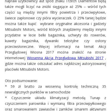
napraw użytkownicy aut spod znaku Trzech Diamentów będą
także mogli liczyć na zniżki sięgające aż 25% – wśród tych
części są między innymi filtry powietrza i przeciwpyłowe,
świece zapłonowe czy pióra wycieraczek. O 25% taniej będzie
można także kupić wybrane oryginalne akcesoria i gadżety
Mitsubishi Motors, wśród których znajdziemy między innymi
przydatne w lecie belki bagażnika, uchwyty do rowerów,
kuwety bagażnika, dywaniki tekstylne czy osłony
przeciwsłoneczne. Więcej informacji na temat Akcji
Przeglądowej Wiosna 2017 można znaleźć na stronie
internetowej
Wiosenna Akcja Przeglądowa Mitsubishi 2017
,
gdzie można także odszukać adres najbliższej autoryzowanej
placówki Mitsubishi Motors.
Oto podsumowanie:
* 59 zł brutto za wiosenną kontrolę techniczną 35
newralgicznych punktów w samochodzie
* Czyszczenie układu klimatyzacji metodą Tunap z
czyszczeniem parownika i wymianą filtra przeciwpyłkowego
oraz smarowaniem zawiasów i zamków smarem aktywnym