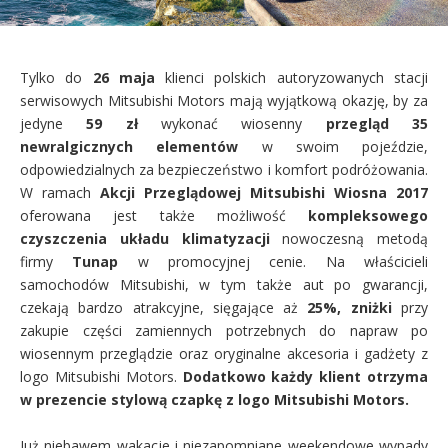
Tylko do
26 maja
klienci polskich autoryzowanych stacji
serwisowych Mitsubishi Motors mają wyjątkową okazję, by za
jedyne
59 zł
wykonać wiosenny
przegląd 35
newralgicznych elementów
w swoim pojeździe,
odpowiedzialnych za bezpieczeństwo i komfort podróżowania.
W ramach
Akcji Przeglądowej Mitsubishi Wiosna 2017
oferowana jest także możliwość
kompleksowego
czyszczenia układu klimatyzacji
nowoczesną metodą
firmy
Tunap
w promocyjnej cenie. Na właścicieli
samochodów Mitsubishi, w tym także aut po gwarancji,
czekają bardzo atrakcyjne, sięgające aż
25%, zniżki
przy
zakupie części zamiennych potrzebnych do napraw po
wiosennym przeglądzie oraz oryginalne akcesoria i gadżety z
logo Mitsubishi Motors.
Dodatkowo każdy klient otrzyma
w prezencie stylową czapkę z logo Mitsubishi Motors.
Już niebawem wakacje i niezapomniane weekendowe wypady