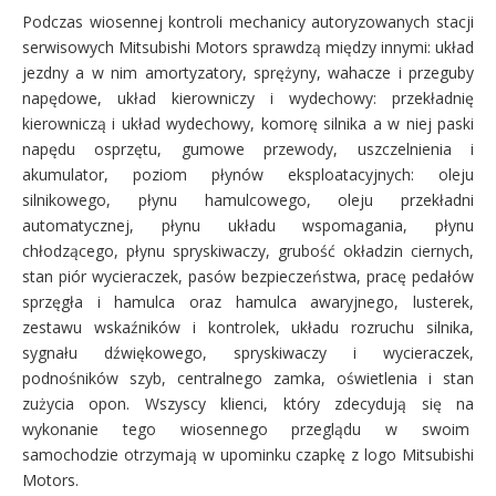
Podczas wiosennej kontroli mechanicy autoryzowanych stacji
serwisowych Mitsubishi Motors sprawdzą między innymi: układ
jezdny a w nim amortyzatory, sprężyny, wahacze i przeguby
napędowe, układ kierowniczy i wydechowy: przekładnię
kierowniczą i układ wydechowy, komorę silnika a w niej paski
napędu osprzętu, gumowe przewody, uszczelnienia i
akumulator, poziom płynów eksploatacyjnych: oleju
silnikowego, płynu hamulcowego, oleju przekładni
automatycznej, płynu układu wspomagania, płynu
chłodzącego, płynu spryskiwaczy, grubość okładzin ciernych,
stan piór wycieraczek, pasów bezpieczeństwa, pracę pedałów
sprzęgła i hamulca oraz hamulca awaryjnego, lusterek,
zestawu wskaźników i kontrolek, układu rozruchu silnika,
sygnału dźwiękowego, spryskiwaczy i wycieraczek,
podnośników szyb, centralnego zamka, oświetlenia i stan
zużycia opon. Wszyscy klienci, który zdecydują się na
wykonanie tego wiosennego przeglądu w swoim
samochodzie otrzymają w upominku czapkę z logo Mitsubishi
Motors.