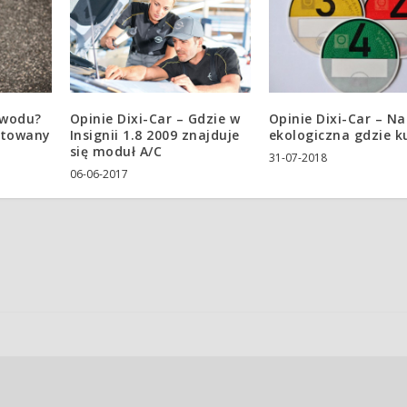
owodu?
Opinie Dixi-Car – Gdzie w
Opinie Dixi-Car – N
ntowany
Insignii 1.8 2009 znajduje
ekologiczna gdzie k
się moduł A/C
31-07-2018
06-06-2017