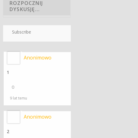
Subscribe
Anonimowo
1
0
9 lat temu
Anonimowo
2