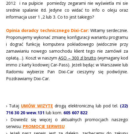
2012 i na pulpicie pomiedzy zegarami nie wyświetla mi sie
srednie spalanie itd. Jedyne co widać to info o oleju oraz
informacja user 1 ,2 lub 3. Co to jest takiego?
Opinia doradcy technicznego Dixi-Car:
Witamy serdecznie.
Proponujemy wykonać zmianę konfiguracji wariantu programu
i dograć funkcję komputera pokładowego (widocznie przy
zamawianiu nowego samochodu klient tego nie zamówił za
opłatą…). Koszt w naszym
ASO – 300 zl brutto
(wymagany kod
immo z karty kodowej Car-Pass). Jeżeli będąc w Warszawie lub
Radomiu wybierze Pan Dixi-Car cieszymy się podwójnie.
Pozdrawiamy Dixi-Car.
› Tutaj
UMÓW WIZYTĘ
drogą elektroniczną lub pod tel.
(22)
716 30 20 wew.131
lub kom.
605 607 822
› Dowiedz się więcej o aktualnych promocjach naszego
serwisu:
PROMOCJE SERWISU
› Jeżeli nasz serwis jest za daleko, zachęcamy do zakupu