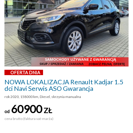
OFERTA DNIA
NOWA LOKALIZACJA Renault Kadjar 1.5
dci Navi Serwis ASO Gwarancja
rok 2020, 158000 km, Diesel, skrzynia manualna
60900
ZŁ
od
cena brutto (faktura vat-marża)