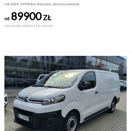
rok 2024, 19500 km, Benzyna, skrzynia automat
89900
ZŁ
od
cena brutto (faktura vat-marża)