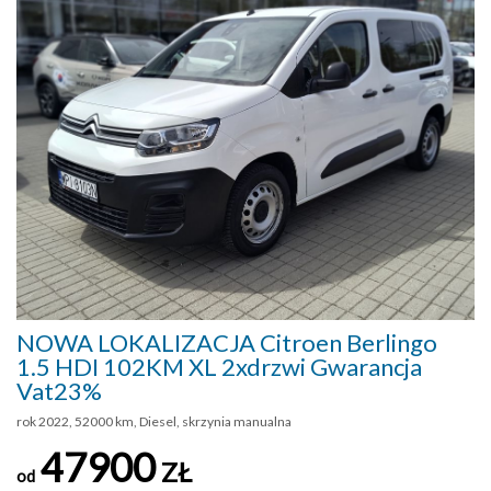
NOWA LOKALIZACJA Citroen Berlingo
1.5 HDI 102KM XL 2xdrzwi Gwarancja
Vat23%
rok 2022, 52000 km, Diesel, skrzynia manualna
47900
ZŁ
od