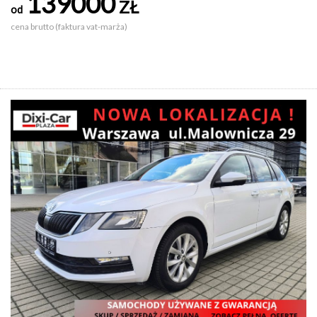
139000
ZŁ
od
cena brutto (faktura vat-marża)