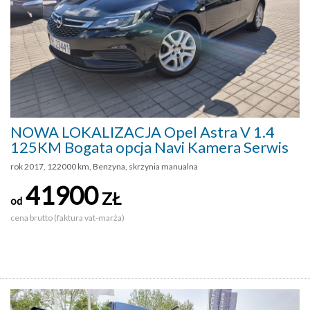
NOWA LOKALIZACJA Opel Astra V 1.4
125KM Bogata opcja Navi Kamera Serwis
rok 2017, 122000 km, Benzyna, skrzynia manualna
41900
ZŁ
od
cena brutto (faktura vat-marża)