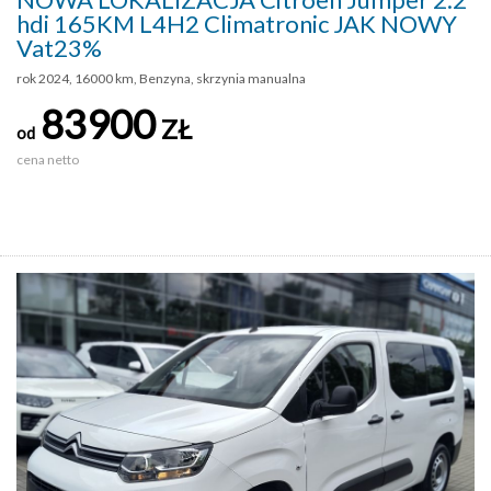
hdi 165KM L4H2 Climatronic JAK NOWY
Vat23%
rok 2024, 16000 km, Benzyna, skrzynia manualna
83900
ZŁ
od
cena netto