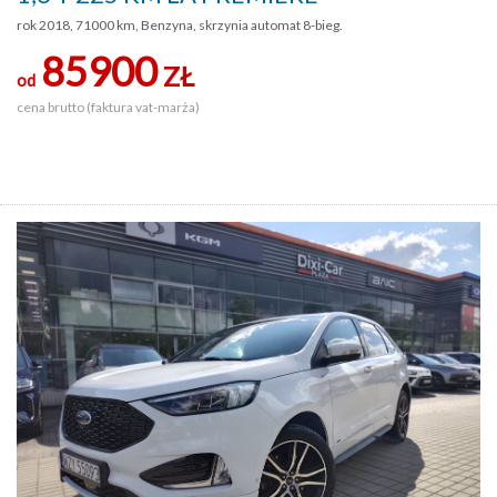
rok 2018, 71000 km, Benzyna, skrzynia automat 8-bieg.
85900
ZŁ
od
cena brutto (faktura vat-marża)