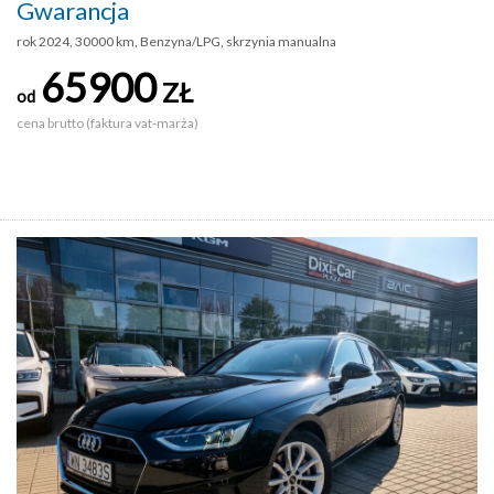
Gwarancja
rok 2024, 30000 km, Benzyna/LPG, skrzynia manualna
65900
ZŁ
od
cena brutto (faktura vat-marża)