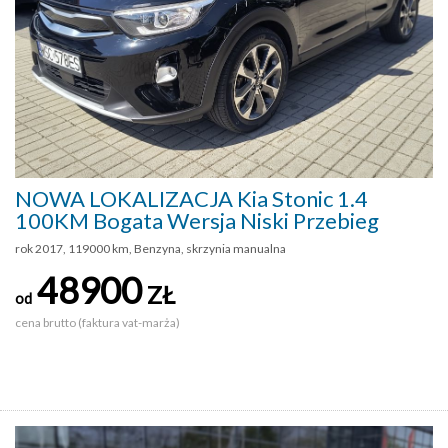
NOWA LOKALIZACJA Kia Stonic 1.4
100KM Bogata Wersja Niski Przebieg
rok 2017, 119000 km, Benzyna, skrzynia manualna
48900
ZŁ
od
cena brutto (faktura vat-marża)