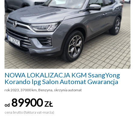
NOWA LOKALIZACJA KGM SsangYong
Korando lpg Salon Automat Gwarancja
rok 2023, 37000 km, Benzyna, skrzynia automat
89900
ZŁ
od
cena brutto (faktura vat-marża)