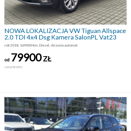
NOWA LOKALIZACJA VW Tiguan Allspace
2.0 TDI 4x4 Dsg Kamera SalonPL Vat23
rok 2018, 169000 km, Diesel, skrzynia automat
79900
ZŁ
od
cena brutto