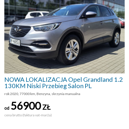
NOWA LOKALIZACJA Opel Grandland 1.2
130KM Niski Przebieg Salon PL
rok 2020, 77000 km, Benzyna, skrzynia manualna
56900
ZŁ
od
cena brutto (faktura vat-marża)