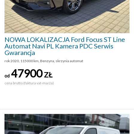
NOWA LOKALIZACJA Ford Focus ST Line
Automat Navi PL Kamera PDC Serwis
Gwarancja
rok 2020, 115000 km, Benzyna, skrzynia automat
47900
ZŁ
od
cena brutto (faktura vat-marża)