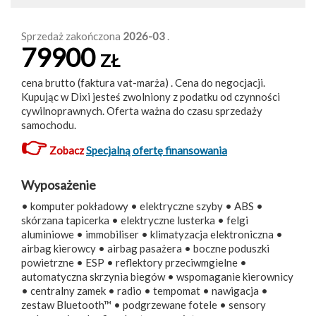
Sprzedaż zakończona
2026-03
.
79900
ZŁ
cena brutto (faktura vat-marża) . Cena do negocjacji.
Kupując w Dixi jesteś zwolniony z podatku od czynności
cywilnoprawnych. Oferta ważna do czasu sprzedaży
samochodu.
👉
Zobacz
Specjalną ofertę finansowania
Wyposażenie
• komputer pokładowy • elektryczne szyby • ABS •
skórzana tapicerka • elektryczne lusterka • felgi
aluminiowe • immobiliser • klimatyzacja elektroniczna •
airbag kierowcy • airbag pasażera • boczne poduszki
powietrzne • ESP • reflektory przeciwmgielne •
automatyczna skrzynia biegów • wspomaganie kierownicy
• centralny zamek • radio • tempomat • nawigacja •
zestaw Bluetooth™ • podgrzewane fotele • sensory