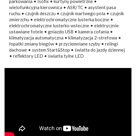
parkowania • Isofix • kurtyny powietrzne •
wielofunkcyjna kierownica • ASR/TC • asystent pasa
ruchu • czujnik deszczu • czujnik martwego pola • czujnik
zmierzchu • elektrochromatyczne lusterka boczne •
elektrochromatyczne lusterko wsteczne • elektrycznie
ustawiane fotele • gniazdo USB • kamera cofania •
klimatyzacja automatyczna • klimatyzacja 2-strefowa •
łopatki zmiany biegów • przyciemniane szyby • relingi
dachowe • system Start&Stop • światła do jazdy dziennej
• reflektory LED • światła tylne LED