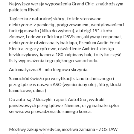
Najwyższa wersja wyposażenia Grand Chic z najdroższym
pakietem Rivoli.
Tapicerka z naturalnej skóry , fotele sterowane
elektryczne z pamiecią , podgrzewaniem , wentylowaniem i
funkcją masażu ( kilka do wyboru), alufelgi 19" + koła
zimowe, Ledowe reflektory DSVision, aktywny tempomat,
elektrycznie otwierana tylna klapa, Premium Audio Focal
Electra, zegary cyfrowe, oświetlenie Ambient, dostęp
bezkluczykowy, kamera 180, odpinany hak, to tylko część
listy wyposażenia tego pięknego samochodu.
Automatyczna 8 - mio biegowa skrzynia.
Samochód świeżo po weryfikacji stanu technicznego i
przeglądzie w naszym ASO (wymieniony olej , filtry, klocki
hamulcowe, odma )
Do auta są 2 kluczyki , raport AutoDna , wydruki
państwowych przeglądów z Niemiec, oryginalna książka
serwisowa prowadzona do samego końca.
Możliwy zakup w kredycie, możliwa zamiana - ZOSTAW