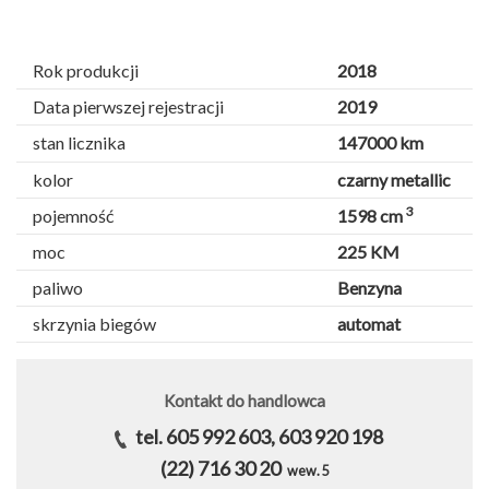
Rok produkcji
2018
Data pierwszej rejestracji
2019
stan licznika
147000 km
kolor
czarny metallic
3
pojemność
1598 cm
moc
225 KM
paliwo
Benzyna
skrzynia biegów
automat
Kontakt do handlowca
tel. 605 992 603, 603 920 198
(22) 716 30 20
wew. 5