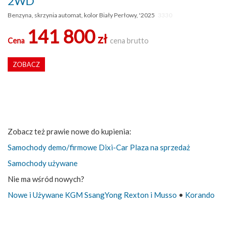
2WD
Benzyna, skrzynia automat, kolor Biały Perłowy, '2025
3330
141 800
zł
Cena
cena brutto
ZOBACZ
Zobacz też prawie nowe do kupienia:
Samochody demo/firmowe Dixi-Car Plaza na sprzedaż
Samochody używane
Nie ma wśród nowych?
Nowe i Używane KGM SsangYong Rexton i Musso
•
Korando