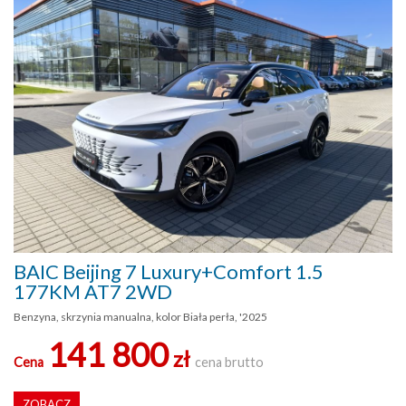
BAIC Beijing 7 Luxury+Comfort 1.5
177KM AT7 2WD
Benzyna, skrzynia manualna, kolor Biała perła, '2025
141 800
zł
Cena
cena brutto
ZOBACZ