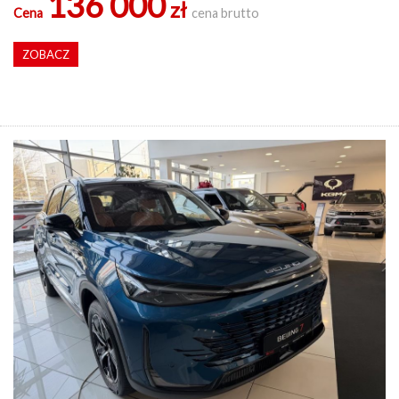
136 000
zł
Cena
cena brutto
ZOBACZ