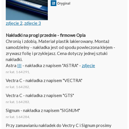
zdjęcie 2
,
zdjęcie 3
Nakładki na progi przednie - firmowe Opla
Chronią i zdobią. Materiał plastik lakierowany. Montaż
samodzielny - nakładka jest od spodu powleczona klejem -
zrywasz folię i przyklejasz. Cena dotyczy jednej sztuki
nakładki.
Astra
III
- nakładka z napisem "ASTRA" -
zdjęcie
nr kat. 1 64 291,
Vectra C - nakładka z napisem "VECTRA"
nr kat. 1 64 282,
Vectra C - nakładka z napisem "GTS"
nr kat. 1 64 283,
Signum - nakładka z napisem "SIGNUM"
nr kat. 1 64 284,
Przy zamawianiu nakładek do Vectry C i Signum prosimy