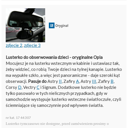
zdjęcie 2
,
zdjęcie 3
Lusterko do obserwowania dzieci - oryginalne Opla
Mocujesz je na lusterku wstecznym w kabinie i ustawiasz tak,
żeby widzieć, co robią Twoje dzieci na tylnej kanapie. Lusterko
ma wypukłe szkło, a więc jest panoramiczne - daje szeroki kąt
obserwacji.
Pasuje do
Astry
II
, Zafiry
A
, Astry
III
, Zafiry
B
,
Corsy
D
, Vectry
C
i Signum. Dodatkowe lusterko nie będzie
tylko pasowało w tych nielicznych przypadkach, gdy w
samochodzie występuje lusterko wsteczne światłoczułe, czyli
ściemniające się samoczynnie pod wpływem światła.
nr kat. 17 44 307
Lusterko tymczasowo nie dostępne, przed zamówieniem prosimy o