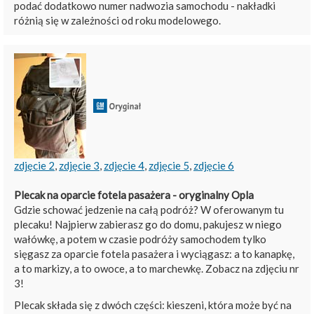
podać dodatkowo numer nadwozia samochodu - nakładki
różnią się w zależności od roku modelowego.
zdjęcie 2
,
zdjęcie 3
,
zdjęcie 4
,
zdjęcie 5
,
zdjęcie 6
Plecak na oparcie fotela pasażera - oryginalny Opla
Gdzie schować jedzenie na całą podróż? W oferowanym tu
plecaku! Najpierw zabierasz go do domu, pakujesz w niego
wałówkę, a potem w czasie podróży samochodem tylko
sięgasz za oparcie fotela pasażera i wyciągasz: a to kanapkę,
a to markizy, a to owoce, a to marchewkę. Zobacz na zdjęciu nr
3!
Plecak składa się z dwóch części: kieszeni, która może być na