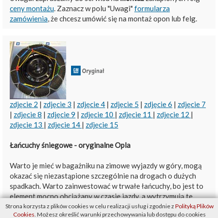
ceny montażu
. Zaznacz w polu "Uwagi"
formularza
zamówienia
, że chcesz umówić się na montaż opon lub felg.
zdjęcie 2
|
zdjęcie 3
|
zdjęcie 4
|
zdjęcie 5
|
zdjęcie 6
|
zdjęcie 7
|
zdjęcie 8
|
zdjęcie 9
|
zdjęcie 10
|
zdjęcie 11
|
zdjęcie 12
|
zdjęcie 13
|
zdjęcie 14
|
zdjęcie 15
Łańcuchy śniegowe - oryginalne Opla
Warto je mieć w bagażniku na zimowe wyjazdy w góry, mogą
okazać się niezastąpione szczególnie na drogach o dużych
spadkach. Warto zainwestować w trwałe łańcuchy, bo jest to
element mocno obciążany w czasie jazdy, a wytrzymują te
obciążenia tylko mocne stopy metalu. Z kolei uszkodzony
Strona korzysta z plików cookies w celu realizacji usług i zgodnie z
Polityką Plików
Cookies
. Możesz określić warunki przechowywania lub dostępu do cookies
łańcuch mógłby zniszczyć inne elementy samochodu.