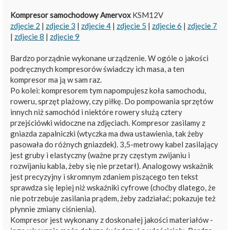
Kompresor samochodowy Amervox
KSM12V
zdjęcie 2
|
zdjęcie 3
|
zdjęcie 4
|
zdjęcie 5
|
zdjęcie 6
|
zdjęcie 7
|
zdjęcie 8
|
zdjęcie 9
Bardzo porządnie wykonane urządzenie. W ogóle o jakości
podręcznych kompresorów świadczy ich masa, a ten
kompresor ma ją w sam raz.
Po kolei: kompresorem tym napompujesz koła samochodu,
roweru, sprzęt plażowy, czy piłkę. Do pompowania sprzętów
innych niż samochód i niektóre rowery służą cztery
przejściówki widoczne na zdjęciach. Kompresor zasilamy z
gniazda zapalniczki (wtyczka ma dwa ustawienia, tak żeby
pasowała do różnych gniazdek). 3,5-metrowy kabel zasilający
jest gruby i elastyczny (ważne przy częstym zwijaniu i
rozwijaniu kabla, żeby się nie przetarł). Analogowy wskażnik
jest precyzyjny i skromnym zdaniem piszącego ten tekst
sprawdza się lepiej niż wskaźniki cyfrowe (choćby dlatego, że
nie potrzebuje zasilania prądem, żeby zadziałać; pokazuje też
płynnie zmiany ciśnienia).
Kompresor jest wykonany z doskonałej jakości materiałów -