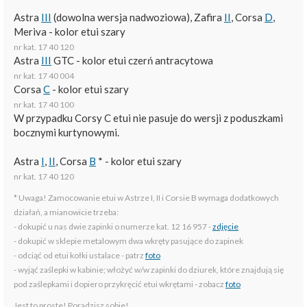
Astra
III
(dowolna wersja nadwoziowa), Zafira
II
, Corsa
D
,
Meriva - kolor etui szary
nr kat. 17 40 120
Astra
III
GTC - kolor etui czerń antracytowa
nr kat. 17 40 004
Corsa
C
- kolor etui szary
nr kat. 17 40 100
W przypadku Corsy C etui nie pasuje do wersji z poduszkami
bocznymi kurtynowymi.
Astra
I
,
II
, Corsa
B
* - kolor etui szary
nr kat. 17 40 120
* Uwaga! Zamocowanie etui w Astrze I, II i Corsie B wymaga dodatkowych
działań, a mianowicie trzeba:
- dokupić u nas dwie zapinki o numerze kat. 12 16 957 -
zdjęcie
- dokupić w sklepie metalowym dwa wkręty pasujące do zapinek
- odciąć od etui kołki ustalace - patrz
foto
- wyjąć zaślepki w kabinie; włożyć w/w zapinki do dziurek, które znajdują się
pod zaślepkami i dopiero przykręcić etui wkrętami - zobacz
foto
Jest to proste! Poradzisz sobie!