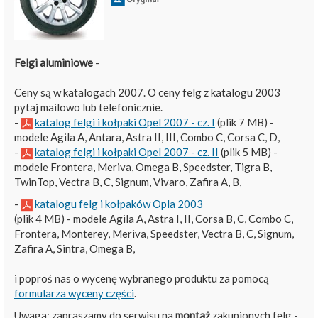
Felgi aluminiowe
-
Ceny są w katalogach 2007. O ceny felg z katalogu 2003
pytaj mailowo lub telefonicznie.
-
katalog felgi i kołpaki Opel 2007 - cz. I
(plik 7 MB) -
modele Agila A, Antara, Astra II, III, Combo C, Corsa C, D,
-
katalog felgi i kołpaki Opel 2007 - cz. II
(plik 5 MB) -
modele Frontera, Meriva, Omega B, Speedster, Tigra B,
TwinTop, Vectra B, C, Signum, Vivaro, Zafira A, B,
-
katalogu felg i kołpaków Opla 2003
(plik 4 MB) - modele Agila A, Astra I, II, Corsa B, C, Combo C,
Frontera, Monterey, Meriva, Speedster, Vectra B, C, Signum,
Zafira A, Sintra, Omega B,
i poproś nas o wycenę wybranego produktu za pomocą
formularza wyceny części
.
Uwaga: zapraszamy do serwisu na
montaż
zakupionych felg -