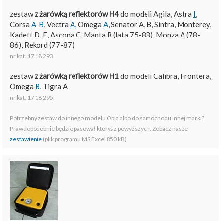
zestaw
z żarówką reflektorów H4
do modeli Agila, Astra
I
,
Corsa
A
,
B
, Vectra
A
, Omega
A
, Senator A, B, Sintra, Monterey,
Kadett D, E, Ascona C, Manta B (lata 75-88), Monza A (78-
86), Rekord (77-87)
nr kat. 17 18 293
,
zestaw
z żarówką reflektorów H1
do modeli Calibra, Frontera,
Omega
B
, Tigra A
nr kat. 17 18 295
,
Potrzebny zestaw do innego modelu Opla albo do samochodu innej marki?
Prawdopodobnie będzie pasował któryś z powyższych. Zobacz nasze
zestawienie
(plik programu MS Excel 850 kB)