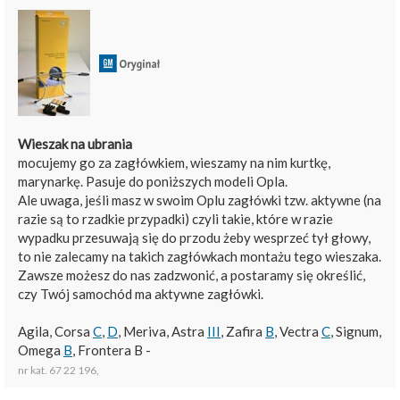
Wieszak na ubrania
mocujemy go za zagłówkiem, wieszamy na nim kurtkę,
marynarkę. Pasuje do poniższych modeli Opla.
Ale uwaga, jeśli masz w swoim Oplu zagłówki tzw. aktywne (na
razie są to rzadkie przypadki) czyli takie, które w razie
wypadku przesuwają się do przodu żeby wesprzeć tył głowy,
to nie zalecamy na takich zagłówkach montażu tego wieszaka.
Zawsze możesz do nas zadzwonić, a postaramy się określić,
czy Twój samochód ma aktywne zagłówki.
Agila, Corsa
C
,
D
, Meriva, Astra
III
, Zafira
B
, Vectra
C
, Signum,
Omega
B
, Frontera B -
nr kat. 67 22 196,