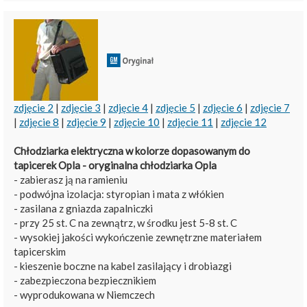
zdjęcie 2
|
zdjęcie 3
|
zdjęcie 4
|
zdjęcie 5
|
zdjęcie 6
|
zdjęcie 7
|
zdjęcie 8
|
zdjęcie 9
|
zdjęcie 10
|
zdjęcie 11
|
zdjęcie 12
Chłodziarka elektryczna w kolorze dopasowanym do
tapicerek Opla - oryginalna chłodziarka Opla
- zabierasz ją na ramieniu
- podwójna izolacja: styropian i mata z włókien
- zasilana z gniazda zapalniczki
- przy 25 st. C na zewnątrz, w środku jest 5-8 st. C
- wysokiej jakości wykończenie zewnętrzne materiałem
tapicerskim
- kieszenie boczne na kabel zasilający i drobiazgi
- zabezpieczona bezpiecznikiem
- wyprodukowana w Niemczech