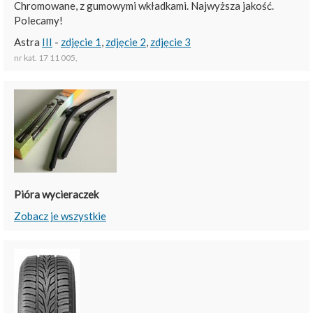
Chromowane, z gumowymi wkładkami. Najwyższa jakość.
Polecamy!
Astra
III
-
zdjęcie 1
,
zdjęcie 2
,
zdjęcie 3
nr kat. 17 11 005,
Pióra wycieraczek
Zobacz je wszystkie