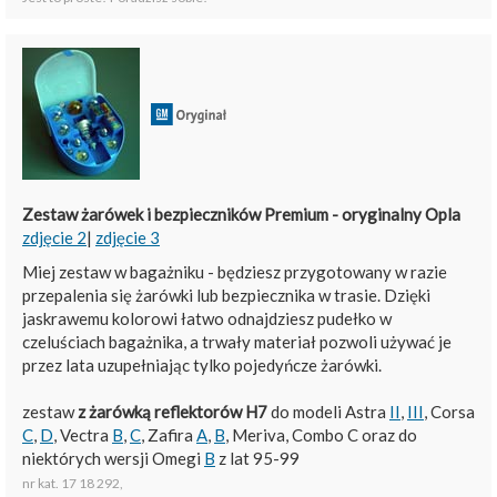
Zestaw żarówek i bezpieczników Premium - oryginalny Opla
zdjęcie 2
|
zdjęcie 3
Miej zestaw w bagażniku - będziesz przygotowany w razie
przepalenia się żarówki lub bezpiecznika w trasie. Dzięki
jaskrawemu kolorowi łatwo odnajdziesz pudełko w
czeluściach bagażnika, a trwały materiał pozwoli używać je
przez lata uzupełniając tylko pojedyńcze żarówki.
zestaw
z żarówką reflektorów H7
do modeli Astra
II
,
III
, Corsa
C
,
D
, Vectra
B
,
C
, Zafira
A
,
B
, Meriva, Combo C oraz do
niektórych wersji Omegi
B
z lat 95-99
nr kat. 17 18 292,