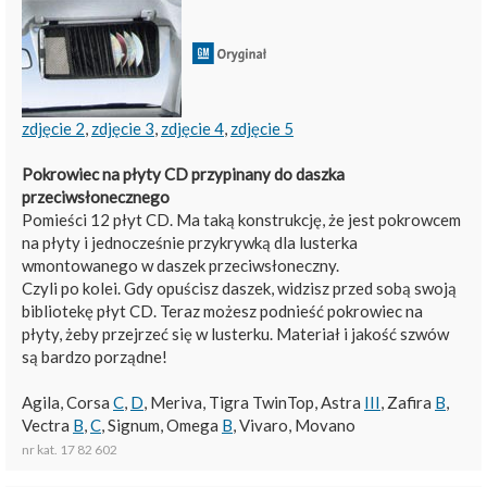
zdjęcie 2
,
zdjęcie 3
,
zdjęcie 4
,
zdjęcie 5
Pokrowiec na płyty CD przypinany do daszka
przeciwsłonecznego
Pomieści 12 płyt CD. Ma taką konstrukcję, że jest pokrowcem
na płyty i jednocześnie przykrywką dla lusterka
wmontowanego w daszek przeciwsłoneczny.
Czyli po kolei. Gdy opuścisz daszek, widzisz przed sobą swoją
bibliotekę płyt CD. Teraz możesz podnieść pokrowiec na
płyty, żeby przejrzeć się w lusterku. Materiał i jakość szwów
są bardzo porządne!
Agila, Corsa
C
,
D
, Meriva, Tigra TwinTop, Astra
III
, Zafira
B
,
Vectra
B
,
C
, Signum, Omega
B
, Vivaro, Movano
nr kat. 17 82 602