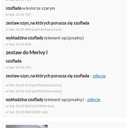
szuflada
w kolorze szarym
nr kat. 22 65 707,
zestaw szyn, na których porusza się szuflada
nr kat. 22 65 403 (pod fotel pasażera),
wykładzina szuflady
(element opcjonalny)
nr kat. 22 65 800,
zestaw do Merivy I
szuflada
nr kat. 22 65 705,
zestaw szyn, na których porusza się szuflada
-
zdjęcie
nr kat. 22 65 414 (pod fotel pasażera),
nr kat. 22 65 413 (pod fotel kierowcy),
wykładzina szuflady
(element opcjonalny) -
zdjęcie
nr kat. 22 65 802 (od 2004 roku),
nr kat. 22 65 800 (2003 rok),